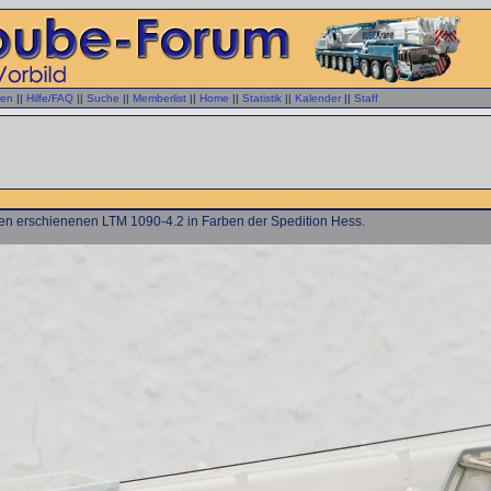
gen
||
Hilfe/FAQ
||
Suche
||
Memberlist
||
Home
||
Statistik
||
Kalender
||
Staff
hen erschienenen LTM 1090-4.2 in Farben der Spedition Hess.