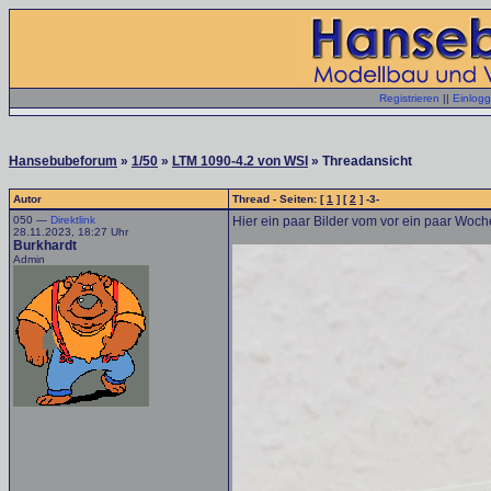
Registrieren
||
Einlog
Hansebubeforum
»
1/50
»
LTM 1090-4.2 von WSI
» Threadansicht
Autor
Thread - Seiten: [
1
] [
2
] -3-
050 —
Direktlink
Hier ein paar Bilder vom vor ein paar Woc
28.11.2023, 18:27 Uhr
Burkhardt
Admin