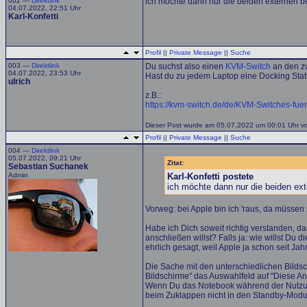
002 —
Direktlink
ich möchte dann nur die beiden externen be
04.07.2022, 22:51 Uhr
Karl-Konfetti
Profil
||
Private Message
||
Suche
003 —
Direktlink
Du suchst also einen
KVM-Switch
an den z
04.07.2022, 23:53 Uhr
Hast du zu jedem Laptop eine Docking Stat
ulrich
z.B.:
https://kvm-switch.de/de/KVM-Switches-fu
Dieser Post wurde am 05.07.2022 um 00:01 Uhr von 
Profil
||
Private Message
||
Suche
004 —
Direktlink
05.07.2022, 09:21 Uhr
Zitat:
Sebastian Suchanek
Admin
Karl-Konfetti postete
ich möchte dann nur die beiden ext
Vorweg: bei Apple bin ich 'raus, da müssen
Habe ich Dich soweit richtig verstanden, 
anschließen willst? Falls ja: wie willst 
ehrlich gesagt, weil Apple ja schon seit Ja
Die Sache mit den unterschiedlichen Bildsc
Bildschirme" das Auswahlfeld auf "Diese Anz
Wenn Du das Notebook während der Nutzung
beim Zuklappen nicht in den Standby-Modus 