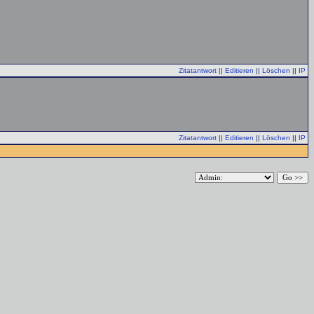
Zitatantwort
||
Editieren
||
Löschen
||
IP
Zitatantwort
||
Editieren
||
Löschen
||
IP