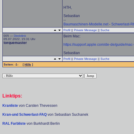
HTH,
Sebastian
--
Baumaschinen-Modelle.net
-
Schwerlast-R
Profil
||
Private Message
||
Suche
005 —
Direktlink
Beim Mac:
05.07.2022, 15:31 Uhr
torquemaster
https://support.apple.com/de-de/guide/ma
Sebastian
Profil
||
Private Message
||
Suche
Seiten: -1- [
Hilfe
]
Linktips:
Kranliste
von Carsten Thevessen
Kran-und Schwerlast-FAQ
von Sebastian Suchanek
RAL Farbliste
von Burkhardt Berlin