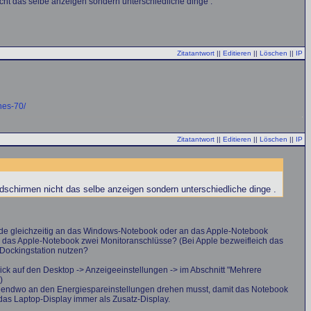
cht das selbe anzeigen sondern unterschiedliche dinge .
Zitatantwort
||
Editieren
||
Löschen
||
IP
hes-70/
Zitatantwort
||
Editieren
||
Löschen
||
IP
ldschirmen nicht das selbe anzeigen sondern unterschiedliche dinge .
eide gleichzeitig an das Windows-Notebook oder an das Apple-Notebook
h das Apple-Notebook zwei Monitoranschlüsse? (Bei Apple bezweifleich das
-)Dockingstation nutzen?
ick auf den Desktop -> Anzeigeeinstellungen -> im Abschnitt "Mehrere
)
rgendwo an den Energiespareinstellungen drehen musst, damit das Notebook
 das Laptop-Display immer als Zusatz-Display.