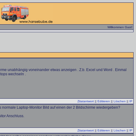
Willkommen Gast!
chirme unabhängig voneinander etwas anzeigen . Z.b. Excel und Word . Einmal
ptops wechseln .
Zitatantwort
||
Editieren
||
Löschen
||
IP
das normale Laptop-Monitor Bild auf einen der 2 Bildschirme wiedergeben?
itor Anschluss.
Zitatantwort
||
Editieren
||
Löschen
||
IP