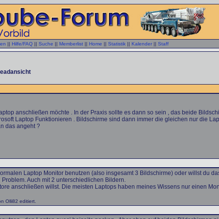
gen
||
Hilfe/FAQ
||
Suche
||
Memberlist
||
Home
||
Statistik
||
Kalender
||
Staff
eadansicht
aptop anschließen möchte . In der Praxis sollte es dann so sein , das beide Bilds
crosoft Laptop Funktionieren . Bildschirme sind dann immer die gleichen nur die La
an das angeht ?
 normalen Laptop Monitor benutzen (also insgesamt 3 Bildschirme) oder willst du 
 Problem. Auch mit 2 unterschiedlichen Bildern.
tore anschließen willst. Die meisten Laptops haben meines Wissens nur einen Mon
Olli82 editiert.