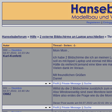
Registrieren
||
Einlog
Hansebubeforum
»
Hilfe
»
2 externe Bildschirme an Laptop anschließen
» Thr
Autor
Thread - Seiten: -1-
000 —
Direktlink
Moin Moin ,
04.07.2022, 22:23 Uhr
Karl-Konfetti
ich habe 2 Bildschirme die ich an meinen L
soll es mit Appel Laptop und einmal mit Mi
Hätte da vielleicht jemand eine Idee wie m
Vielen dank im Voraus .
Mit freundlichen Grüßen
Daniel
Profil
||
Private Message
||
Suche
001 —
Direktlink
Willst du die 2 Bildschirme zusätzlich zum
04.07.2022, 22:40 Uhr
Also Windowsseitig sind zwei Monitore kein
Olli82
Wäre also erstes die Frage wie du die Moni
Dieser Post wurde am 04.07.2022 um 22:41 Uhr von 
Profil
||
Private Message
||
Suche