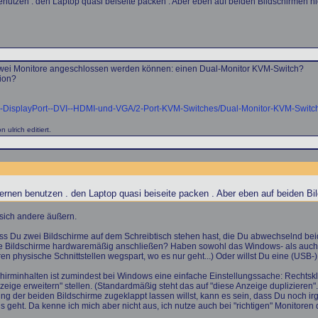
nutzen . den Laptop quasi beiseite packen . Aber eben auf beiden Bildschirmen ni
wei Monitore angeschlossen werden können: einen Dual-Monitor KVM-Switch?
ion?
er-DisplayPort--DVI--HDMI-und-VGA/2-Port-KVM-Switches/Dual-Monitor-KVM-Switc
ulrich editiert.
ernen benutzen . den Laptop quasi beiseite packen . Aber eben auf beiden Bi
 sich andere äußern.
dass Du zwei Bildschirme auf dem Schreibtisch stehen hast, die Du abwechselnd b
Du die Bildschirme hardwaremäßig anschließen? Haben sowohl das Windows- als auc
hren physische Schnittstellen wegspart, wo es nur geht...) Oder willst Du eine (USB
hirminhalten ist zumindest bei Windows eine einfache Einstellungssache: Rechtskl
eige erweitern" stellen. (Standardmäßig steht das auf "diese Anzeige duplizieren".
 der beiden Bildschirme zugeklappt lassen willst, kann es sein, dass Du noch i
geht. Da kenne ich mich aber nicht aus, ich nutze auch bei "richtigen" Monitoren