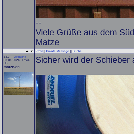
--
Viele Grüße aus dem Sü
Matze
Profil
||
Private Message
||
Suche
331 —
Direktlink
Sicher wird der Schieber a
06.06.2026, 17:44
Uhr
matze-on