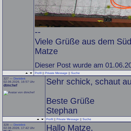
--
Viele Grüße aus dem Sü
Matze
Dieser Post wurde am 01.06.20
Profil
||
Private Message
||
Suche
327 —
Direktlink
Sehr schick, schaut au
02.06.2026, 16:57 Uhr
dtmchef
Beste Grüße
Stephan
Profil
||
Private Message
||
Suche
328 —
Direktlink
Hallo Matze,
02.06.2026, 17:42 Uhr