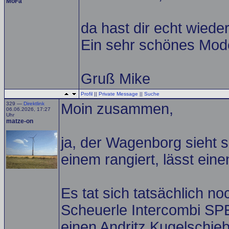
MoFa
da hast dir echt wiede
Ein sehr schönes Model
Gruß Mike
Profil
||
Private Message
||
Suche
329 —
Direktlink
Moin zusammen,
06.06.2026, 17:27
Uhr
matze-on
ja, der Wagenborg sieht 
einem rangiert, lässt ein
Es tat sich tatsächlich n
Scheuerle Intercombi SPE
einen Andritz Kugelschi