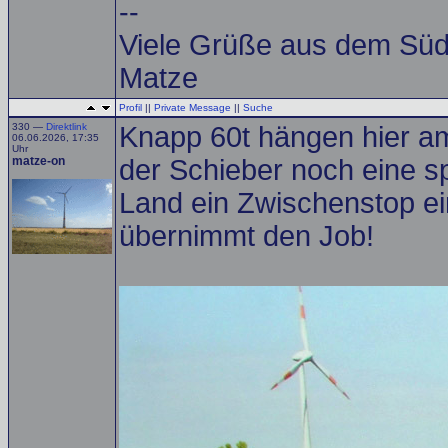
--
Viele Grüße aus dem Sü
Matze
Profil
||
Private Message
||
Suche
330 —
Direktlink
Knapp 60t hängen hier a
06.06.2026, 17:35
Uhr
matze-on
der Schieber noch eine s
Land ein Zwischenstop ei
übernimmt den Job!