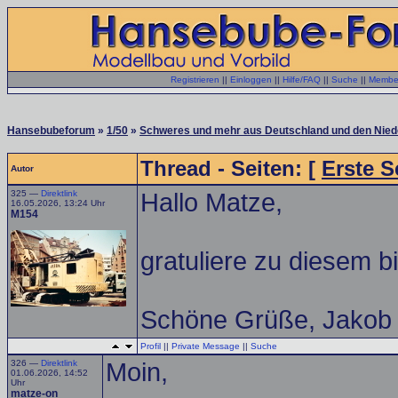
Registrieren
||
Einloggen
||
Hilfe/FAQ
||
Suche
||
Member
Hansebubeforum
»
1/50
»
Schweres und mehr aus Deutschland und den Niede
Thread - Seiten: [
Erste S
Autor
325 —
Direktlink
Hallo Matze,
16.05.2026, 13:24 Uhr
M154
gratuliere zu diesem 
Schöne Grüße, Jakob
Profil
||
Private Message
||
Suche
326 —
Direktlink
Moin,
01.06.2026, 14:52
Uhr
matze-on