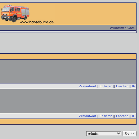
Willkommen Gast!
Zitatantwort
||
Editieren
||
Löschen
||
IP
Zitatantwort
||
Editieren
||
Löschen
||
IP