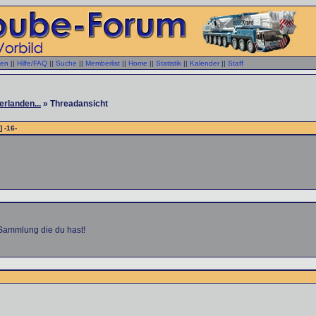
gen
||
Hilfe/FAQ
||
Suche
||
Memberlist
||
Home
||
Statistik
||
Kalender
||
Staff
rlanden...
» Threadansicht
] -16-
e Sammlung die du hast!