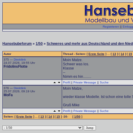
Registrieren
||
Einlog
Hansebubeforum
»
1/50
»
Schweres und mehr aus Deutschland und den Niede
Autor
Thread - Seiten: [
Erste Seite
] ... [
13
] [
14
] [
15
375 —
Direktlink
Moin Matze.
24.07.2026, 19:55 Uhr
Schwer was los.
FridolinsFlotte
Klasse
--
Nimm es hin.........
Profil
||
Private Message
||
Suche
376 —
Direktlink
Moin Matze,
25.07.2026, 09:19 Uhr
MoFa
wieder klasse Modelle. Ist schon eine toll
Gruß Mike
Profil
||
Private Message
||
Suche
Seiten: [
Erste Seite
] ... [
13
] [
14
] [
15
] -16- [
1/50
]