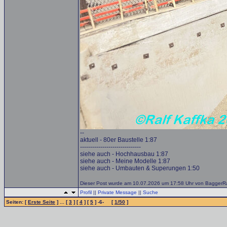
--
aktuell - 80er Baustelle 1:87
------------------------------
siehe auch - Hochhausbau 1:87
siehe auch - Meine Modelle 1:87
siehe auch - Umbauten & Superungen 1:50
Dieser Post wurde am 10.07.2026 um 17:58 Uhr von BaggerRalf
Profil
||
Private Message
||
Suche
Seiten: [
Erste Seite
] ... [
3
] [
4
] [
5
] -6- [
1/50
]