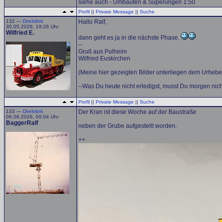
siehe auch - Umbauten & Superungen 1:50
Profil
||
Private Message
||
Suche
132 —
Direktlink
Hallo Ralf,
30.05.2026, 19:26 Uhr
Wilfried E.
dann geht es ja in die nächste Phase.
--
Gruß aus Pulheim
Wilfried Euskirchen
(Meine hier gezeigten Bilder unterliegen dem Urhebe
--Was Du heute nicht erledigst, musst Du morgen nicht
Profil
||
Private Message
||
Suche
133 —
Direktlink
Der Kran ist diese Woche auf der Baustraße
06.06.2026, 00:04 Uhr
BaggerRalf
neben der Grube aufgestellt worden.
++