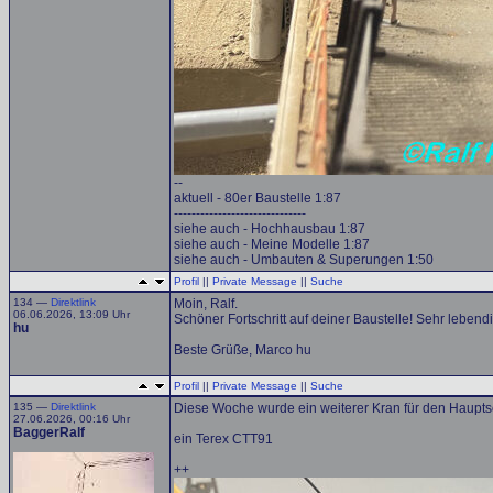
--
aktuell - 80er Baustelle 1:87
------------------------------
siehe auch - Hochhausbau 1:87
siehe auch - Meine Modelle 1:87
siehe auch - Umbauten & Superungen 1:50
Profil
||
Private Message
||
Suche
134 —
Direktlink
Moin, Ralf.
06.06.2026, 13:09 Uhr
Schöner Fortschritt auf deiner Baustelle! Sehr lebendi
hu
Beste Grüße, Marco hu
Profil
||
Private Message
||
Suche
135 —
Direktlink
Diese Woche wurde ein weiterer Kran für den Haupt
27.06.2026, 00:16 Uhr
BaggerRalf
ein Terex CTT91
++