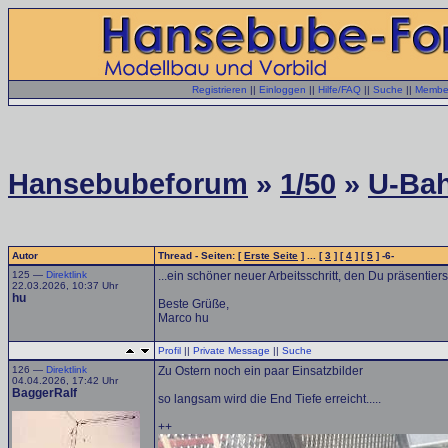
Registrieren
||
Einloggen
||
Hilfe/FAQ
||
Suche
||
Member
Hansebubeforum
»
1/50
»
U-Bah
Autor
Thread - Seiten: [
Erste Seite
] ... [
3
] [
4
] [
5
] -6-
125 —
Direktlink
...ein schöner neuer Arbeitsschritt, den Du präsentierst
22.03.2026, 10:37 Uhr
hu
Beste Grüße,
Marco hu
Profil
||
Private Message
||
Suche
126 —
Direktlink
Zu Ostern noch ein paar Einsatzbilder
04.04.2026, 17:42 Uhr
BaggerRalf
so langsam wird die End Tiefe erreicht.....
++