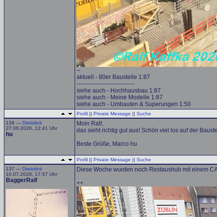
--
aktuell - 80er Baustelle 1:87
------------------------------
siehe auch - Hochhausbau 1:87
siehe auch - Meine Modelle 1:87
siehe auch - Umbauten & Superungen 1:50
Profil
||
Private Message
||
Suche
136 —
Direktlink
Moin Ralf,
27.06.2026, 12:41 Uhr
das sieht richtig gut aus! Schön viel los auf der Baustel
hu
Beste Grüße, Marco hu
Profil
||
Private Message
||
Suche
137 —
Direktlink
Diese Woche wurden noch Restaushub mit einem CA
10.07.2026, 17:57 Uhr
BaggerRalf
++