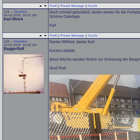
Profil
||
Private Message
||
Suche
128 —
Direktlink
Noch schnell gebuddelt, danke wieder für die Fortset
04.04.2026, 18:31 Uhr
Schöne Ostertage
Karl Weick
Karl
Profil
||
Private Message
||
Suche
129 —
Direktlink
Danke Wilfried, danke Karl
10.04.2026, 18:26 Uhr
BaggerRalf
Kurzes Update,
diese Woche wurden Rohre zur Sicherung der Baugru
Gruß Ralf