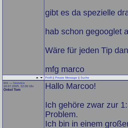
gibt es da spezielle dra
hab schon gegooglet a
Wäre für jeden Tip da
mfg marco
Profil
||
Private Message
||
Suche
001 —
Direktlink
Hallo Marcoo!
18.07.2005, 22:00 Uhr
Onkel Tom
Ich gehöre zwar zur 1:
Problem.
Ich bin in einem große