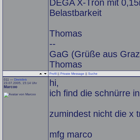
DEGA X-Tron mit 0,1
Belastbarkeit
Thomas
--
GaG (Grüße aus Graz
Thomas
Profil
||
Private Message
||
Suche
011 —
Direktlink
hi,
23.07.2005, 15:14 Uhr
Marcoo
ich find die schnürre 
zumindest nicht die x 
mfg marco