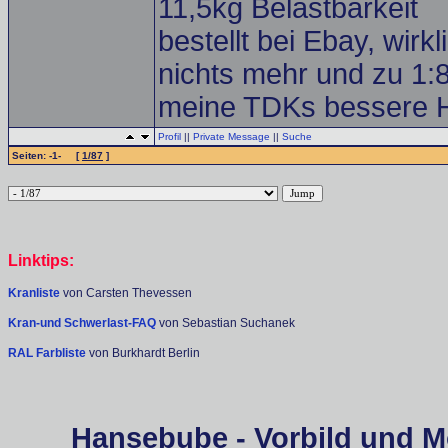
11,5kg Belastbarkeit
bestellt bei Ebay, wirk
nichts mehr und zu 1:
meine TDKs bessere H
Profil
||
Private Message
||
Suche
Seiten: -1- [
1/87
]
Linktips:
Kranliste
von Carsten Thevessen
Kran-und Schwerlast-FAQ
von Sebastian Suchanek
RAL Farbliste
von Burkhardt Berlin
Hansebube - Vorbild und M