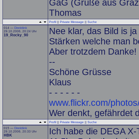
GaG (Grüße aus Graz
Thomas
Profil
||
Private Message
||
Suche
014 —
Direktlink
Nee klar, das Bild is j
29.10.2006, 20:24 Uhr
19_Rocky_90
Stärken welche man be
Aber trotzdem Danke!
--
Schöne Grüsse
Klaus
- - - - - -
www.flickr.com/photos
Wer denkt, gefährdet 
Profil
||
Private Message
||
Suche
015 —
Direktlink
Ich habe die DEGA X-
29.10.2006, 20:33 Uhr
HBK