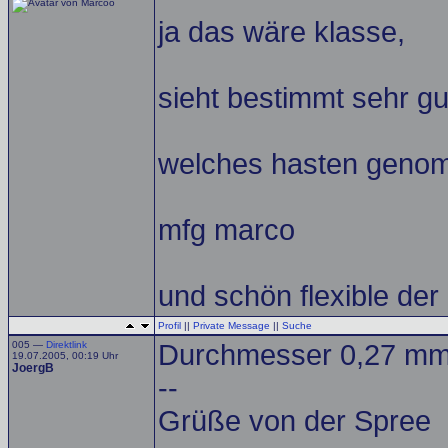
ja das wäre klasse,
sieht bestimmt sehr gut
welches hasten genom
mfg marco
und schön flexible der
Profil
||
Private Message
||
Suche
005 —
Direktlink
Durchmesser 0,27 mm
19.07.2005, 00:19 Uhr
JoergB
--
Grüße von der Spree