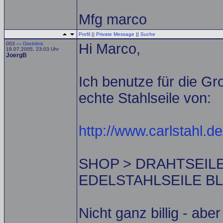
Mfg marco
Profil
||
Private Message
||
Suche
003 —
Direktlink
Hi Marco,
18.07.2005, 23:03 Uhr
JoergB
Ich benutze für die G
echte Stahlseile von:
http://www.carlstahl.de
SHOP > DRAHTSEIL
EDELSTAHLSEILE B
Nicht ganz billig - ab