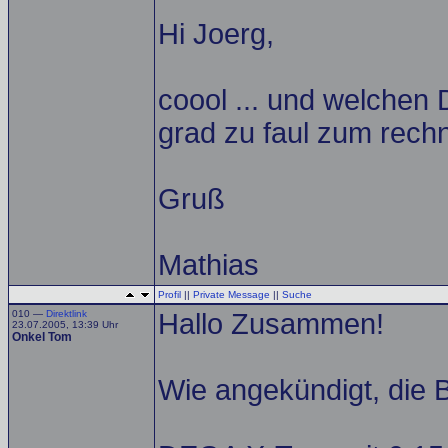
Hi Joerg,
coool ... und welchen
grad zu faul zum rec
Gruß
Mathias
Profil
||
Private Message
||
Suche
010 —
Direktlink
Hallo Zusammen!
23.07.2005, 13:39 Uhr
Onkel Tom
Wie angekündigt, die 