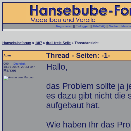
Registrieren
||
Einloggen
||
Hilfe/FAQ
||
Suche
||
Member
Hansebubeforum
»
1/87
»
drall freie Seile
» Threadansicht
Thread - Seiten: -1-
Autor
000 —
Direktlink
Hallo,
18.07.2005, 20:33 Uhr
Marcoo
das Problem sollte ja 
es dazu gibt nicht di
aufgebaut hat.
Wie haben Ihr das Prob