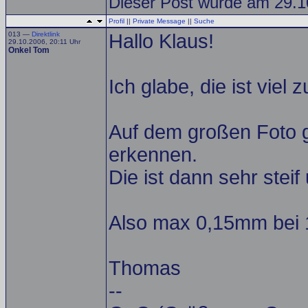
Dieser Post wurde am 29.1
Profil
||
Private Message
||
Suche
013 —
Direktlink
Hallo Klaus!
29.10.2006, 20:11 Uhr
Onkel Tom
Ich glabe, die ist viel z
Auf dem großen Foto 
erkennen.
Die ist dann sehr steif
Also max 0,15mm bei 1
Thomas
--