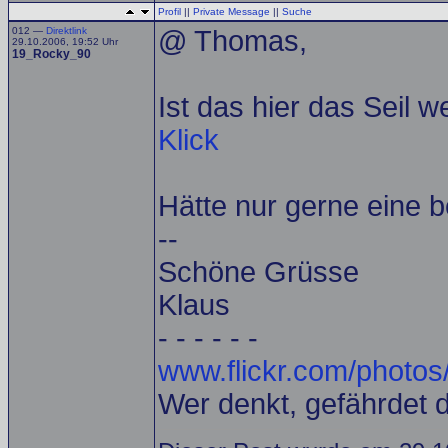
Profil
||
Private Message
||
Suche
012 —
Direktlink
@ Thomas,
29.10.2006, 19:52 Uhr
19_Rocky_90
Ist das hier das Seil 
Klick
Hätte nur gerne eine b
--
Schöne Grüsse
Klaus
- - - - - -
www.flickr.com/photos
Wer denkt, gefährdet 