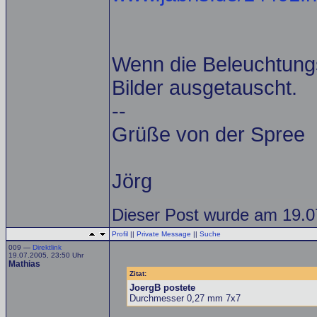
Wenn die Beleuchtungs
Bilder ausgetauscht.
--
Grüße von der Spree
Jörg
Dieser Post wurde am 19.07
Profil
||
Private Message
||
Suche
009 —
Direktlink
19.07.2005, 23:50 Uhr
Mathias
Zitat:
JoergB postete
Durchmesser 0,27 mm 7x7