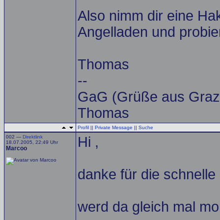
Also nimm dir eine Ha
Angelladen und probie
Thomas
--
GaG (Grüße aus Graz
Thomas
Profil
||
Private Message
||
Suche
002 —
Direktlink
Hi ,
18.07.2005, 22:49 Uhr
Marcoo
danke für die schnelle
werd da gleich mal mo