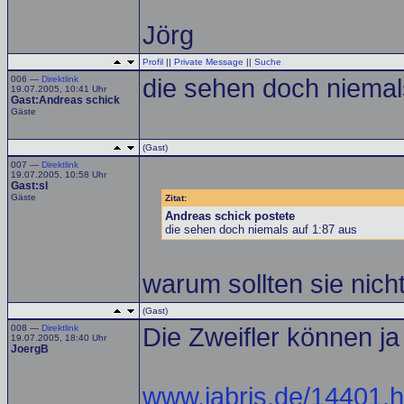
Jörg
Profil
||
Private Message
||
Suche
006 —
Direktlink
die sehen doch niemal
19.07.2005, 10:41 Uhr
Gast:Andreas schick
Gäste
(Gast)
007 —
Direktlink
19.07.2005, 10:58 Uhr
Gast:sl
Gäste
Zitat:
Andreas schick postete
die sehen doch niemals auf 1:87 aus
warum sollten sie nich
(Gast)
008 —
Direktlink
Die Zweifler können ja
19.07.2005, 18:40 Uhr
JoergB
www.jabris.de/14401.h