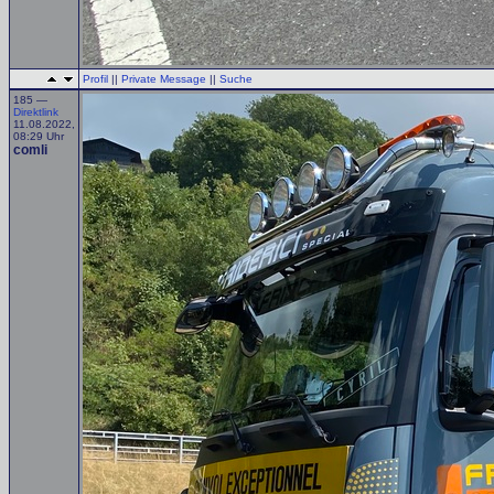
Profil
||
Private Message
||
Suche
185 —
Direktlink
11.08.2022,
08:29 Uhr
comli