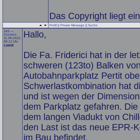
Das Copyright liegt einz
Profil
||
Private Message
||
Suche
183 —
Hallo,
Direktlink
11.08.2022,
08:12 Uhr
comli
Die Fa. Friderici hat in der 
schweren (123to) Balken von 
Autobahnparkplatz Pertit obe
Schwerlastkombination hat d
und ist wegen der Dimensione
dem Parkplatz gefahren. Die 
dem langen Viadukt von Chill
den Last ist das neue EPR-Ke
im Bau befindet.