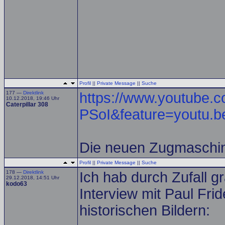
Profil
||
Private Message
||
Suche
177 —
Direktlink
https://www.youtube.
10.12.2018, 19:46 Uhr
Caterpillar 308
PSoI&feature=youtu.b
Die neuen Zugmaschin
Profil
||
Private Message
||
Suche
178 —
Direktlink
Ich hab durch Zufall g
29.12.2018, 14:51 Uhr
kodo63
Interview mit Paul Frid
historischen Bildern: