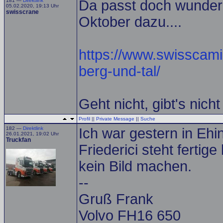
181 —
Direktlink
Da passt doch wunder
05.02.2020, 19:13 Uhr
swisscrane
Oktober dazu....
https://www.swisscamion
berg-und-tal/
Geht nicht, gibt's nicht
Profil
||
Private Message
||
Suche
182 —
Direktlink
Ich war gestern in Ehi
26.01.2021, 19:02 Uhr
Truckfan
Friederici steht fertige
kein Bild machen.
--
Gruß Frank
Volvo FH16 650