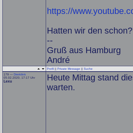
https://www.youtube
Hatten wir den schon? 
--
Gruß aus Hamburg
André
Profil
||
Private Message
||
Suche
179 —
Direktlink
Heute Mittag stand d
05.02.2020, 17:17 Uhr
Lexu
warten.