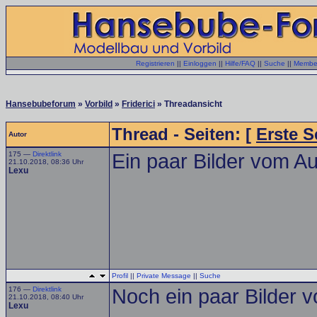
Registrieren
||
Einloggen
||
Hilfe/FAQ
||
Suche
||
Member
Hansebubeforum
»
Vorbild
»
Friderici
» Threadansicht
Thread - Seiten: [
Erste S
Autor
175 —
Direktlink
Ein paar Bilder vom Au
21.10.2018, 08:36 Uhr
Lexu
Profil
||
Private Message
||
Suche
176 —
Direktlink
Noch ein paar Bilder 
21.10.2018, 08:40 Uhr
Lexu