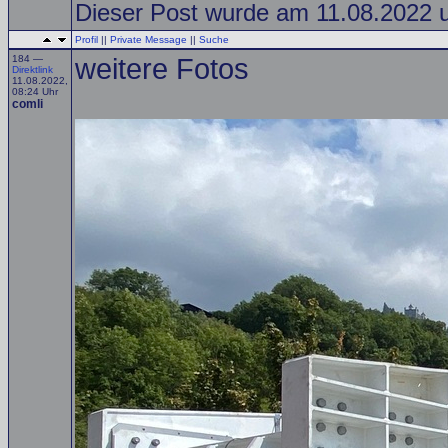
Dieser Post wurde am 11.08.2022 um
Profil
||
Private Message
||
Suche
184 —
weitere Fotos
Direktlink
11.08.2022,
08:24 Uhr
comli