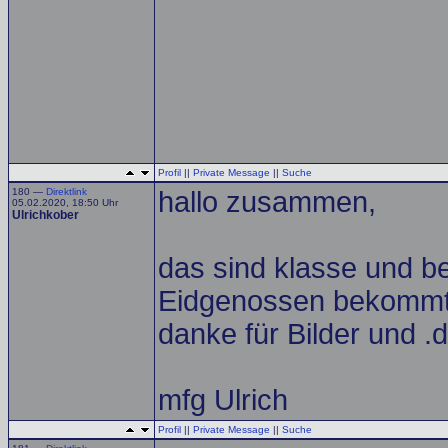
Profil
||
Private Message
||
Suche
180 —
Direktlink
hallo zusammen,
05.02.2020, 18:50 Uhr
Ulrichkober
das sind klasse und b
Eidgenossen bekommt
danke für Bilder und .d
mfg Ulrich
Profil
||
Private Message
||
Suche