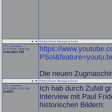
Profil
||
Private Message
||
Suche
177 —
Direktlink
https://www.youtube.
10.12.2018, 19:46 Uhr
Caterpillar 308
PSoI&feature=youtu.b
Die neuen Zugmaschin
Profil
||
Private Message
||
Suche
178 —
Direktlink
Ich hab durch Zufall g
29.12.2018, 14:51 Uhr
kodo63
Interview mit Paul Frid
historischen Bildern: