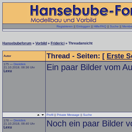
Registrieren
||
Einloggen
||
Hilfe/FAQ
||
Suche
||
Member
Hansebubeforum
»
Vorbild
»
Friderici
» Threadansicht
Thread - Seiten: [
Erste S
Autor
175 —
Direktlink
Ein paar Bilder vom Au
21.10.2018, 08:36 Uhr
Lexu
Profil
||
Private Message
||
Suche
176 —
Direktlink
Noch ein paar Bilder 
21.10.2018, 08:40 Uhr
Lexu