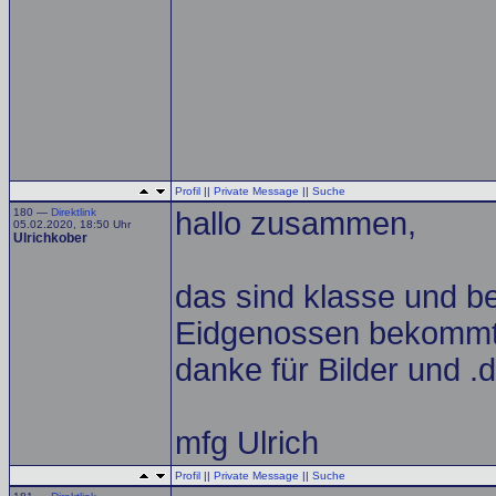
Profil
||
Private Message
||
Suche
180 —
Direktlink
hallo zusammen,
05.02.2020, 18:50 Uhr
Ulrichkober
das sind klasse und b
Eidgenossen bekommt
danke für Bilder und .d
mfg Ulrich
Profil
||
Private Message
||
Suche