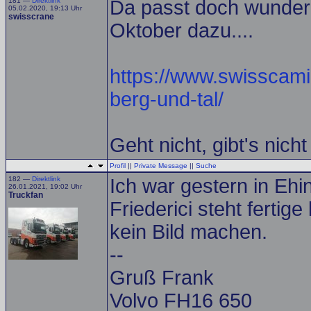
181 —
Direktlink
Da passt doch wunder
05.02.2020, 19:13 Uhr
swisscrane
Oktober dazu....
https://www.swisscamion
berg-und-tal/
Geht nicht, gibt's nicht
Profil
||
Private Message
||
Suche
182 —
Direktlink
Ich war gestern in Ehi
26.01.2021, 19:02 Uhr
Truckfan
Friederici steht fertige
kein Bild machen.
--
Gruß Frank
Volvo FH16 650