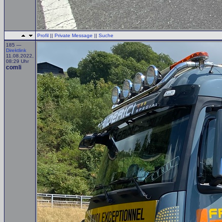
Profil
||
Private Message
||
Suche
185 —
Direktlink
11.08.2022,
08:29 Uhr
comli