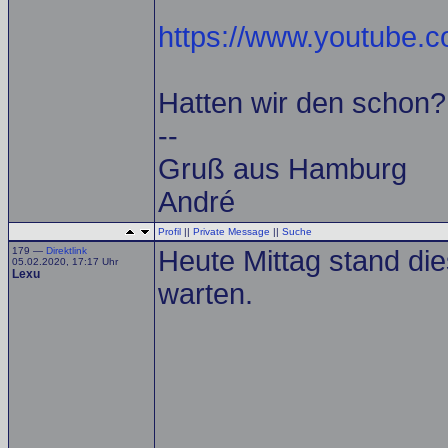
https://www.youtube
Hatten wir den schon? 
--
Gruß aus Hamburg
André
Profil
||
Private Message
||
Suche
179 —
Direktlink
Heute Mittag stand d
05.02.2020, 17:17 Uhr
Lexu
warten.