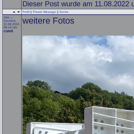
Dieser Post wurde am 11.08.2022 um
Profil
||
Private Message
||
Suche
184 —
weitere Fotos
Direktlink
11.08.2022,
08:24 Uhr
comli