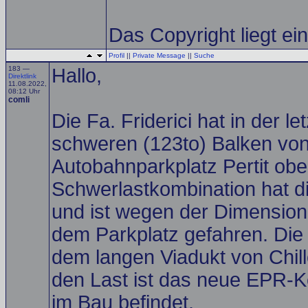
Das Copyright liegt einz
Profil
||
Private Message
||
Suche
183 —
Hallo,
Direktlink
11.08.2022,
08:12 Uhr
comli
Die Fa. Friderici hat in der 
schweren (123to) Balken von 
Autobahnparkplatz Pertit obe
Schwerlastkombination hat d
und ist wegen der Dimensione
dem Parkplatz gefahren. Die 
dem langen Viadukt von Chill
den Last ist das neue EPR-Ke
im Bau befindet.