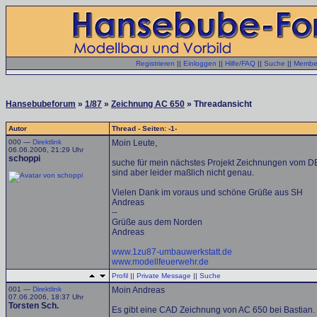
Registrieren
||
Einloggen
||
Hilfe/FAQ
||
Suche
||
Member
Hansebubeforum
»
1/87
»
Zeichnung AC 650
» Threadansicht
Autor
Thread - Seiten: -1-
000 —
Direktlink
Moin Leute,
06.06.2006, 21:29 Uhr
schoppi
suche für mein nächstes Projekt Zeichnungen vom D
sind aber leider maßlich nicht genau.
Vielen Dank im voraus und schöne Grüße aus SH
Andreas
--
Grüße aus dem Norden
Andreas
www.1zu87-umbauwerkstatt.de
www.modellfeuerwehr.de
Profil
||
Private Message
||
Suche
001 —
Direktlink
Moin Andreas
07.06.2006, 18:37 Uhr
Torsten Sch.
Es gibt eine CAD Zeichnung von AC 650 bei Bastian. 