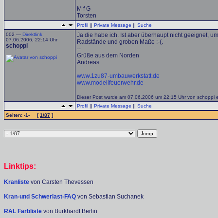
M f G
Torsten
Profil
||
Private Message
||
Suche
002 —
Direktlink
Ja die habe ich. Ist aber überhaupt nicht geeignet, um
07.06.2006, 22:14 Uhr
Radstände und groben Maße :-(.
schoppi
--
Grüße aus dem Norden
Andreas
www.1zu87-umbauwerkstatt.de
www.modellfeuerwehr.de
Dieser Post wurde am 07.06.2006 um 22:15 Uhr von schoppi ed
Profil
||
Private Message
||
Suche
Seiten: -1- [
1/87
]
Linktips:
Kranliste
von Carsten Thevessen
Kran-und Schwerlast-FAQ
von Sebastian Suchanek
RAL Farbliste
von Burkhardt Berlin