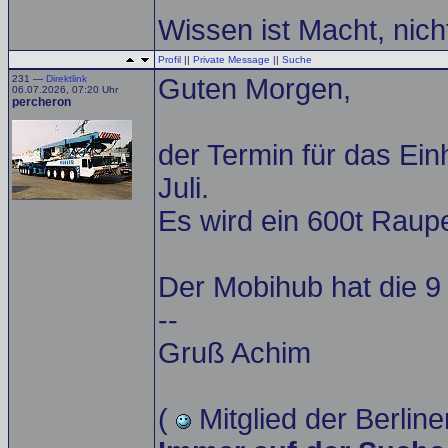
Wissen ist Macht, nich
Profil
||
Private Message
||
Suche
231 —
Direktlink
Guten Morgen,
06.07.2026, 07:20 Uhr
percheron
der Termin für das Ein
Juli.
Es wird ein 600t Raup
Der Mobihub hat die 9 
--
Gruß Achim
(
Mitglied der Berline