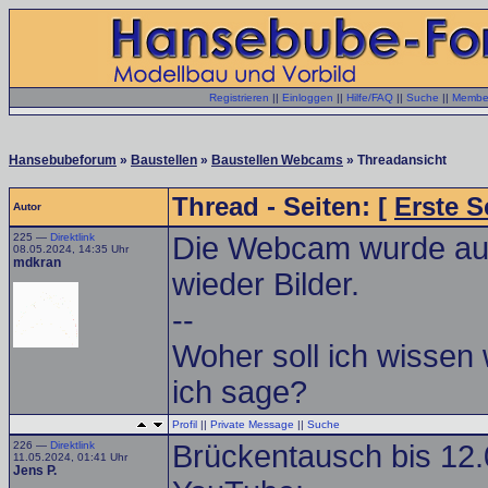
Registrieren
||
Einloggen
||
Hilfe/FAQ
||
Suche
||
Member
Hansebubeforum
»
Baustellen
»
Baustellen Webcams
» Threadansicht
Thread - Seiten: [
Erste S
Autor
225 —
Direktlink
Die Webcam wurde auf 
08.05.2024, 14:35 Uhr
mdkran
wieder Bilder.
--
Woher soll ich wissen
ich sage?
Profil
||
Private Message
||
Suche
226 —
Direktlink
Brückentausch bis 12.
11.05.2024, 01:41 Uhr
Jens P.