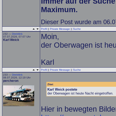
Immer auf der Suche
Maximum.
Dieser Post wurde am 06.07
Profil
||
Private Message
||
Suche
232 —
Direktlink
Moin,
07.07.2026, 07:07 Uhr
Karl Weick
der Oberwagen ist heu
Karl
Profil
||
Private Message
||
Suche
233 —
Direktlink
08.07.2026, 12:19 Uhr
percheron
Zitat:
Karl Weick postete
der Oberwagen ist heute Nacht eingetroffen.
Hier in bewegten Bilde