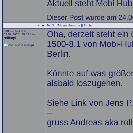
Aktuell steht Mobi Hub
Dieser Post wurde am 24.06
Profil
||
Private Message
||
Suche
230 —
Direktlink
Oha, derzeit steht ei
05.07.2026, 20:01 Uhr
rollkopf
1500-8.1 von Mobi-Hu
Berlin.
Könnte auf was größer
alsbald loszugehen.
Siehe Link von Jens P.
--
gruss Andreas aka roll