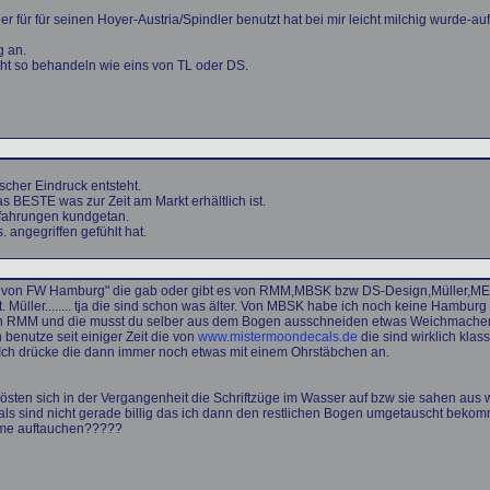
r für für seinen Hoyer-Austria/Spindler benutzt hat bei mir leicht milchig wurde-au
g an.
ht so behandeln wie eins von TL oder DS.
lscher Eindruck entsteht.
s BESTE was zur Zeit am Markt erhältlich ist.
fahrungen kundgetan.
. angegriffen gefühlt hat.
ls von FW Hamburg" die gab oder gibt es von RMM,MBSK bzw DS-Design,Müller,ME
t. Müller........ tja die sind schon was älter. Von MBSK habe ich noch keine Hamb
e von RMM und die musst du selber aus dem Bogen ausschneiden etwas Weichmacher
h benutze seit einiger Zeit die von
www.mistermoondecals.de
die sind wirklich klas
n. Ich drücke die dann immer noch etwas mit einem Ohrstäbchen an.
sten sich in der Vergangenheit die Schriftzüge im Wasser auf bzw sie sahen aus w
sind nicht gerade billig das ich dann den restlichen Bogen umgetauscht bekomme 
eme auftauchen?????