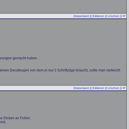
Zitatantwort
||
Editieren
||
Löschen
||
IP
ahrungen gemacht haben.
inen Decalbogen von dem er nur 2 Schriftzüge braucht, sollte man vielleicht
Zitatantwort
||
Editieren
||
Löschen
||
IP
e Dicken an Folien.
mmt.