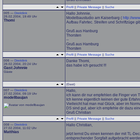
Profil
||
Private Message
||
Suche
005 —
Direktlink
Hallo Johnnie,
26.02.2004, 19:49 Uhr
Modelbaustudio am Kaiserbarg (
http://ww
Thomi
Aufbau Fahrtec. Streifen und Schriftzüge gi
Gruß aus Hanburg
Thorsten
--
Gruß aus Hamburg
Thorsten
Profil
||
Private Message
||
Suche
006 —
Direktlink
Danke Thomi,
26.02.2004, 20:24 Uhr
das habe ich gesucht !!!
Gast:Johnnie
Gäste
(Gast)
007 —
Direktlink
Hallo,
27.02.2004, 09:19 Uhr
ich kann dir nur empfehlen die Finger von T
modellbaujan
Ich kenne eigentlich keinen der gute Erfah
Vielleicht hat man mal Glück, aber im Norma
DS sind gut, aber ich empfehle dir dazu e
Gruß Christian
Profil
||
Private Message
||
Suche
008 —
Direktlink
Hallo Christian,
27.02.2004, 11:02 Uhr
Matthias
jetzt lernst Du einen kennen der mit TL-D
entsprechender Sorgfalt aufgebracht werde