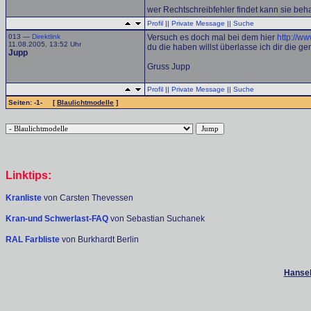
wer Rechtschreibfehler findet kann sie beh
Profil
||
Private Message
||
Suche
013 —
Direktlink
Versuch es doch mal bei dem hier
http://w
11.08.2005, 13:52 Uhr
du die haben willst überlasse ich dir die g
Jupp
Gruss Jupp
Profil
||
Private Message
||
Suche
Seiten: -1- [
Blaulichtmodelle
]
Linktips:
Kranliste
von Carsten Thevessen
Kran-und Schwerlast-FAQ
von Sebastian Suchanek
RAL Farbliste
von Burkhardt Berlin
Hanseb