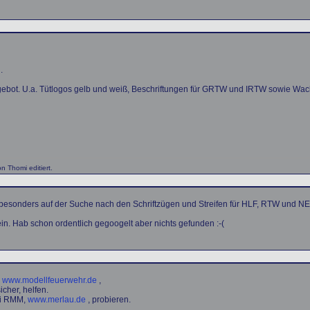
.
ngebot. U.a. Tütlogos gelb und weiß, Beschriftungen für GRTW und IRTW sowie W
 Thomi editiert.
 besonders auf der Suche nach den Schriftzügen und Streifen für HLF, RTW und N
. Hab schon ordentlich gegoogelt aber nichts gefunden :-(
,
www.modellfeuerwehr.de
,
icher, helfen.
ei RMM,
www.merlau.de
, probieren.