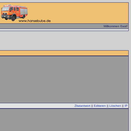
Willkommen Gast!
Zitatantwort
||
Editieren
||
Löschen
||
IP