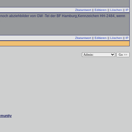
Zitatantwort
||
Editieren
||
Löschen
||
IP
h noch abziehbilder von GW -Tel der BF Hamburg,Kennzeichen HH-2484, wenn
.
Zitatantwort
||
Editieren
||
Löschen
||
IP
mmunity