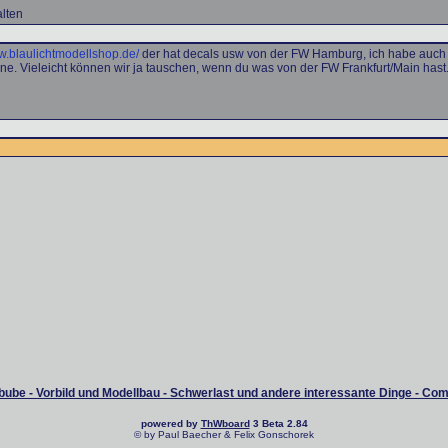
alten
ww.blaulichtmodellshop.de/
der hat decals usw von der FW Hamburg, ich habe auc
erne. Vieleicht können wir ja tauschen, wenn du was von der FW Frankfurt/Main hast
ube - Vorbild und Modellbau - Schwerlast und andere interessante Dinge - Co
powered by
ThWboard
3 Beta 2.84
© by Paul Baecher & Felix Gonschorek