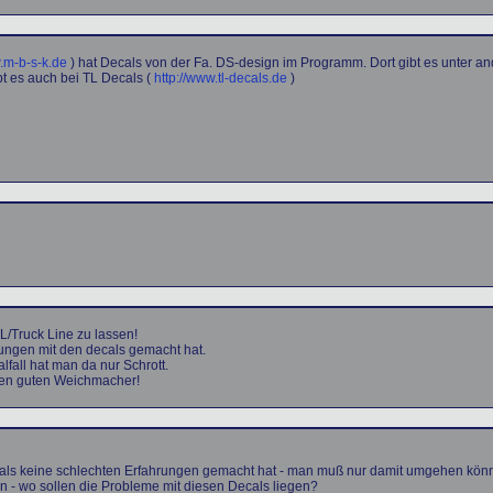
w.m-b-s-k.de
) hat Decals von der Fa. DS-design im Programm. Dort gibt es unter a
bt es auch bei TL Decals (
http://www.tl-decals.de
)
L/Truck Line zu lassen!
rungen mit den decals gemacht hat.
lfall hat man da nur Schrott.
inen guten Weichmacher!
ecals keine schlechten Erfahrungen gemacht hat - man muß nur damit umgehen könnt
n - wo sollen die Probleme mit diesen Decals liegen?