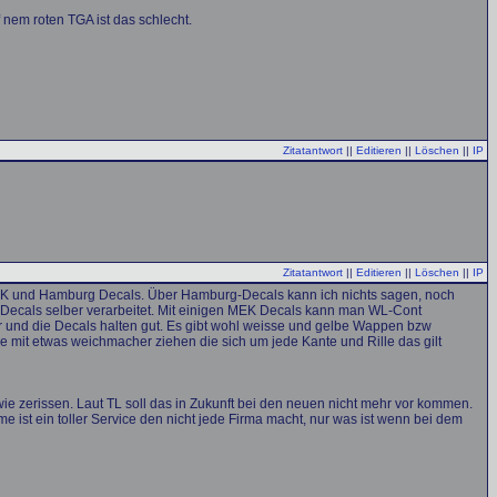
f nem roten TGA ist das schlecht.
Zitatantwort
||
Editieren
||
Löschen
||
IP
Zitatantwort
||
Editieren
||
Löschen
||
IP
K und Hamburg Decals. Über Hamburg-Decals kann ich nichts sagen, noch
urg Decals selber verarbeitet. Mit einigen MEK Decals kann man WL-Cont
 und die Decals halten gut. Es gibt wohl weisse und gelbe Wappen bzw
se mit etwas weichmacher ziehen die sich um jede Kante und Rille das gilt
ie zerissen. Laut TL soll das in Zukunft bei den neuen nicht mehr vor kommen.
ist ein toller Service den nicht jede Firma macht, nur was ist wenn bei dem