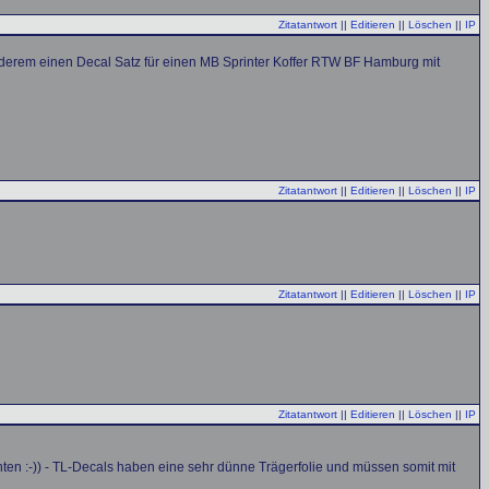
Zitatantwort
||
Editieren
||
Löschen
||
IP
nderem einen Decal Satz für einen MB Sprinter Koffer RTW BF Hamburg mit
Zitatantwort
||
Editieren
||
Löschen
||
IP
Zitatantwort
||
Editieren
||
Löschen
||
IP
Zitatantwort
||
Editieren
||
Löschen
||
IP
en :-)) - TL-Decals haben eine sehr dünne Trägerfolie und müssen somit mit