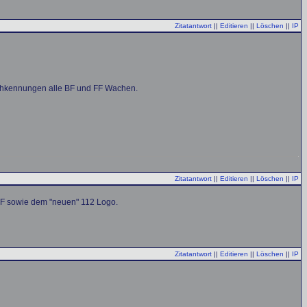
Zitatantwort
||
Editieren
||
Löschen
||
IP
achkennungen alle BF und FF Wachen.
Zitatantwort
||
Editieren
||
Löschen
||
IP
EF sowie dem "neuen" 112 Logo.
Zitatantwort
||
Editieren
||
Löschen
||
IP