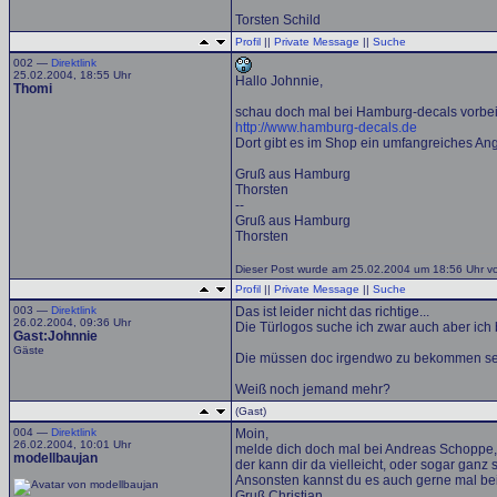
Torsten Schild
Profil
||
Private Message
||
Suche
002 —
Direktlink
25.02.2004, 18:55 Uhr
Hallo Johnnie,
Thomi
schau doch mal bei Hamburg-decals vorbei
http://www.hamburg-decals.de
Dort gibt es im Shop ein umfangreiches A
Gruß aus Hamburg
Thorsten
--
Gruß aus Hamburg
Thorsten
Dieser Post wurde am 25.02.2004 um 18:56 Uhr von
Profil
||
Private Message
||
Suche
003 —
Direktlink
Das ist leider nicht das richtige...
26.02.2004, 09:36 Uhr
Die Türlogos suche ich zwar auch aber ich
Gast:Johnnie
Gäste
Die müssen doc irgendwo zu bekommen sein
Weiß noch jemand mehr?
(Gast)
004 —
Direktlink
Moin,
26.02.2004, 10:01 Uhr
melde dich doch mal bei Andreas Schoppe
modellbaujan
der kann dir da vielleicht, oder sogar ganz s
Ansonsten kannst du es auch gerne mal b
Gruß Christian