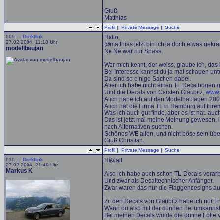
Gruß
Matthias
Profil
||
Private Message
||
Suche
009 —
Direktlink
Hallo,
27.02.2004, 11:18 Uhr
@matthias jetzt bin ich ja doch etwas gekrä
modellbaujan
Ne Ne war nur Spass.
Wer mich kennt, der weiss, glaube ich, das
Bei Interesse kannst du ja mal schauen unt
Da sind so einige Sachen dabei.
Aber ich habe nicht einen TL Decalbogen ge
Und die Decals von Carsten Glaubitz,
www.
Auch habe ich auf den Modelbautagen 2003
Auch hat die Firma TL in Hamburg auf Ihre
Was ich auch gut finde, aber es ist nat. au
Das ist jetzt mal meine Meinung gewesen, i
nach Alternativen suchen.
Schönes WE allen, und nicht böse sein übe
Gruß Christian
Profil
||
Private Message
||
Suche
010 —
Direktlink
Hi@all
27.02.2004, 21:40 Uhr
Markus K
Also ich habe auch schon TL-Decals verarbe
Und zwar als Decaltechnischer Anfänger.
Zwar waren das nur die Flaggendesigns au
Zu den Decals von Glaubitz habe ich nur E
Wenn du also mit der dünnen net umkannst m
Bei meinen Decals wurde die dünne Folie ve