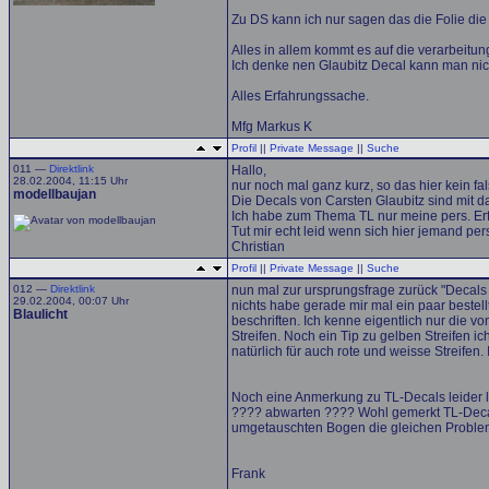
Zu DS kann ich nur sagen das die Folie die e
Alles in allem kommt es auf die verarbeitun
Ich denke nen Glaubitz Decal kann man nic
Alles Erfahrungssache.
Mfg Markus K
Profil
||
Private Message
||
Suche
011 —
Direktlink
Hallo,
28.02.2004, 11:15 Uhr
nur noch mal ganz kurz, so das hier kein fa
modellbaujan
Die Decals von Carsten Glaubitz sind mit da
Ich habe zum Thema TL nur meine pers. Er
Tut mir echt leid wenn sich hier jemand pers
Christian
Profil
||
Private Message
||
Suche
012 —
Direktlink
nun mal zur ursprungsfrage zurück "Deca
29.02.2004, 00:07 Uhr
nichts habe gerade mir mal ein paar bestell
Blaulicht
beschriften. Ich kenne eigentlich nur di
Streifen. Noch ein Tip zu gelben Streifen ic
natürlich für auch rote und weisse Streife
Noch eine Anmerkung zu TL-Decals leider lö
???? abwarten ???? Wohl gemerkt TL-Decals 
umgetauschten Bogen die gleichen Probl
Frank