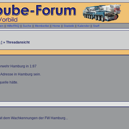
gen
||
Hilfe/FAQ
||
Suche
||
Memberlist
||
Home
||
Statistik
||
Kalender
||
Staff
 !
» Threadansicht
uerwehr Hamburg in 1:87
 Adresse in Hamburg sein.
elle hätte.
als mit dem Wachkennungen der FW Hamburg...