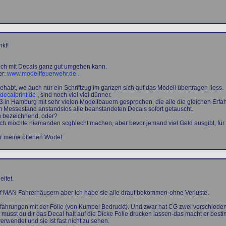
nkt!
 ich mit Decals ganz gut umgehen kann.
er:
www.modellfeuerwehr.de
.
habt, wo auch nur ein Schriftzug im ganzen sich auf das Modell übertragen liess.
decalprint.de
, sind noch viel viel dünner.
 in Hamburg mit sehr vielen Modellbauern gesprochen, die alle die gleichen Erf
m Messestand anstandslos alle beanstandeten Decals sofort getauscht.
ch bezeichnend, oder?
ch möchte niemanden scghlecht machen, aber bevor jemand viel Geld ausgibt, für e
r meine offenen Worte!
itet.
f MAN Fahrerhäusern aber ich habe sie alle drauf bekommen-ohne Verluste.
rfahrungen mit der Folie (von Kumpel Bedruckt). Und zwar hat CG zwei verschieden
usst du dir das Decal halt auf die Dicke Folie drucken lassen-das macht er besti
rwendet und sie ist fast nicht zu sehen.