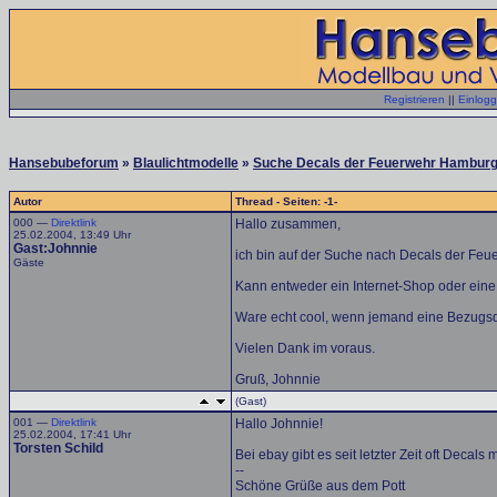
Registrieren
||
Einlog
Hansebubeforum
»
Blaulichtmodelle
»
Suche Decals der Feuerwehr Hamburg
Autor
Thread - Seiten: -1-
000 —
Direktlink
Hallo zusammen,
25.02.2004, 13:49 Uhr
Gast:Johnnie
ich bin auf der Suche nach Decals der Fe
Gäste
Kann entweder ein Internet-Shop oder eine
Ware echt cool, wenn jemand eine Bezugsqu
Vielen Dank im voraus.
Gruß, Johnnie
(Gast)
001 —
Direktlink
Hallo Johnnie!
25.02.2004, 17:41 Uhr
Torsten Schild
Bei ebay gibt es seit letzter Zeit oft Dec
--
Schöne Grüße aus dem Pott