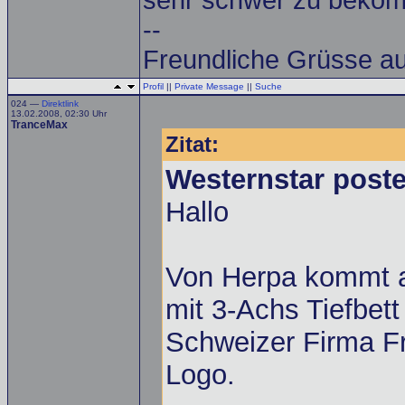
sehr schwer zu beko
--
Freundliche Grüsse au
Profil
||
Private Message
||
Suche
024 —
Direktlink
13.02.2008, 02:30 Uhr
TranceMax
Zitat:
Westernstar poste
Hallo
Von Herpa kommt 
mit 3-Achs Tiefbet
Schweizer Firma Fri
Logo.