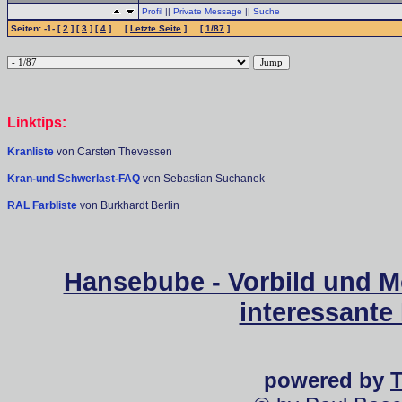
Profil
||
Private Message
||
Suche
Seiten: -1- [
2
] [
3
] [
4
] ... [
Letzte Seite
] [
1/87
]
Linktips:
Kranliste
von Carsten Thevessen
Kran-und Schwerlast-FAQ
von Sebastian Suchanek
RAL Farbliste
von Burkhardt Berlin
Hansebube - Vorbild und M
interessante
powered by