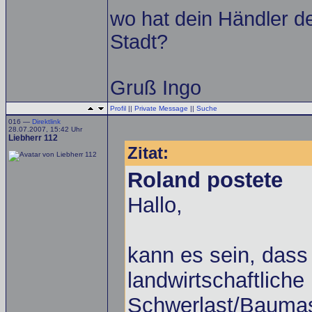
wo hat dein Händler d
Stadt?
Gruß Ingo
Profil
||
Private Message
||
Suche
016 —
Direktlink
28.07.2007, 15:42 Uhr
Liebherr 112
Zitat:
Roland postete
Hallo,
kann es sein, dass
landwirtschaftlich
Schwerlast/Baumasc