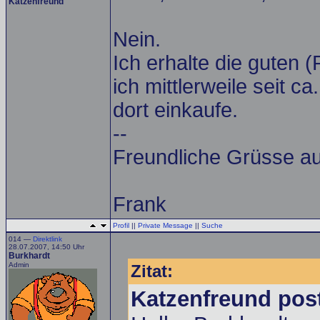
Katzenfreund
Nein.
Ich erhalte die guten (
ich mittlerweile seit 
dort einkaufe.
--
Freundliche Grüsse a
Frank
Profil
||
Private Message
||
Suche
014 —
Direktlink
28.07.2007, 14:50 Uhr
Burkhardt
Admin
Zitat:
Katzenfreund pos