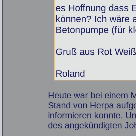
es Hoffnung dass
können? Ich wäre a
Betonpumpe (für kl
Gruß aus Rot Weiß
Roland
Heute war bei einem M
Stand von Herpa aufge
informieren konnte. U
des angekündigten Jo