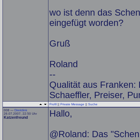
wo ist denn das Schen
eingefügt worden?
Gruß
Roland
--
Qualität aus Franken:
Schaeffler, Preiser, P
Profil
||
Private Message
||
Suche
008 —
Direktlink
Hallo,
26.07.2007, 22:50 Uhr
Katzenfreund
@Roland: Das "Schenk