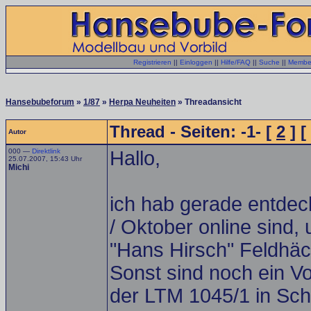
Registrieren
||
Einloggen
||
Hilfe/FAQ
||
Suche
||
Member
Hansebubeforum
»
1/87
»
Herpa Neuheiten
» Threadansicht
Thread - Seiten: -1- [
2
] [
Autor
000 —
Direktlink
Hallo,
25.07.2007, 15:43 Uhr
Michi
ich hab gerade entdec
/ Oktober online sind,
"Hans Hirsch" Feldhäc
Sonst sind noch ein V
der LTM 1045/1 in Sch