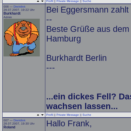
Profil
||
Private Message
||
Suche
006 —
Direktlink
Bei Eggersmann zahlt 
26.07.2007, 19:22 Uhr
Burkhardt
--
Admin
Beste Grüße aus dem A
Hamburg
Burkhardt Berlin
---
...ein dickes Fell? Da
wachsen lassen...
Profil
||
Private Message
||
Suche
007 —
Direktlink
Hallo Frank,
26.07.2007, 19:30 Uhr
Roland