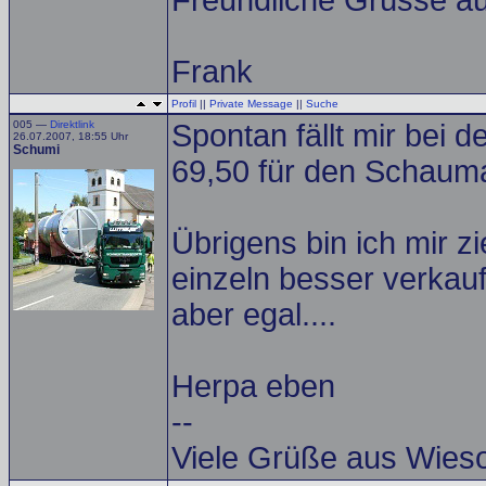
Freundliche Grüsse a
Frank
Profil
||
Private Message
||
Suche
005 —
Direktlink
Spontan fällt mir bei 
26.07.2007, 18:55 Uhr
Schumi
69,50 für den Schauman
Übrigens bin ich mir z
einzeln besser verkauft
aber egal....
Herpa eben
--
Viele Grüße aus Wie