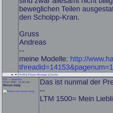
sind zwar allesamt nicht bill
beweglichen Teilen ausgesta
den Scholpp-Kran.
Gruss
Andreas
--
meine Modelle:
http://www.h
threadid=14153&pagenum=
Profil
||
Private Message
||
Suche
010 —
Direktlink
Das ist nunmal der Pre
28.07.2007, 12:46 Uhr
Hesse-Jung
--
LTM 1500= Mein Liebl