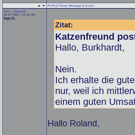
Profil
||
Private Message
||
Suche
015 —
Direktlink
28.07.2007, 15:18 Uhr
Ingo-D.
Zitat:
Katzenfreund pos
Hallo, Burkhardt,
Nein.
Ich erhalte die gut
nur, weil ich mittle
einem guten Umsatz
Hallo Roland,