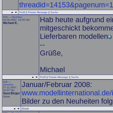
threadid=14153&pagenum=
Profil
||
Private Message
||
Suche
018 —
Direktlink
Hab heute aufgrund ei
02.08.2007, 16:35 Uhr
Michael E.
mitgeschickt bekommen,
Lieferbaren modellen
--
Grüße,
Michael
Profil
||
Private Message
||
Suche
019 —
Januar/Februar 2008:
Direktlink
27.11.2007,
10:37 Uhr
www.modellinternational.de/
Gast:Birger
Gäste
Bilder zu den Neuheiten fol
(Gast)