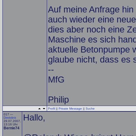
Auf meine Anfrage hin 
auch wieder eine neu
dies aber noch eine Ze
Maschine es sich handel
aktuelle Betonpumpe w
glaube nicht, dass es 
--
MfG
Philip
Profil
||
Private Message
||
Suche
017 —
Hallo,
Direktlink
29.07.2007,
13:16 Uhr
Bernie74