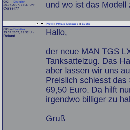
002 —
Direktlink
und wo ist das Modell
25.07.2007, 17:37 Uhr
Corser77
Profil
||
Private Message
||
Suche
003 —
Direktlink
Hallo,
25.07.2007, 21:52 Uhr
Roland
der neue MAN TGS LX k
Tanksattelzug. Das Ha
aber lassen wir uns a
Preislich schiesst da
69,50 Euro. Da hilft n
irgendwo billiger zu ha
Gruß