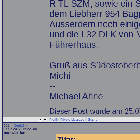
R TL SZM, sowie ein S
dem Liebherr 954 Bagg
Ausserdem noch einig
und die L32 DLK von M
Führerhaus.
Gruß aus Südostoberb
Michi
--
Michael Ahne
Dieser Post wurde am 25.07
Profil
||
Private Message
||
Suche
001 —
Direktlink
25.07.2007, 16:22 Uhr
maxwild-fan
Zitat: