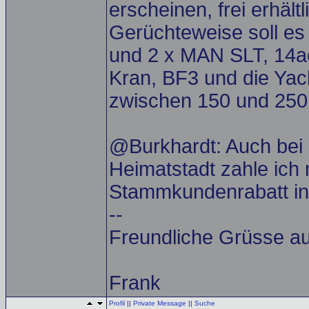
erscheinen, frei erhäl
Gerüchteweise soll es
und 2 x MAN SLT, 14ac
Kran, BF3 und die Yac
zwischen 150 und 250
@Burkhardt: Auch bei
Heimatstadt zahle ich 
Stammkundenrabatt in
--
Freundliche Grüsse a
Frank
Profil
||
Private Message
||
Suche