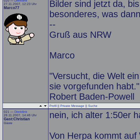
020 —
Direktlink
Bilder sind jetzt da, 
27.11.2007, 12:23 Uhr
Marco77
besonderes, was dann 
--
Gruß aus NRW
Marco
"Versucht, die Welt ei
sie vorgefunden habt."
Robert Baden-Powell
Profil
||
Private Message
||
Suche
021 —
Direktlink
nein, ich alter 1:50er 
28.11.2007, 14:46 Uhr
Gast:Christian
Gäste
Von Herpa kommt auf 