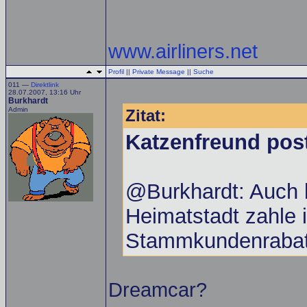
www.airliners.net
Profil
||
Private Message
||
Suche
011 —
Direktlink
28.07.2007, 13:16 Uhr
Burkhardt
Admin
Zitat:
Katzenfreund pos
@Burkhardt: Auch 
Heimatstadt zahle i
Stammkundenrabatt
Dreamcar?