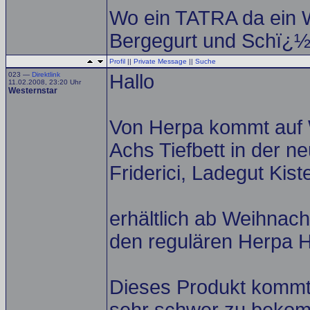
Wo ein TATRA da ein W
Bergegurt und Schï¿½k
Profil
||
Private Message
||
Suche
023 —
Direktlink
Hallo
11.02.2008, 23:20 Uhr
Westernstar
Von Herpa kommt auf 
Achs Tiefbett in der 
Friderici, Ladegut Kist
erhältlich ab Weihnacht
den regulären Herpa 
Dieses Produkt kommt 