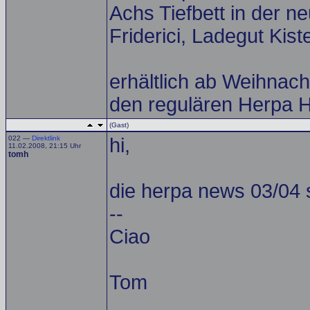
Achs Tiefbett in der 
Friderici, Ladegut Kist
erhältlich ab Weihnacht
den regulären Herpa 
(Gast)
022 —
Direktlink
hi,
11.02.2008, 21:15 Uhr
tomh
die herpa news 03/04 si
--
Ciao
Tom