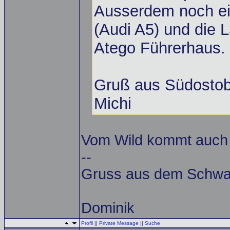
Ausserdem noch ei
(Audi A5) und die 
Atego Führerhaus.
Gruß aus Südostob
Michi
Vom Wild kommt auch n
--
Gruss aus dem Schwa
Dominik
Profil
||
Private Message
||
Suche