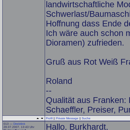
landwirtschaftliche Mo
Schwerlast/Baumaschin
Hoffnung dass Ende 
Ich wäre auch schon mi
Dioramen) zufrieden.
Gruß aus Rot Weiß F
Roland
--
Qualität aus Franken:
Schaeffler, Preiser, P
Profil
||
Private Message
||
Suche
013 —
Direktlink
Hallo, Burkhardt,
28.07.2007, 13:43 Uhr