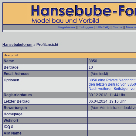
Registrieren
||
Einloggen
||
Hilfe/FAQ
||
Suche
||
Member
Hansebubeforum
» Profilansicht
Userprofil
Name
3850
Beiträge
10
Email-Adresse
- (Versteckt)
Optionen
3850 eine Private Nachricht 
den letzten Beitrag von 385
Nach weiteren Beiträgen vo
Registrierdatum
30.12.2018, 11:44 Uhr
Letzter Beitrag
06.04.2024, 19:16 Uhr
Bewertungen
- (Vom Administrator deaktivi
Homepage
Wohnort
ICQ #
AIM Name