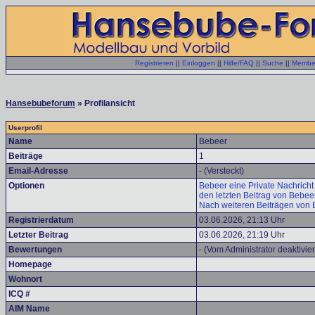
Registrieren
||
Einloggen
||
Hilfe/FAQ
||
Suche
||
Member
Hansebubeforum
» Profilansicht
Userprofil
Name
Bebeer
Beiträge
1
Email-Adresse
- (Versteckt)
Optionen
Bebeer eine Private Nachricht
den letzten Beitrag von Bebee
Nach weiteren Beiträgen von 
Registrierdatum
03.06.2026, 21:13 Uhr
Letzter Beitrag
03.06.2026, 21:19 Uhr
Bewertungen
- (Vom Administrator deaktivier
Homepage
Wohnort
ICQ #
AIM Name