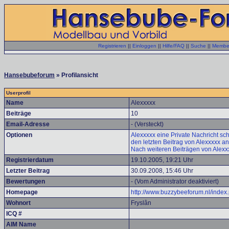
Registrieren
||
Einloggen
||
Hilfe/FAQ
||
Suche
||
Member
Hansebubeforum
» Profilansicht
Userprofil
Name
Alexxxxx
Beiträge
10
Email-Adresse
- (Versteckt)
Optionen
Alexxxxx eine Private Nachricht sc
den letzten Beitrag von Alexxxxx a
Nach weiteren Beiträgen von Alexx
Registrierdatum
19.10.2005, 19:21 Uhr
Letzter Beitrag
30.09.2008, 15:46 Uhr
Bewertungen
- (Vom Administrator deaktiviert)
Homepage
http://www.buzzybeeforum.nl/inde
Wohnort
Fryslân
ICQ #
AIM Name