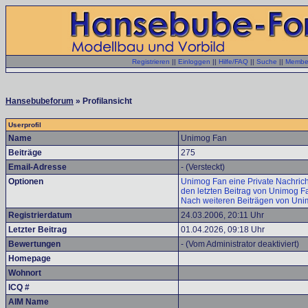
Registrieren
||
Einloggen
||
Hilfe/FAQ
||
Suche
||
Member
Hansebubeforum
» Profilansicht
Userprofil
Name
Unimog Fan
Beiträge
275
Email-Adresse
- (Versteckt)
Optionen
Unimog Fan eine Private Nachrich
den letzten Beitrag von Unimog F
Nach weiteren Beiträgen von Uni
Registrierdatum
24.03.2006, 20:11 Uhr
Letzter Beitrag
01.04.2026, 09:18 Uhr
Bewertungen
- (Vom Administrator deaktiviert)
Homepage
Wohnort
ICQ #
AIM Name