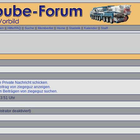
gen
||
Hilfe/FAQ
||
Suche
||
Memberlist
||
Home
||
Statistik
||
Kalender
||
Staff
 Private Nachricht schicken.
eitrag von ziegeguz anzeigen.
n Beiträgen von ziegeguz suchen.
13:51 Uhr
trator deaktiviert)