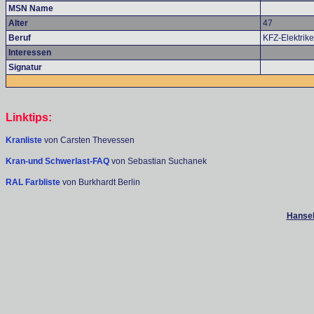
MSN Name
Alter
47
Beruf
KFZ-Elektrike
Interessen
Signatur
Linktips:
Kranliste
von Carsten Thevessen
Kran-und Schwerlast-FAQ
von Sebastian Suchanek
RAL Farbliste
von Burkhardt Berlin
Hanseb