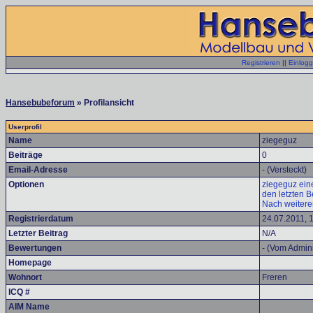
Registrieren
||
Einlog
Hansebubeforum
» Profilansicht
Userprofil
Name
ziegeguz
Beiträge
0
Email-Adresse
- (Versteckt)
Optionen
ziegeguz eine
den letzten B
Nach weitere
Registrierdatum
24.07.2011, 
Letzter Beitrag
N/A
Bewertungen
- (Vom Adminis
Homepage
Wohnort
Freren
ICQ #
AIM Name