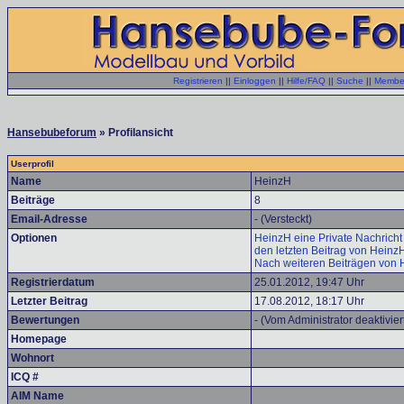
Registrieren
||
Einloggen
||
Hilfe/FAQ
||
Suche
||
Member
Hansebubeforum
» Profilansicht
Userprofil
Name
HeinzH
Beiträge
8
Email-Adresse
- (Versteckt)
Optionen
HeinzH eine Private Nachricht
den letzten Beitrag von Heinz
Nach weiteren Beiträgen von 
Registrierdatum
25.01.2012, 19:47 Uhr
Letzter Beitrag
17.08.2012, 18:17 Uhr
Bewertungen
- (Vom Administrator deaktivier
Homepage
Wohnort
ICQ #
AIM Name