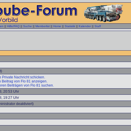
gen
||
Hilfe/FAQ
||
Suche
||
Memberlist
||
Home
||
Statistik
||
Kalender
||
Staff
t)
e Private Nachricht schicken.
n Beitrag von Flo 81 anzeigen.
eren Beiträgen von Flo 81 suchen.
3, 20:53 Uhr
8, 19:27 Uhr
inistrator deaktiviert)