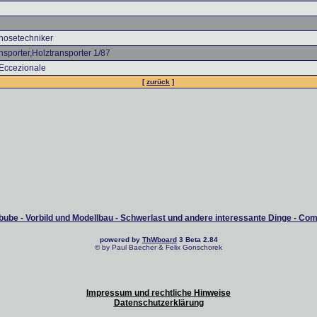
osetechniker
sporter,Holztransporter 1/87
 Eccezionale
[
zurück
]
ube - Vorbild und Modellbau - Schwerlast und andere interessante Dinge - Co
powered by
ThWboard
3 Beta 2.84
© by Paul Baecher & Felix Gonschorek
Impressum und rechtliche Hinweise
Datenschutzerklärung