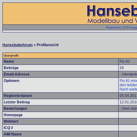
Registrieren
||
Einlog
Hansebubeforum
» Profilansicht
Userprofil
Name
Flo 81
Beiträge
26
Email-Adresse
- (Versteck
Optionen
Flo 81 ein
den letzte
Nach weit
Registrierdatum
05.04.201
Letzter Beitrag
12.01.201
Bewertungen
- (Vom Adm
Homepage
Wohnort
ICQ #
AIM Name