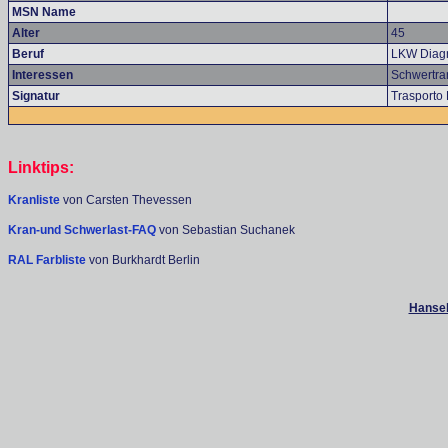
MSN Name
Alter
45
Beruf
LKW Diagn
Interessen
Schwertran
Signatur
Trasporto
Linktips:
Kranliste
von Carsten Thevessen
Kran-und Schwerlast-FAQ
von Sebastian Suchanek
RAL Farbliste
von Burkhardt Berlin
Hanseb