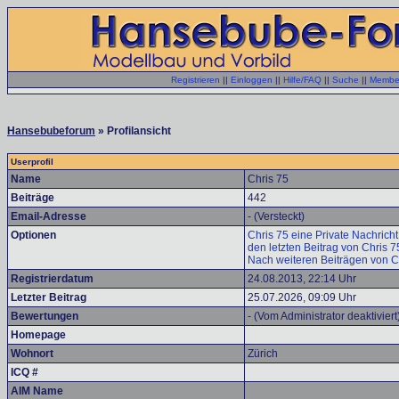
Registrieren
||
Einloggen
||
Hilfe/FAQ
||
Suche
||
Member
Hansebubeforum
» Profilansicht
Userprofil
Name
Chris 75
Beiträge
442
Email-Adresse
- (Versteckt)
Optionen
Chris 75 eine Private Nachricht
den letzten Beitrag von Chris 
Nach weiteren Beiträgen von C
Registrierdatum
24.08.2013, 22:14 Uhr
Letzter Beitrag
25.07.2026, 09:09 Uhr
Bewertungen
- (Vom Administrator deaktiviert
Homepage
Wohnort
Zürich
ICQ #
AIM Name