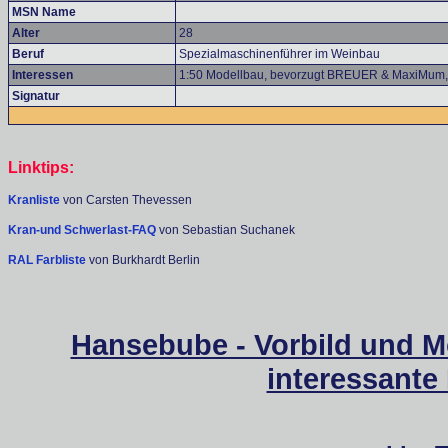
MSN Name
Alter
28
Beruf
Spezialmaschinenführer im Weinbau
Interessen
1:50 Modellbau, bevorzugt BREUER & MaxiMum,
Signatur
Linktips:
Kranliste
von Carsten Thevessen
Kran-und Schwerlast-FAQ
von Sebastian Suchanek
RAL Farbliste
von Burkhardt Berlin
Hansebube - Vorbild und M
interessante