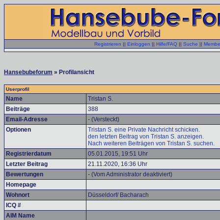
Registrieren
||
Einloggen
||
Hilfe/FAQ
||
Suche
||
Member
Hansebubeforum
» Profilansicht
Userprofil
Name
Tristan S.
Beiträge
388
Email-Adresse
- (Versteckt)
Optionen
Tristan S. eine Private Nachricht schicken.
den letzten Beitrag von Tristan S. anzeigen.
Nach weiteren Beiträgen von Tristan S. suchen.
Registrierdatum
05.01.2015, 19:51 Uhr
Letzter Beitrag
21.11.2020, 16:36 Uhr
Bewertungen
- (Vom Administrator deaktiviert)
Homepage
Wohnort
Düsseldorf/ Bacharach
ICQ #
AIM Name