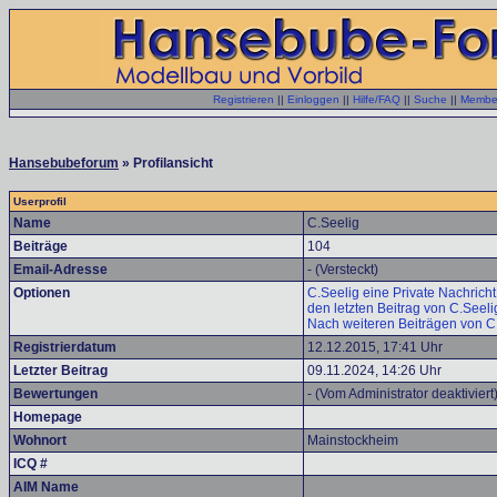
Registrieren
||
Einloggen
||
Hilfe/FAQ
||
Suche
||
Member
Hansebubeforum
» Profilansicht
Userprofil
Name
C.Seelig
Beiträge
104
Email-Adresse
- (Versteckt)
Optionen
C.Seelig eine Private Nachricht
den letzten Beitrag von C.Seel
Nach weiteren Beiträgen von C
Registrierdatum
12.12.2015, 17:41 Uhr
Letzter Beitrag
09.11.2024, 14:26 Uhr
Bewertungen
- (Vom Administrator deaktiviert
Homepage
Wohnort
Mainstockheim
ICQ #
AIM Name