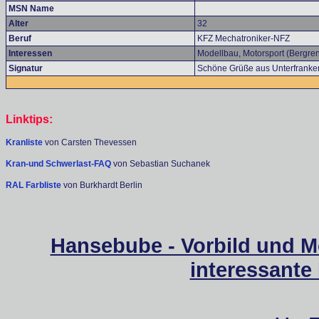
MSN Name
Alter
32
Beruf
KFZ Mechatroniker-NFZ
Interessen
Modellbau, Motorsport (Bergre
Signatur
Schöne Grüße aus Unterfranke
Linktips:
Kranliste
von Carsten Thevessen
Kran-und Schwerlast-FAQ
von Sebastian Suchanek
RAL Farbliste
von Burkhardt Berlin
Hansebube - Vorbild und M
interessante