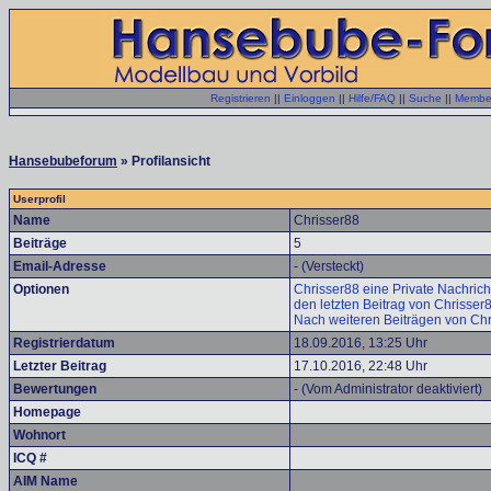
Registrieren
||
Einloggen
||
Hilfe/FAQ
||
Suche
||
Member
Hansebubeforum
» Profilansicht
Userprofil
Name
Chrisser88
Beiträge
5
Email-Adresse
- (Versteckt)
Optionen
Chrisser88 eine Private Nachrich
den letzten Beitrag von Chrisser
Nach weiteren Beiträgen von Chr
Registrierdatum
18.09.2016, 13:25 Uhr
Letzter Beitrag
17.10.2016, 22:48 Uhr
Bewertungen
- (Vom Administrator deaktiviert)
Homepage
Wohnort
ICQ #
AIM Name