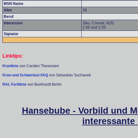
MSN Name
Alter
38
Beruf
Interessen
Siku, Conrad, NZG
1:50 und 1:55
Signatur
Linktips:
Kranliste
von Carsten Thevessen
Kran-und Schwerlast-FAQ
von Sebastian Suchanek
RAL Farbliste
von Burkhardt Berlin
Hansebube - Vorbild und M
interessante