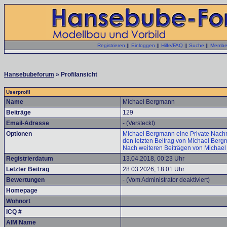
Registrieren
||
Einloggen
||
Hilfe/FAQ
||
Suche
||
Member
Hansebubeforum
» Profilansicht
Userprofil
Name
Michael Bergmann
Beiträge
129
Email-Adresse
- (Versteckt)
Optionen
Michael Bergmann eine Private Nachri
den letzten Beitrag von Michael Ber
Nach weiteren Beiträgen von Michae
Registrierdatum
13.04.2018, 00:23 Uhr
Letzter Beitrag
28.03.2026, 18:01 Uhr
Bewertungen
- (Vom Administrator deaktiviert)
Homepage
Wohnort
ICQ #
AIM Name