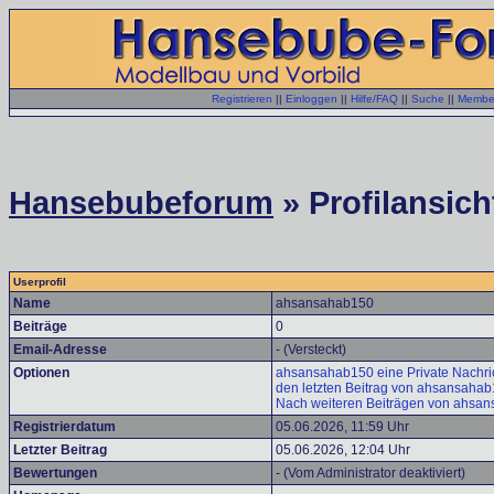
Registrieren
||
Einloggen
||
Hilfe/FAQ
||
Suche
||
Member
Hansebubeforum
» Profilansich
Userprofil
Name
ahsansahab150
Beiträge
0
Email-Adresse
- (Versteckt)
Optionen
ahsansahab150 eine Private Nachric
den letzten Beitrag von ahsansaha
Nach weiteren Beiträgen von ahsa
Registrierdatum
05.06.2026, 11:59 Uhr
Letzter Beitrag
05.06.2026, 12:04 Uhr
Bewertungen
- (Vom Administrator deaktiviert)