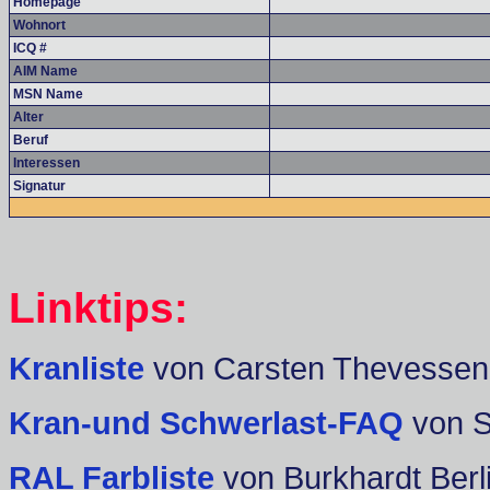
Homepage
Wohnort
ICQ #
AIM Name
MSN Name
Alter
Beruf
Interessen
Signatur
Linktips:
Kranliste
von Carsten Thevessen
Kran-und Schwerlast-FAQ
von 
RAL Farbliste
von Burkhardt Berl