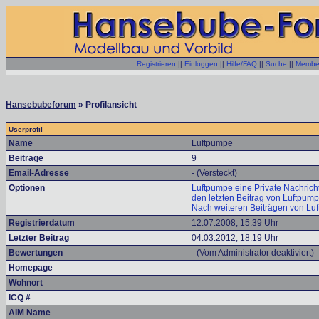
Registrieren
||
Einloggen
||
Hilfe/FAQ
||
Suche
||
Member
Hansebubeforum
» Profilansicht
Userprofil
Name
Luftpumpe
Beiträge
9
Email-Adresse
- (Versteckt)
Optionen
Luftpumpe eine Private Nachrich
den letzten Beitrag von Luftpum
Nach weiteren Beiträgen von Lu
Registrierdatum
12.07.2008, 15:39 Uhr
Letzter Beitrag
04.03.2012, 18:19 Uhr
Bewertungen
- (Vom Administrator deaktiviert)
Homepage
Wohnort
ICQ #
AIM Name