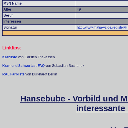
MSN Name
Alter
49
Beruf
Interessen
Signatur
http://www.mafia-vz.de/register/
Linktips:
Kranliste
von Carsten Thevessen
Kran-und Schwerlast-FAQ
von Sebastian Suchanek
RAL Farbliste
von Burkhardt Berlin
Hansebube - Vorbild und M
interessante