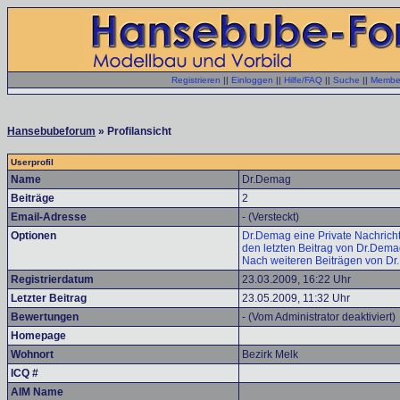
Registrieren
||
Einloggen
||
Hilfe/FAQ
||
Suche
||
Member
Hansebubeforum
» Profilansicht
Userprofil
Name
Dr.Demag
Beiträge
2
Email-Adresse
- (Versteckt)
Optionen
Dr.Demag eine Private Nachricht
den letzten Beitrag von Dr.Dem
Nach weiteren Beiträgen von D
Registrierdatum
23.03.2009, 16:22 Uhr
Letzter Beitrag
23.05.2009, 11:32 Uhr
Bewertungen
- (Vom Administrator deaktiviert)
Homepage
Wohnort
Bezirk Melk
ICQ #
AIM Name