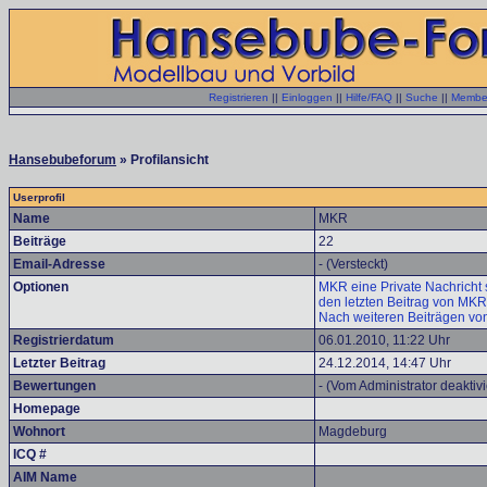
Registrieren
||
Einloggen
||
Hilfe/FAQ
||
Suche
||
Member
Hansebubeforum
» Profilansicht
Userprofil
Name
MKR
Beiträge
22
Email-Adresse
- (Versteckt)
Optionen
MKR eine Private Nachricht 
den letzten Beitrag von MKR
Nach weiteren Beiträgen v
Registrierdatum
06.01.2010, 11:22 Uhr
Letzter Beitrag
24.12.2014, 14:47 Uhr
Bewertungen
- (Vom Administrator deaktivi
Homepage
Wohnort
Magdeburg
ICQ #
AIM Name