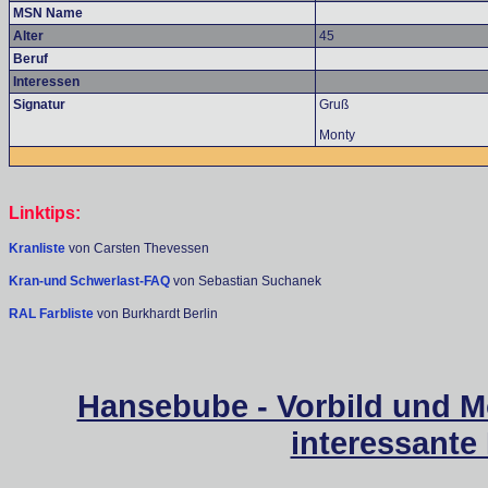
MSN Name
Alter
45
Beruf
Interessen
Signatur
Gruß
Monty
Linktips:
Kranliste
von Carsten Thevessen
Kran-und Schwerlast-FAQ
von Sebastian Suchanek
RAL Farbliste
von Burkhardt Berlin
Hansebube - Vorbild und M
interessante