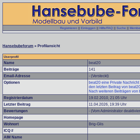
Registrieren
||
Einloggen
||
Hilfe/FAQ
||
Suche
||
Member
Hansebubeforum
» Profilansicht
Userprofil
Name
beat20
Beiträge
141
Email-Adresse
- (Versteckt)
Optionen
beat20 eine Private Nachricht
den letzten Beitrag von beat2
Nach weiteren Beiträgen von 
Registrierdatum
19.02.2010, 21:05 Uhr
Letzter Beitrag
11.04.2026, 19:39 Uhr
Bewertungen
- (Vom Administrator deaktivier
Homepage
Wohnort
Brig-Glis
ICQ #
AIM Name