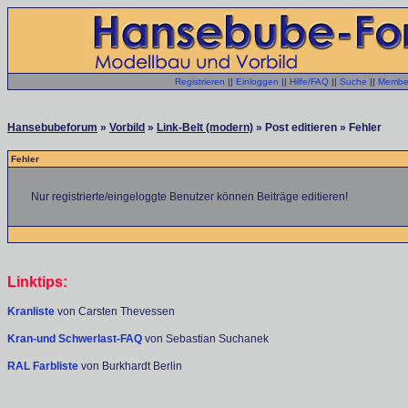
Registrieren
||
Einloggen
||
Hilfe/FAQ
||
Suche
||
Member
Hansebubeforum
»
Vorbild
»
Link-Belt (modern)
» Post editieren » Fehler
Fehler
Nur registrierte/eingeloggte Benutzer können Beiträge editieren!
Linktips:
Kranliste
von Carsten Thevessen
Kran-und Schwerlast-FAQ
von Sebastian Suchanek
RAL Farbliste
von Burkhardt Berlin