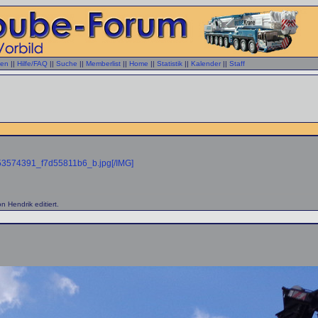
gen
||
Hilfe/FAQ
||
Suche
||
Memberlist
||
Home
||
Statistik
||
Kalender
||
Staff
18453574391_f7d55811b6_b.jpg[/IMG]
 Hendrik editiert.