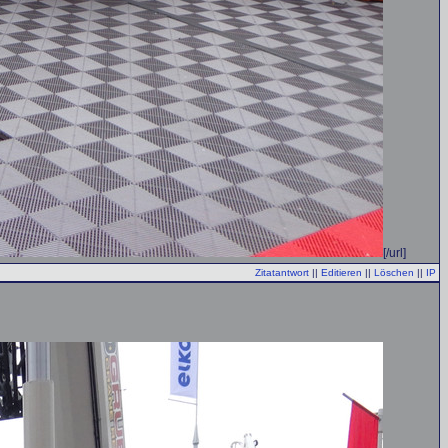
[/url]
Zitatantwort
||
Editieren
||
Löschen
||
IP