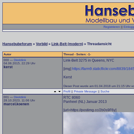
Registrieren
||
Einlog
Hansebubeforum
»
Vorbild
»
Link-Belt (modern)
» Threadansicht
Autor
Thread - Seiten: -1-
000 —
Direktlink
Link-Belt 3275 in Queens, NYC
04.06.2015, 22:29 Uhr
kerst
[img]
https://farm9.staticflickr.com/8839/
Kerst
Dieser Post wurde am 01.04.2018 um 21:15 Uhr von
Profil
||
Private Message
||
Suche
001 —
Direktlink
RTC 8060
28.10.2023, 11:06 Uhr
Panheel (NL) Januar 2013
marcel.koenen
[url=https://postimg.cc/2b0s9F6y]