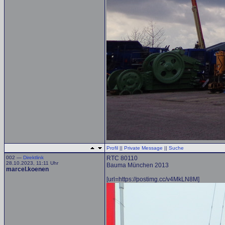
Profil
||
Private Message
||
Suche
002 —
Direktlink
RTC 80110
28.10.2023, 11:11 Uhr
Bauma München 2013
marcel.koenen
[url=https://postimg.cc/v4MkLN8M]