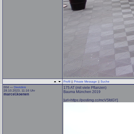
Profil
||
Private Message
||
Suche
004 —
Direktlink
175 AT (mit viele Pflanzen)
28.10.2023, 11:16 Uhr
Bauma München 2019
marcel.koenen
[url=https://postimg.cc/mcVSfdGY]