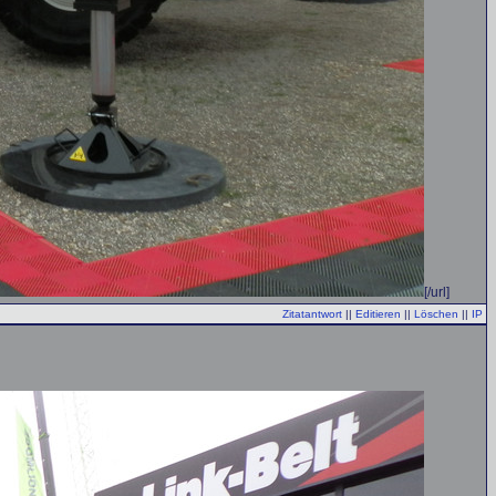
[/url]
Zitatantwort
||
Editieren
||
Löschen
||
IP