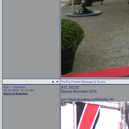
Profil
||
Private Message
||
Suche
003 —
Direktlink
RTC 80150
28.10.2023, 11:13 Uhr
Bauma München 2016
marcel.koenen
[url=https://postimg.cc/R6k4ML7F]