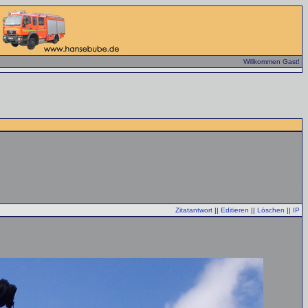
Willkommen Gast!
Zitatantwort
||
Editieren
||
Löschen
||
IP