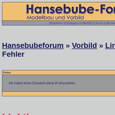
Registrieren
||
Einloggen
||
Hilfe/FAQ
||
Suche
||
Member
Hansebubeforum
»
Vorbild
»
Li
Fehler
Fehler
Sie haben keine Erlaubnis diese IP einzusehen.