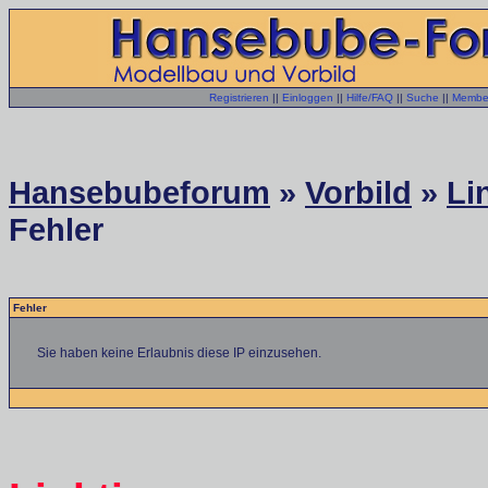
Registrieren
||
Einloggen
||
Hilfe/FAQ
||
Suche
||
Member
Hansebubeforum
»
Vorbild
»
Li
Fehler
Fehler
Sie haben keine Erlaubnis diese IP einzusehen.