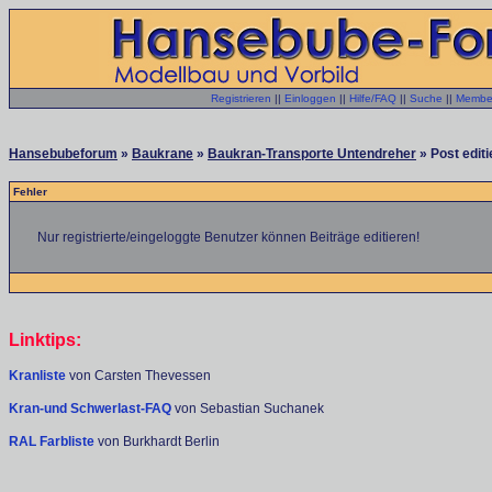
Registrieren
||
Einloggen
||
Hilfe/FAQ
||
Suche
||
Member
Hansebubeforum
»
Baukrane
»
Baukran-Transporte Untendreher
» Post editi
Fehler
Nur registrierte/eingeloggte Benutzer können Beiträge editieren!
Linktips:
Kranliste
von Carsten Thevessen
Kran-und Schwerlast-FAQ
von Sebastian Suchanek
RAL Farbliste
von Burkhardt Berlin