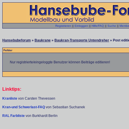
Registrieren
||
Einloggen
||
Hilfe/FAQ
||
Suche
||
Member
Hansebubeforum
»
Baukrane
»
Baukran-Transporte Untendreher
» Post editi
Fehler
Nur registrierte/eingeloggte Benutzer können Beiträge editieren!
Linktips:
Kranliste
von Carsten Thevessen
Kran-und Schwerlast-FAQ
von Sebastian Suchanek
RAL Farbliste
von Burkhardt Berlin