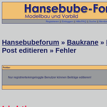
Registrieren
||
Einloggen
||
Hilfe/FAQ
||
Suche
||
Member
Hansebubeforum
»
Baukrane
»
Post editieren » Fehler
Fehler
Nur registrierte/eingeloggte Benutzer können Beiträge editieren!