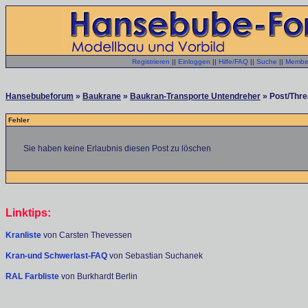
Registrieren
||
Einloggen
||
Hilfe/FAQ
||
Suche
||
Member
Hansebubeforum
»
Baukrane
»
Baukran-Transporte Untendreher
» Post/Thre
Fehler
Sie haben keine Erlaubnis diesen Post zu löschen
Linktips:
Kranliste
von Carsten Thevessen
Kran-und Schwerlast-FAQ
von Sebastian Suchanek
RAL Farbliste
von Burkhardt Berlin