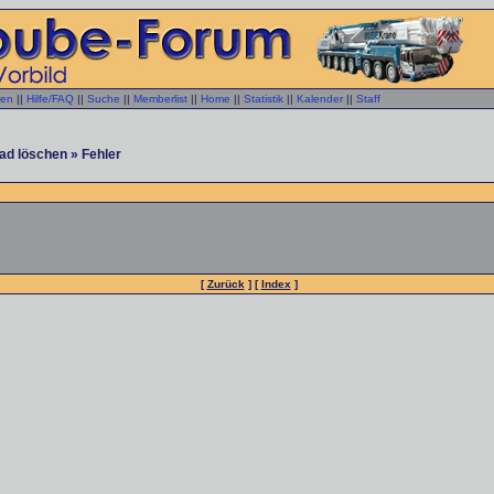
gen
||
Hilfe/FAQ
||
Suche
||
Memberlist
||
Home
||
Statistik
||
Kalender
||
Staff
ad löschen » Fehler
[
Zurück
] [
Index
]