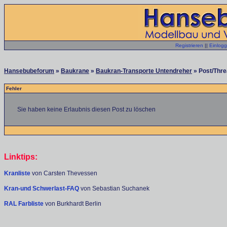
Registrieren
||
Einlog
Hansebubeforum
»
Baukrane
»
Baukran-Transporte Untendreher
» Post/Thre
Fehler
Sie haben keine Erlaubnis diesen Post zu löschen
Linktips:
Kranliste
von Carsten Thevessen
Kran-und Schwerlast-FAQ
von Sebastian Suchanek
RAL Farbliste
von Burkhardt Berlin