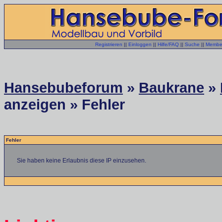
Registrieren
||
Einloggen
||
Hilfe/FAQ
||
Suche
||
Member
Hansebubeforum
»
Baukrane
»
anzeigen » Fehler
Fehler
Sie haben keine Erlaubnis diese IP einzusehen.