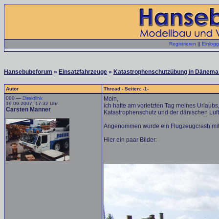
Registrieren
||
Einlog
Hansebubeforum
»
Einsatzfahrzeuge
»
Katastrophenschutzübung in Dänema
Autor
Thread - Seiten: -1-
000 —
Direktlink
Moin,
19.09.2007, 17:32 Uhr
ich hatte am vorletzten Tag meines Urlau
Carsten Manner
Katastrophenschutz und der dänischen Luf
Angenommen wurde ein Flugzeugcrash mit 
Hier ein paar Bilder: