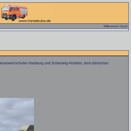
Willkommen Gast!
esfeuerwehrschulen Hamburg und Schleswig-Holstein, dem dänischen