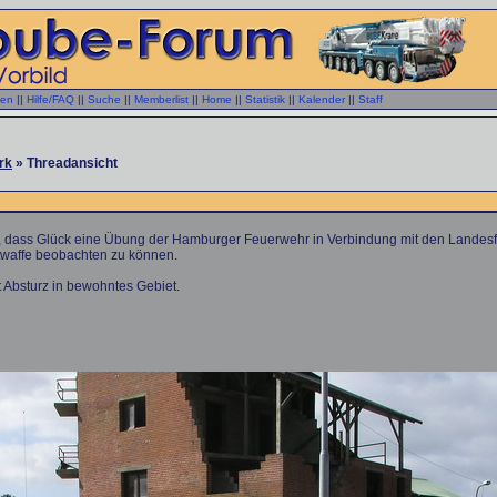
gen
||
Hilfe/FAQ
||
Suche
||
Memberlist
||
Home
||
Statistik
||
Kalender
||
Staff
rk
» Threadansicht
bs, dass Glück eine Übung der Hamburger Feuerwehr in Verbindung mit den Land
twaffe beobachten zu können.
Absturz in bewohntes Gebiet.