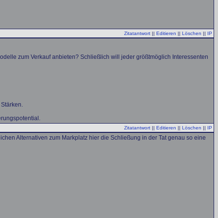
Zitatantwort
||
Editieren
||
Löschen
||
IP
elle zum Verkauf anbieten? Schließlich will jeder größtmöglich Interessenten
 Stärken.
rungspotential.
Zitatantwort
||
Editieren
||
Löschen
||
IP
ichen Alternativen zum Markplatz hier die Schließung in der Tat genau so eine