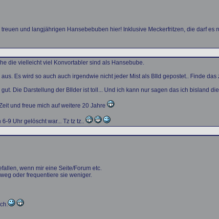
n treuen und langjährigen Hansebebuben hier! Inklusive Meckerfritzen, die darf es 
e die vielleicht viel Konvortabler sind als Hansebube.
s. Es wird so auch auch irgendwie nicht jeder Mist als BIld gepostet.. Finde das
ut. Die Darstellung der BIlder ist toll... Und ich kann nur sagen das ich bisland
Zeit und freue mich auf weitere 20 Jahre
-9 Uhr gelöscht war... Tz tz tz..
efallen, wenn mir eine Seite/Forum etc.
 weg oder frequentiere sie weniger.
ich.