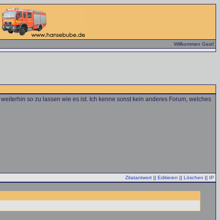
Willkommen Gast!
 weiterhin so zu lassen wie es ist. Ich kenne sonst kein anderes Forum, welches
Zitatantwort
||
Editieren
||
Löschen
||
IP