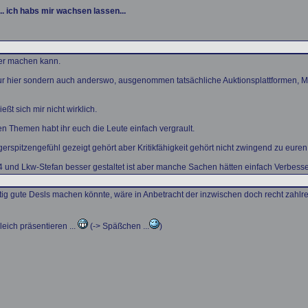
e... ich habs mir wachsen lassen...
er machen kann.
ur hier sondern auch anderswo, ausgenommen tatsächliche Auktionsplattformen, Mod
ßt sich mir nicht wirklich.
n Themen habt ihr euch die Leute einfach vergrault.
rspitzengefühl gezeigt gehört aber Kritikfähigkeit gehört nicht zwingend zu euren
4 und Lkw-Stefan besser gestaltet ist aber manche Sachen hätten einfach Verbesse
htig gute Desls machen könnte, wäre in Anbetracht der inzwischen doch recht zahlre
eich präsentieren ...
(-> Späßchen ...
)