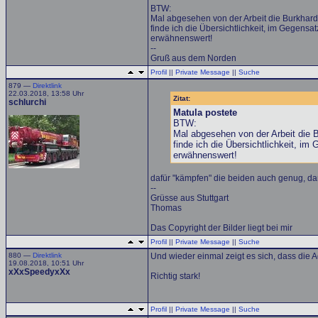
BTW:
Mal abgesehen von der Arbeit die Burkhardt
finde ich die Übersichtlichkeit, im Gegensa
erwähnenswert!
--
Gruß aus dem Norden
Profil
||
Private Message
||
Suche
879 —
Direktlink
22.03.2018, 13:58 Uhr
Zitat:
schlurchi
Matula postete
BTW:
Mal abgesehen von der Arbeit die B
finde ich die Übersichtlichkeit, im
erwähnenswert!
dafür "kämpfen" die beiden auch genug, dam
--
Grüsse aus Stuttgart
Thomas
Das Copyright der Bilder liegt bei mir
Profil
||
Private Message
||
Suche
880 —
Direktlink
Und wieder einmal zeigt es sich, dass die 
19.08.2018, 10:51 Uhr
xXxSpeedyxXx
Richtig stark!
Profil
||
Private Message
||
Suche