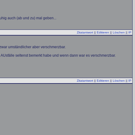
ruhig auch (ab und zu) mal geben...
Zitatantwort
||
Editieren
||
Löschen
||
IP
 zwar umständlicher aber verschmerzbar.
 die AUsfälle seltenst bemerkt habe und wenn dann war es verschmerzbar.
Zitatantwort
||
Editieren
||
Löschen
||
IP