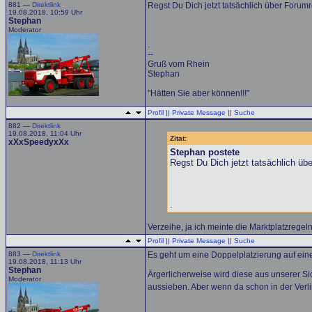
881 —
Direktlink
Regst Du Dich jetzt tatsächlich über Forumr
19.08.2018, 10:59 Uhr
Stephan
Moderator
.
--
Gruß vom Rhein
Stephan
"Hätten Sie aber können!!!"
Profil
||
Private Message
||
Suche
882 —
Direktlink
19.08.2018, 11:04 Uhr
Zitat:
xXxSpeedyxXx
Stephan postete
Regst Du Dich jetzt tatsächlich üb
.
Verzeihe, ja ich meinte die Marktplatzrege
Profil
||
Private Message
||
Suche
883 —
Direktlink
Es geht um eine Doppelplatzierung auf eine
19.08.2018, 11:13 Uhr
Stephan
Ärgerlicherweise wird diese aus unserer Si
Moderator
aussieben. Aber wenn da schon in der Verlin