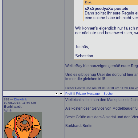
Zitat:
xXxSpeedyxXx postete
Dann solltet ihr eure Regeln 
eine solche habe ich nicht ve
Wir können's eigentlich nur fals
der nächste und beschwert sich, w
Tschüs,
Sebastian
Weil eBay Kleinanzeigen gemäß eurer Regel
Und es gibt genug User die dort und hier a
immer die gleichen trifft!
Dieser Post wurde am 19.08.2018 um 11:50 Uhr vo
Profil
||
Private Message
||
Suche
888 —
Direktlink
Vielleicht sollte man den Marktplatz einfac
19.08.2018, 11:59 Uhr
Burkhardt
Als kostenloser Service von Modellbauer für
Admin
--
Beste Grüße aus dem Alstertal und den Vie
Burkhardt Berlin
---