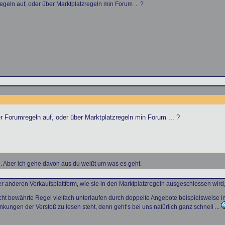
egeln auf, oder über Marktplatzregeln min Forum ... ?
er Forumregeln auf, oder über Marktplatzregeln min Forum ... ?
ln. Aber ich gehe davon aus du weißt um was es geht.
r anderen Verkaufsplattform, wie sie in den Marktplatzregeln ausgeschlossen wird,
cht bewährte Regel vielfach unterlaufen durch doppelte Angebote beispielsweise in
kungen der Verstoß zu lesen steht, denn geht‘s bei uns natürlich ganz schnell ...