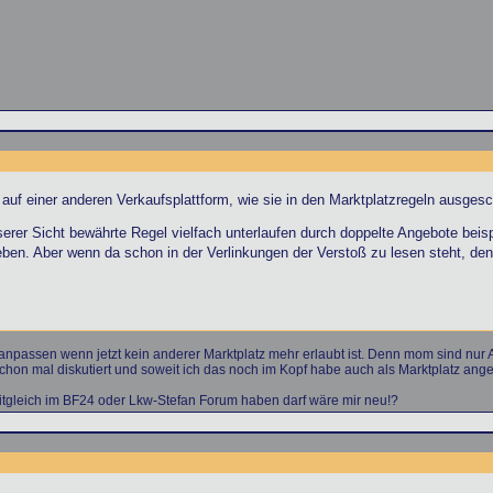
auf einer anderen Verkaufsplattform, wie sie in den Marktplatzregeln ausgesc
serer Sicht bewährte Regel vielfach unterlaufen durch doppelte Angebote beisp
eben. Aber wenn da schon in der Verlinkungen der Verstoß zu lesen steht, denn
anpassen wenn jetzt kein anderer Marktplatz mehr erlaubt ist. Denn mom sind nur A
hon mal diskutiert und soweit ich das noch im Kopf habe auch als Marktplatz ang
tgleich im BF24 oder Lkw-Stefan Forum haben darf wäre mir neu!?