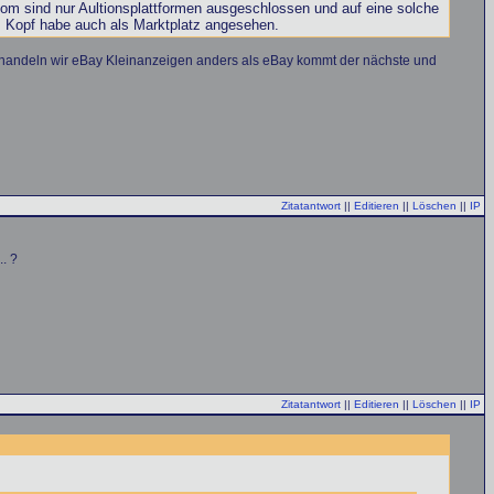
mom sind nur Aultionsplattformen ausgeschlossen und auf eine solche
im Kopf habe auch als Marktplatz angesehen.
ehandeln wir eBay Kleinanzeigen anders als eBay kommt der nächste und
Zitatantwort
||
Editieren
||
Löschen
||
IP
. ?
Zitatantwort
||
Editieren
||
Löschen
||
IP