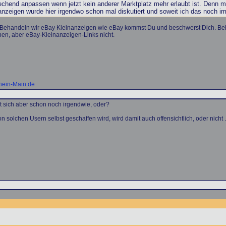
rechend anpassen wenn jetzt kein anderer Marktplatz mehr erlaubt ist. Denn 
nanzeigen wurde hier irgendwo schon mal diskutiert und soweit ich das noch 
n. Behandeln wir eBay Kleinanzeigen wie eBay kommst Du und beschwerst Dich. B
hen, aber eBay-Kleinanzeigen-Links nicht.
hein-Main.de
t sich aber schon noch irgendwie, oder?
 solchen Usern selbst geschaffen wird, wird damit auch offensichtlich, oder nicht ..