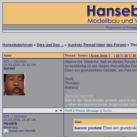
Registrieren
||
Einlog
Hansebubeforum
»
Dies und Das ...
»
Auskotz-Thread (über das Forum)
» Thr
Autor
Thread - Seiten: [
Erste Seite
] ... [
33
] [
34
] [
35
875 —
Direktlink
Alleine die Tatsache, daß es dieses Forum s
21.03.2018, 02:10 Uhr
so beständig ist wie dieses Hansebube-F
baroni
Eben ein grundsolides Gebilde, ein Fels in
Gruß,
Thorsten
(baroni)
--
Aktueller denn je:
Wer in der Demokratie schläft, wird in de
... aber wenigstens keine Augenringe hab
Profil
||
Private Message
||
Suche
876 —
Direktlink
21.03.2018, 21:20 Uhr
Zitat:
Hendrik
Moderator
baroni postete
Eben ein grundsolid