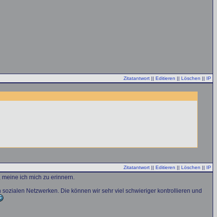
Zitatantwort
||
Editieren
||
Löschen
||
IP
Zitatantwort
||
Editieren
||
Löschen
||
IP
 meine ich mich zu erinnern.
 sozialen Netzwerken. Die können wir sehr viel schwieriger kontrollieren und