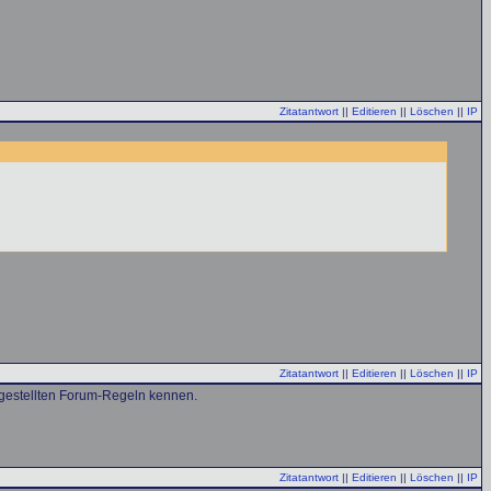
Zitatantwort
||
Editieren
||
Löschen
||
IP
Zitatantwort
||
Editieren
||
Löschen
||
IP
ufgestellten Forum-Regeln kennen.
Zitatantwort
||
Editieren
||
Löschen
||
IP