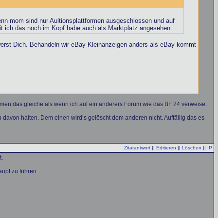
Denn mom sind nur Aultionsplattformen ausgeschlossen und auf
eit ich das noch im Kopf habe auch als Marktplatz angesehen.
erst Dich. Behandeln wir eBay Kleinanzeigen anders als eBay kommt
men das gleiche als wenn ich auf ein anderers Forum wie das BF 24 verweise.
h davon halten. Dem einen wird’s gelöscht dem anderen nicht. Auffällig das es
Zitatantwort
||
Editieren
||
Löschen
||
IP
t.
upt zu führen...