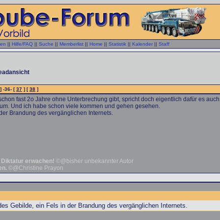
gen
||
Hilfe/FAQ
||
Suche
||
Memberlist
||
Home
||
Statistik
||
Kalender
||
Staff
eadansicht
] -36- [
37
] [
38
]
chon fast 2o Jahre ohne Unterbrechung gibt, spricht doch eigentlich dafür es auch
orum. Und ich habe schon viele kommen und gehen gesehen.
 der Brandung des vergänglichen Internets.
r Diktatur erwachen!
©@bisher unbekannter Autor
en.
©@Christine Prayon
es Gebilde, ein Fels in der Brandung des vergänglichen Internets.