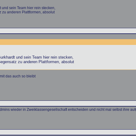
 und sein Team hier rein stecken,
tz zu anderen Plattformen, absolut
urkhardt und sein Team hier rein stecken,
 Gegensatz zu anderen Plattformen, absolut
it das auch so bleibt
Admins wieder in Zweiklassengesellschaft entscheiden und nicht mal selbst ihre a