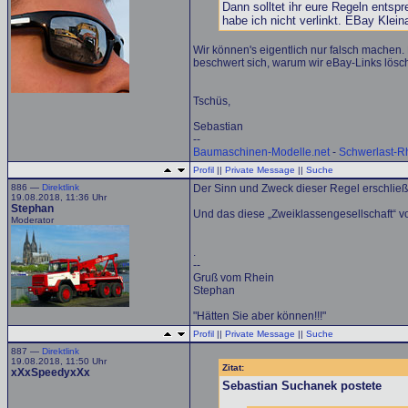
Dann solltet ihr eure Regeln entsp
habe ich nicht verlinkt. EBay Klei
Wir können's eigentlich nur falsch mache
beschwert sich, warum wir eBay-Links lösc
Tschüs,
Sebastian
--
Baumaschinen-Modelle.net
-
Schwerlast-R
Profil
||
Private Message
||
Suche
886 —
Direktlink
Der Sinn und Zweck dieser Regel erschließ
19.08.2018, 11:36 Uhr
Stephan
Und das diese „Zweiklassengesellschaft“ von
Moderator
.
--
Gruß vom Rhein
Stephan
"Hätten Sie aber können!!!"
Profil
||
Private Message
||
Suche
887 —
Direktlink
19.08.2018, 11:50 Uhr
Zitat:
xXxSpeedyxXx
Sebastian Suchanek postete