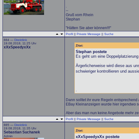
.
--
Gruß vom Rhein
Stephan
"Hätten Sie aber können!!!"
Profil
||
Private Message
||
Suche
884 —
Direktlink
19.08.2018, 11:25 Uhr
Zitat:
xXxSpeedyxXx
Stephan postete
Es geht um eine Doppelplatzierung 
Ärgerlicherweise wird diese aus un
schwieriger kontrollieren und aussi
.
Dann solltet ihr eure Regeln entsprechend 
EBay Kleinanzeigen wurde hier irgendwo sc
Aber das man nun keine Angebote mehr zei
Profil
||
Private Message
||
Suche
885 —
Direktlink
19.08.2018, 11:35 Uhr
Zitat:
Sebastian Suchanek
Admin
xXxSpeedyxXx postete