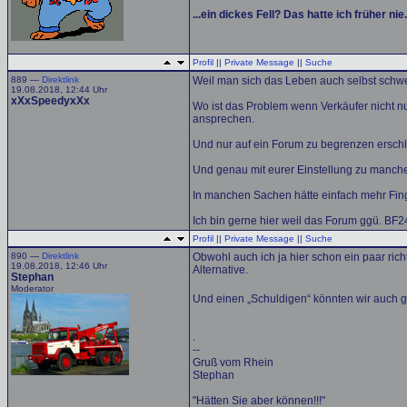
...ein dickes Fell? Das hatte ich früher ni
Profil
||
Private Message
||
Suche
889 —
Direktlink
Weil man sich das Leben auch selbst schw
19.08.2018, 12:44 Uhr
xXxSpeedyxXx
Wo ist das Problem wenn Verkäufer nicht n
ansprechen.
Und nur auf ein Forum zu begrenzen erschlie
Und genau mit eurer Einstellung zu manche
In manchen Sachen hätte einfach mehr Finge
Ich bin gerne hier weil das Forum ggü. BF2
Profil
||
Private Message
||
Suche
890 —
Direktlink
Obwohl auch ich ja hier schon ein paar ric
19.08.2018, 12:46 Uhr
Alternative.
Stephan
Moderator
Und einen „Schuldigen“ könnten wir auch gl
.
--
Gruß vom Rhein
Stephan
"Hätten Sie aber können!!!"