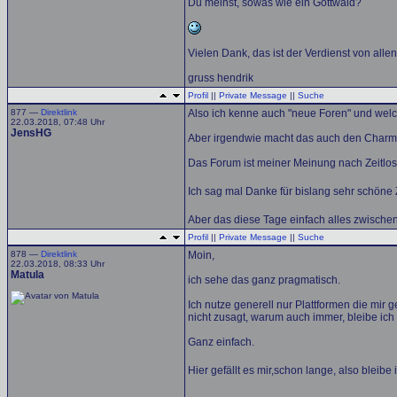
Du meinst, sowas wie ein Gottwald?
Vielen Dank, das ist der Verdienst von alle
gruss hendrik
Profil
||
Private Message
||
Suche
877 —
Direktlink
Also ich kenne auch "neue Foren" und welch
22.03.2018, 07:48 Uhr
JensHG
Aber irgendwie macht das auch den Charm au
Das Forum ist meiner Meinung nach Zeitlos g
Ich sag mal Danke für bislang sehr schöne 
Aber das diese Tage einfach alles zwischen 6
Profil
||
Private Message
||
Suche
878 —
Direktlink
Moin,
22.03.2018, 08:33 Uhr
Matula
ich sehe das ganz pragmatisch.
Ich nutze generell nur Plattformen die mir g
nicht zusagt, warum auch immer, bleibe ich
Ganz einfach.
Hier gefällt es mir,schon lange, also bleibe 