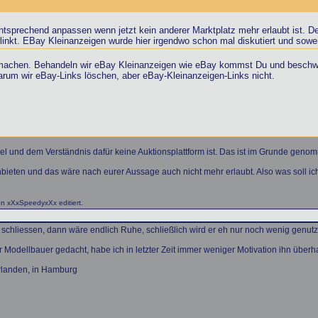
entsprechend anpassen wenn jetzt kein anderer Marktplatz mehr erlaubt ist. 
rlinkt. EBay Kleinanzeigen wurde hier irgendwo schon mal diskutiert und sow
ch machen. Behandeln wir eBay Kleinanzeigen wie eBay kommst Du und beschw
arum wir eBay-Links löschen, aber eBay-Kleinanzeigen-Links nicht.
 und dem Verständnis dafür keine Auktionsplattform ist. Das ist im Grunde genom
nbieten und das wäre nach eurer Aussage auch nicht mehr erlaubt. Also was soll ic
n xXxSpeedyxXx editiert.
h schliessen, dann wäre endlich Ruhe, schließlich wird er eh nur noch wenig genutz
 Modellbauer gedacht, habe ich in letzter Zeit immer weniger Motivation ihn überha
rlanden, in Hamburg