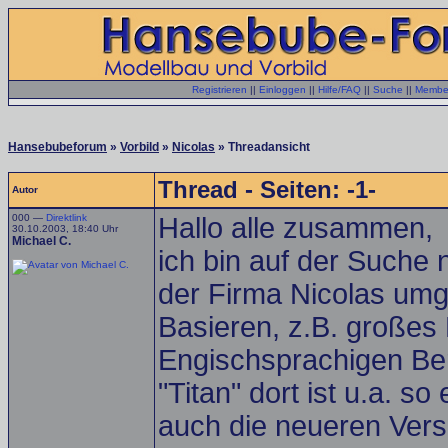
Registrieren
||
Einloggen
||
Hilfe/FAQ
||
Suche
||
Member
Hansebubeforum
»
Vorbild
»
Nicolas
» Threadansicht
Thread - Seiten: -1-
Autor
000 —
Direktlink
Hallo alle zusammen,
30.10.2003, 18:40 Uhr
Michael C.
ich bin auf der Suche
der Firma Nicolas umg
Basieren, z.B. großes
Engischsprachigen Ber
"Titan" dort ist u.a. 
auch die neueren Vers