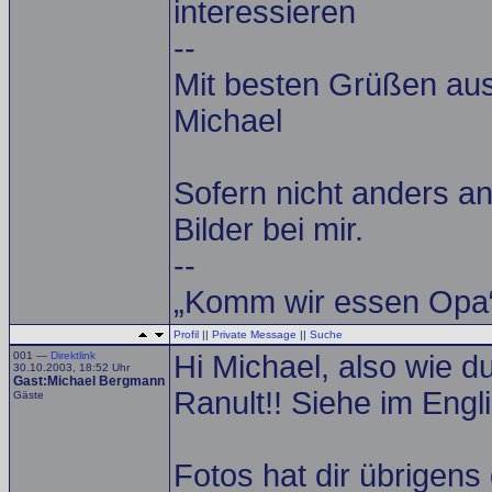
interessieren
--
Mit besten Grüßen a
Michael
Sofern nicht anders an
Bilder bei mir.
--
„Komm wir essen Opa“
Profil
||
Private Message
||
Suche
001 —
Direktlink
Hi Michael, also wie d
30.10.2003, 18:52 Uhr
Gast:Michael Bergmann
Ranult!! Siehe im Engl
Gäste
Fotos hat dir übrigens