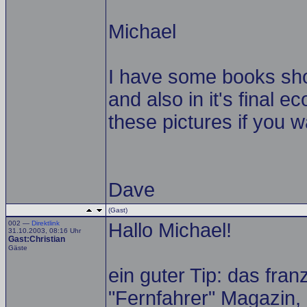
Michael
I have some books sho
and also in it's final e
these pictures if you 
Dave
(Gast)
002 —
Direktlink
Hallo Michael!
31.10.2003, 08:16 Uhr
Gast:Christian
Gäste
ein guter Tip: das fr
"Fernfahrer" Magazin,