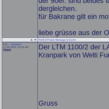
der 90er. sind beides 
dergleichen.
für Bakrane gilt ein mot
liebe grüsse aus der 
Profil
||
Private Message
||
Suche
019 —
Direktlink
Der LTM 1100/2 der LA
17.04.2010, 13:14 Uhr
TENO
Kranpark von Welti Fur
Gruss