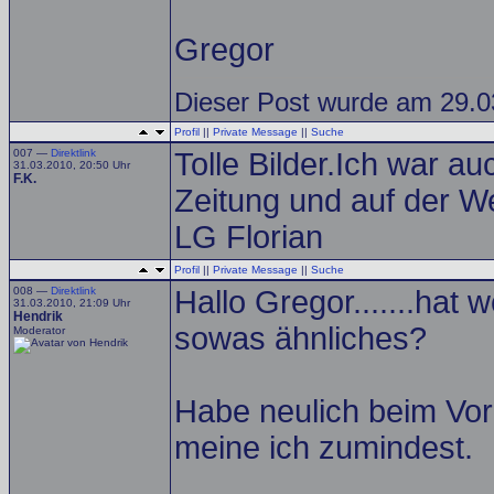
Gregor
Dieser Post wurde am 29.0
Profil
||
Private Message
||
Suche
007 —
Direktlink
Tolle Bilder.Ich war au
31.03.2010, 20:50 Uhr
F.K.
Zeitung und auf der We
LG Florian
Profil
||
Private Message
||
Suche
008 —
Direktlink
Hallo Gregor.......hat
31.03.2010, 21:09 Uhr
Hendrik
sowas ähnliches?
Moderator
Habe neulich beim Vor
meine ich zumindest.