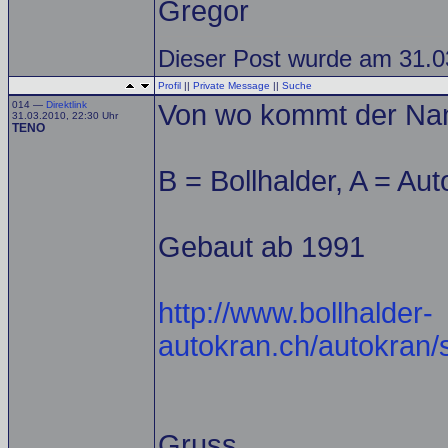
Gregor
Dieser Post wurde am 31.0
Profil
||
Private Message
||
Suche
014 —
Direktlink
Von wo kommt der N
31.03.2010, 22:30 Uhr
TENO
B = Bollhalder, A = Au
Gebaut ab 1991
http://www.bollhalder-
autokran.ch/autokran/s
Gruss