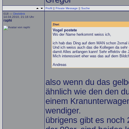
Profil
||
Private Message
||
Suche
018 —
Direktlink
14.04.2010, 21:16 Uhr
raphi
Zitat:
Vogel postete
Wo der Name herkommt weiss ich,
ich hab das Ding auf dem MAN schon 2xmal i
Und ich weiss auch das die Kollegen da seh
damit Alles anfangen kann! Sehr effektiv die 
Mich interessiert eher was das auf dem Bildch
Andreas
also wenn du das gelbe
ähnlich wie den den du
einem Kranunterwagen...
wendiger.
übrigens gibt es noch 