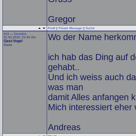
Gregor
Profil
||
Private Message
||
Suche
015 —
Direktlink
Wo der Name herkommt
31.03.2010, 22:34 Uhr
Gast:Vogel
Gäste
ich hab das Ding auf
gehabt..
Und ich weiss auch da
was man
damit Alles anfangen k
Mich interessiert eher
Andreas