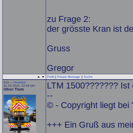
zu Frage 2:
der grösste Kran ist d
Gruss
Gregor
Profil
||
Private Message
||
Suche
010 —
Direktlink
LTM 1500??????? Ist d
31.03.2010, 22:09 Uhr
Oliver Thum
--
© - Copyright liegt bei
+++ Ein Gruß aus me