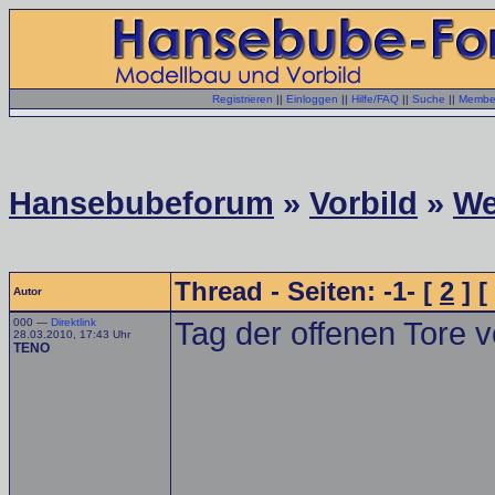
Registrieren
||
Einloggen
||
Hilfe/FAQ
||
Suche
||
Member
Hansebubeforum
»
Vorbild
»
We
Thread - Seiten: -1- [
2
] [
Autor
000 —
Direktlink
Tag der offenen Tore 
28.03.2010, 17:43 Uhr
TENO