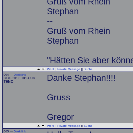
Gruß vom Rhein
Stephan
--
Gruß vom Rhein
Stephan
"Hätten Sie aber könne
Profil
||
Private Message
||
Suche
004 —
Direktlink
Danke Stephan!!!!
28.03.2010, 18:34 Uhr
TENO
Gruss
Gregor
Profil
||
Private Message
||
Suche
005 —
Direktlink