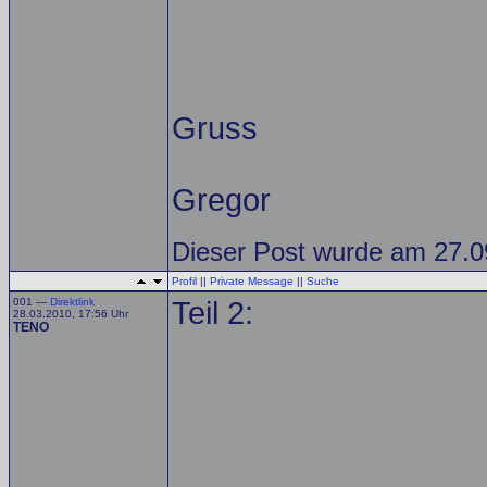
Gruss
Gregor
Dieser Post wurde am 27.09
Profil
||
Private Message
||
Suche
001 —
Direktlink
Teil 2:
28.03.2010, 17:56 Uhr
TENO