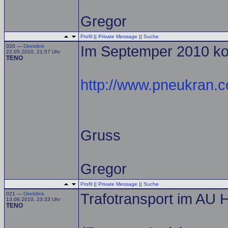
Gregor
Profil
||
Private Message
||
Suche
020 —
Direktlink
Im Septemper 2010 k
22.05.2010, 21:57 Uhr
TENO
http://www.pneukran.
Gruss
Gregor
Profil
||
Private Message
||
Suche
021 —
Direktlink
Trafotransport im AU 
13.06.2010, 23:33 Uhr
TENO