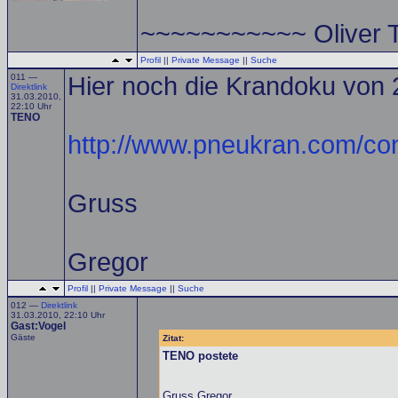
~~~~~~~~~~~ Oliver
Profil
||
Private Message
||
Suche
011 —
Hier noch die Krandoku von 
Direktlink
31.03.2010,
22:10 Uhr
TENO
http://www.pneukran.com/co
Gruss
Gregor
Profil
||
Private Message
||
Suche
012 —
Direktlink
31.03.2010, 22:10 Uhr
Gast:Vogel
Gäste
Zitat:
TENO postete
Gruss Gregor