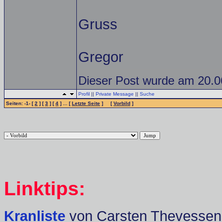
Gruss
Gregor
Dieser Post wurde am 20.0
Profil
||
Private Message
||
Suche
Seiten: -1- [
2
] [
3
] [
4
] ... [
Letzte Seite
] [
Vorbild
]
Linktips:
Kranliste
von Carsten Thevessen