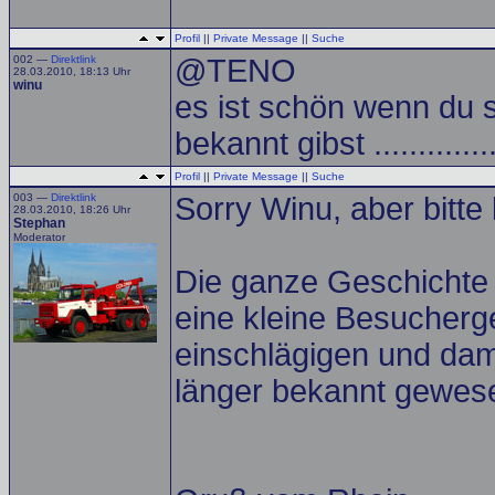
Profil
||
Private Message
||
Suche
002 —
Direktlink
@TENO
28.03.2010, 18:13 Uhr
winu
es ist schön wenn du s
bekannt gibst ............
Profil
||
Private Message
||
Suche
003 —
Direktlink
Sorry Winu, aber bitt
28.03.2010, 18:26 Uhr
Stephan
Moderator
Die ganze Geschichte s
eine kleine Besucherge
einschlägigen und dami
länger bekannt gewese