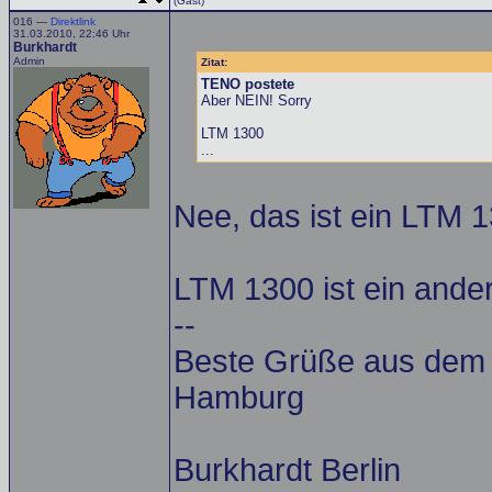
(Gast)
016 —
Direktlink
31.03.2010, 22:46 Uhr
Burkhardt
Admin
Zitat:
TENO postete
Aber NEIN! Sorry
LTM 1300
...
Nee, das ist ein LTM 
LTM 1300 ist ein ande
--
Beste Grüße aus dem A
Hamburg
Burkhardt Berlin