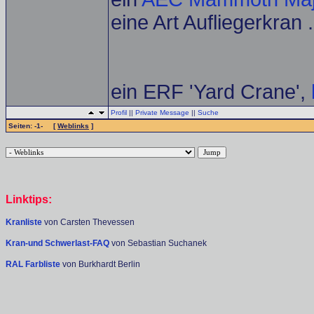
eine Art Aufliegerkran .
ein ERF 'Yard Crane',
Profil
||
Private Message
||
Suche
Seiten: -1- [
Weblinks
]
Linktips:
Kranliste
von Carsten Thevessen
Kran-und Schwerlast-FAQ
von Sebastian Suchanek
RAL Farbliste
von Burkhardt Berlin