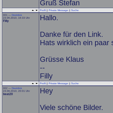
Gruß Stefan
Profil
||
Private Message
||
Suche
001 —
Direktlink
Hallo.
23.06.2010, 16:33 Uhr
Filly
Danke für den Link.
Hats wirklich ein paar
Grüsse Klaus
--
Filly
Profil
||
Private Message
||
Suche
002 —
Direktlink
Hey
23.06.2010, 20:01 Uhr
beat20
Viele schöne Bilder.