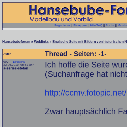
Registrieren
||
Einloggen
||
Hilfe/FAQ
||
Suche
||
Member
Hansebubeforum
»
Weblinks
»
Englische Seite mit Bildern von historischen 
Thread - Seiten: -1-
Autor
000 —
Direktlink
Ich hoffe die Seite wu
23.06.2010, 08:41 Uhr
a-series-stefan
(Suchanfrage hat nicht
http://ccmv.fotopic.net/
Zwar hauptsächlich Fa