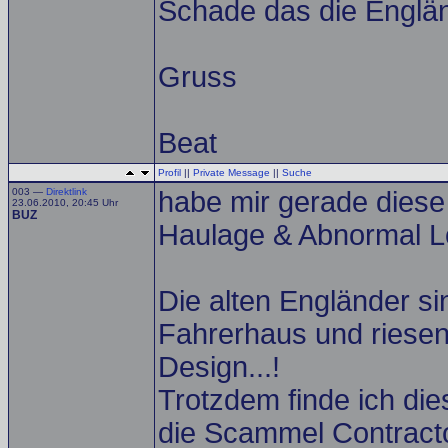
Schade das die Englän
Gruss
Beat
Profil
||
Private Message
||
Suche
003 —
Direktlink
habe mir gerade diese
23.06.2010, 20:45 Uhr
BUZ
Haulage & Abnormal Lo
Die alten Engländer s
Fahrerhaus und riesen
Design...!
Trotzdem finde ich di
die Scammel Contracto