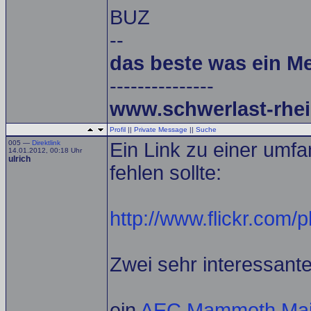
BUZ
--
das beste was ein M
---------------
www.schwerlast-rhei
Profil
||
Private Message
||
Suche
005 —
Direktlink
Ein Link zu einer umf
14.01.2012, 00:18 Uhr
ulrich
fehlen sollte:
http://www.flickr.com
Zwei sehr interessant
ein
AEC Mammoth Majo