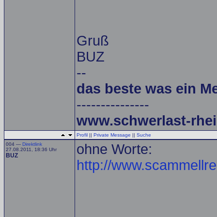
Gruß
BUZ
--
das beste was ein M
---------------
www.schwerlast-rhei
Profil
||
Private Message
||
Suche
004 —
Direktlink
ohne Worte:
27.08.2011, 18:36 Uhr
BUZ
http://www.scammellre