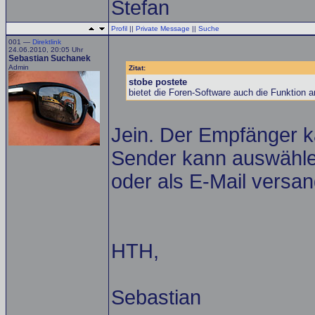
Stefan
Profil
||
Private Message
||
Suche
001 —
Direktlink
24.06.2010, 20:05 Uhr
Sebastian Suchanek
Admin
Zitat:
stobe postete
bietet die Foren-Software auch die Funktion 
Jein. Der Empfänger k
Sender kann auswähle
oder als E-Mail versan
HTH,
Sebastian