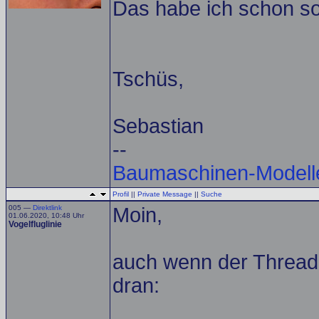
Das habe ich schon so
Tschüs,
Sebastian
--
Baumaschinen-Modell
Profil
||
Private Message
||
Suche
005 —
Direktlink
Moin,
01.06.2020, 10:48 Uhr
Vogelfluglinie
auch wenn der Thread s
dran: