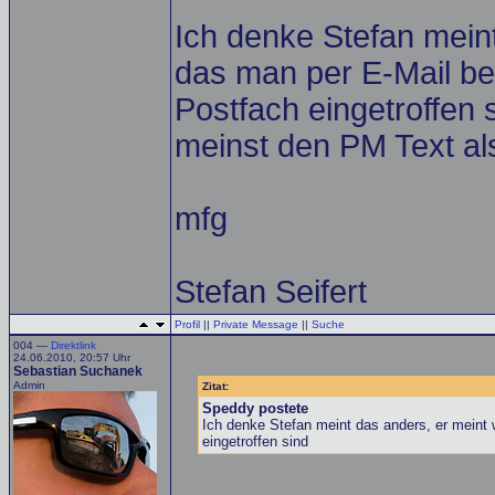
Ich denke Stefan mein
das man per E-Mail be
Postfach eingetroffen 
meinst den PM Text al
mfg
Stefan Seifert
Profil
||
Private Message
||
Suche
004 —
Direktlink
24.06.2010, 20:57 Uhr
Sebastian Suchanek
Admin
Zitat:
Speddy postete
Ich denke Stefan meint das anders, er meint 
eingetroffen sind