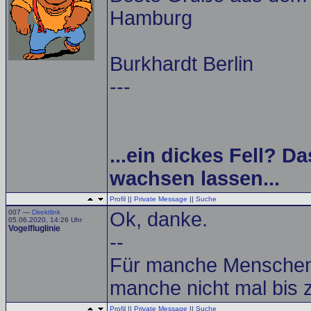
Hamburg
Burkhardt Berlin
---
...ein dickes Fell? Da
wachsen lassen...
Profil
||
Private Message
||
Suche
007 —
Direktlink
Ok, danke.
05.06.2020, 14:26 Uhr
Vogelfluglinie
--
Für manche Menschen g
manche nicht mal bis z
Profil
||
Private Message
||
Suche