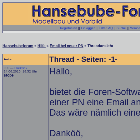
Registrieren
||
Einloggen
||
Hilfe/FAQ
||
Suche
||
Member
Hansebubeforum
»
Hilfe
»
Email bei neuer PN
» Threadansicht
Thread - Seiten: -1-
Autor
000 —
Direktlink
Hallo,
24.06.2010, 19:52 Uhr
stobe
bietet die Foren-Softw
einer PN eine Email a
Das wäre nämlich eine
Danköö,