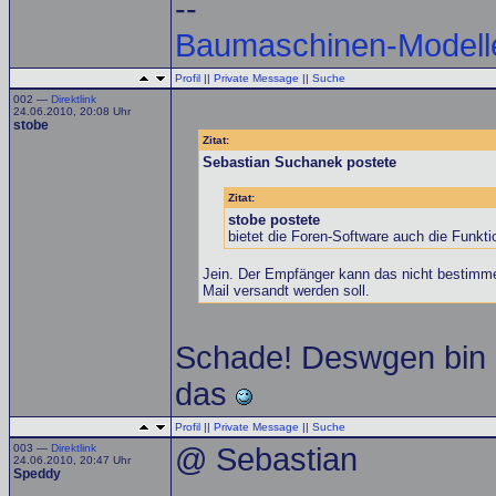
--
Baumaschinen-Modell
Profil
||
Private Message
||
Suche
002 —
Direktlink
24.06.2010, 20:08 Uhr
stobe
Zitat:
Sebastian Suchanek postete
Zitat:
stobe postete
bietet die Foren-Software auch die Funkt
Jein. Der Empfänger kann das nicht bestimme
Mail versandt werden soll.
Schade! Deswgen bin i
das
Profil
||
Private Message
||
Suche
003 —
Direktlink
@ Sebastian
24.06.2010, 20:47 Uhr
Speddy