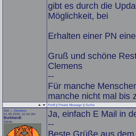
gibt es durch die Upda
Möglichkeit, bei
Erhalten einer PN ein
Gruß und schöne Rest
Clemens
--
Für manche Menschen g
manche nicht mal bis z
Profil
||
Private Message
||
Suche
006 —
Direktlink
Ja, einfach E Mail in d
01.06.2020, 11:44 Uhr
Burkhardt
--
Admin
Beste Grüße aus dem A