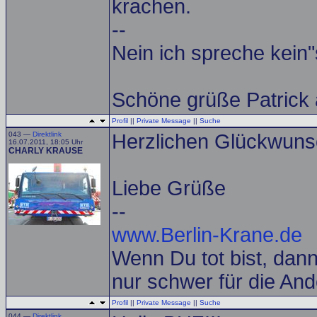
krachen.
--
Nein ich spreche kein"
Schöne grüße Patrick
Profil
||
Private Message
||
Suche
043 —
Direktlink
Herzlichen Glückwuns
16.07.2011, 18:05 Uhr
CHARLY KRAUSE
Liebe Grüße
--
www.Berlin-Krane.de
Wenn Du tot bist, dann 
nur schwer für die And
Profil
||
Private Message
||
Suche
044 —
Direktlink