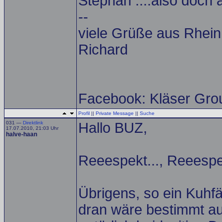
Stephan ....also doch al
--
viele Grüße aus Rhein
Richard
Facebook: Kläser Gro
Profil
||
Private Message
||
Suche
031 —
Direktlink
Hallo BUZ,
17.07.2010, 21:03 Uhr
halve-haan
Reeespekt..., Reeespe
Übrigens, so ein Kuhf
dran wäre bestimmt auc