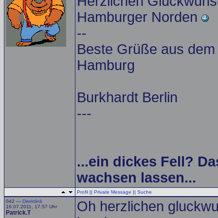
Herzlichen Glückwuns
Hamburger Norden
--
Beste Grüße aus dem A
Hamburg
Burkhardt Berlin
---
...ein dickes Fell? Da
wachsen lassen...
Profil
||
Private Message
||
Suche
042 —
Direktlink
Oh herzlichen gluckwu
16.07.2011, 17:57 Uhr
Patrick.T