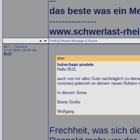
--
das beste was ein M
---------------
www.schwerlast-rhei
Profil
||
Private Message
||
Suche
027 —
Direktlink
17.07.2010, 18:35 Uhr
BUZ
Zitat:
halve-haan postete
Hallo BUZ,
auch von mir alles Gute nachträglich zu dei
sonstwo) jederzeit an deinem neuen Rollator 
In diesem Sinne
Beste Grüße
Wolfgang
Frechheit, was sich die