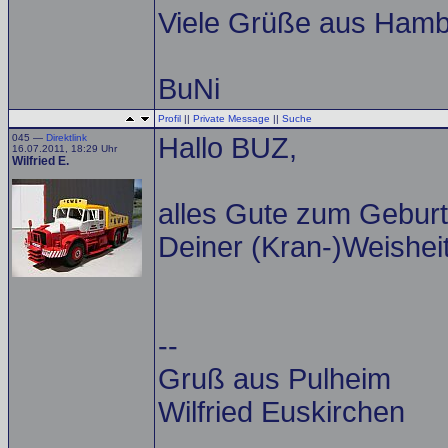
Viele Grüße aus Ham
BuNi
Profil
||
Private Message
||
Suche
045 —
Direktlink
Hallo BUZ,
16.07.2011, 18:29 Uhr
Wilfried E.
alles Gute zum Geburt
Deiner (Kran-)Weisheit
--
Gruß aus Pulheim
Wilfried Euskirchen