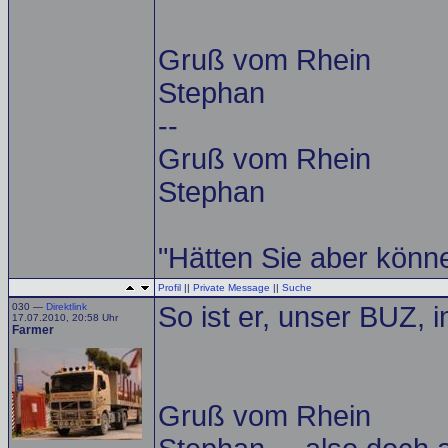
Gruß vom Rhein
Stephan
--
Gruß vom Rhein
Stephan
"Hätten Sie aber könne
Profil
||
Private Message
||
Suche
030 —
Direktlink
So ist er, unser BUZ, i
17.07.2010, 20:58 Uhr
Farmer
Gruß vom Rhein