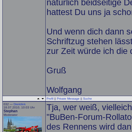
natürlich beidseitige
hattest Du uns ja scho
Und wenn dich dann s
Schriftzug stehen läss
zur Zeit würde ich die 
Gruß
Wolfgang
Profil
||
Private Message
||
Suche
032 —
Direktlink
Tja, wer weiß, vielleic
18.07.2010, 10:03 Uhr
Stephan
"BuBen-Forum-Rollato
Moderator
des Rennens wird dann