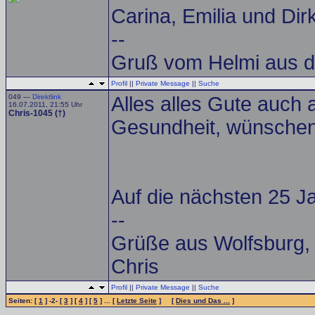
Carina, Emilia und Dir
--
Gruß vom Helmi aus 
Profil
||
Private Message
||
Suche
049 —
Direktlink
Alles alles Gute auch 
16.07.2011, 21:55 Uhr
Chris-1045 (†)
Gesundheit, wünschen d
Auf die nächsten 25 J
--
Grüße aus Wolfsburg,
Chris
Profil
||
Private Message
||
Suche
Seiten: [
1
] -2- [
3
] [
4
] [
5
] ... [
Letzte Seite
] [
Dies und Das ...
]