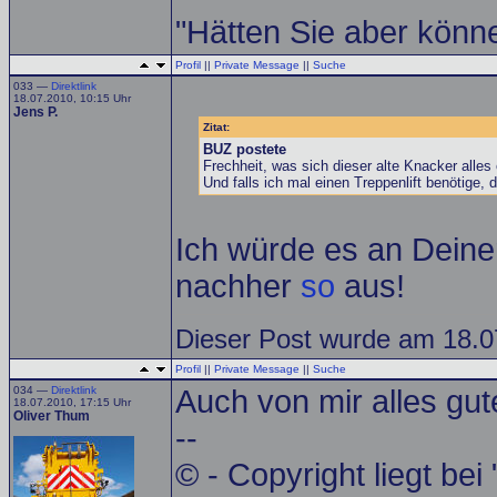
"Hätten Sie aber könne
Profil
||
Private Message
||
Suche
033 —
Direktlink
18.07.2010, 10:15 Uhr
Jens P.
Zitat:
BUZ postete
Frechheit, was sich dieser alte Knacker alles
Und falls ich mal einen Treppenlift benötige,
Ich würde es an Deiner
nachher
so
aus!
Dieser Post wurde am 18.07
Profil
||
Private Message
||
Suche
034 —
Direktlink
Auch von mir alles gu
18.07.2010, 17:15 Uhr
Oliver Thum
--
© - Copyright liegt bei