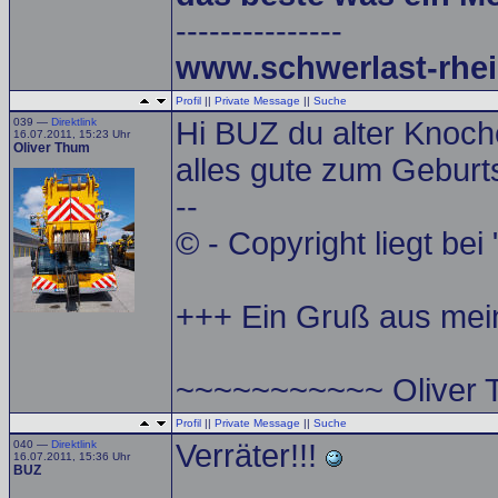
---------------
www.schwerlast-rhei
Profil
||
Private Message
||
Suche
039 —
Direktlink
Hi BUZ du alter Knoch
16.07.2011, 15:23 Uhr
Oliver Thum
alles gute zum Geburt
--
© - Copyright liegt bei
+++ Ein Gruß aus me
~~~~~~~~~~~ Oliver
Profil
||
Private Message
||
Suche
040 —
Direktlink
Verräter!!!
16.07.2011, 15:36 Uhr
BUZ