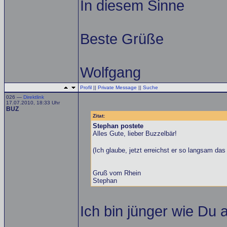
In diesem Sinne
Beste Grüße
Wolfgang
Profil
||
Private Message
||
Suche
026 —
Direktlink
17.07.2010, 18:33 Uhr
BUZ
Zitat:
Stephan postete
Alles Gute, lieber Buzzelbär!
(Ich glaube, jetzt erreichst er so langsam das
Gruß vom Rhein
Stephan
Ich bin jünger wie Du a