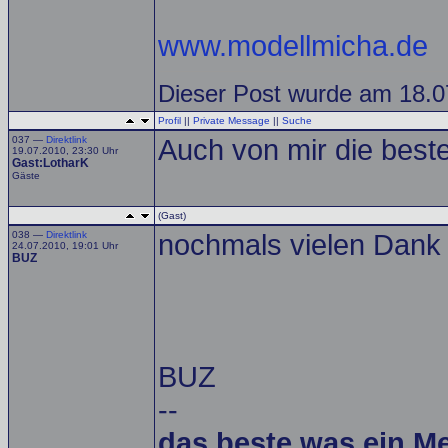
www.modellmicha.de
Dieser Post wurde am 18.07
Profil
||
Private Message
||
Suche
037 —
Direktlink
Auch von mir die best
19.07.2010, 23:30 Uhr
Gast:LotharK
Gäste
(Gast)
038 —
Direktlink
nochmals vielen Dank
24.07.2010, 19:01 Uhr
BUZ
BUZ
--
das beste was ein M