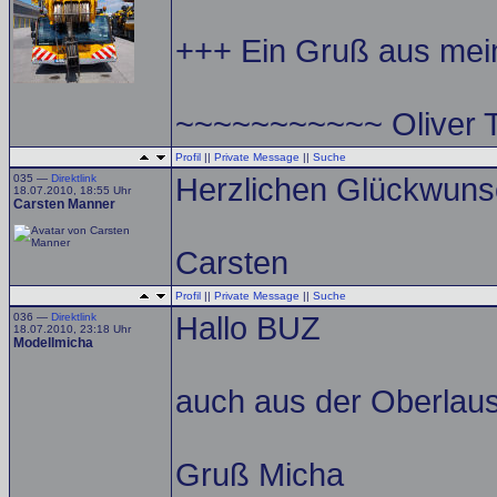
+++ Ein Gruß aus me
~~~~~~~~~~~ Oliver
Profil
||
Private Message
||
Suche
035 —
Direktlink
Herzlichen Glückwunsc
18.07.2010, 18:55 Uhr
Carsten Manner
Carsten
Profil
||
Private Message
||
Suche
036 —
Direktlink
Hallo BUZ
18.07.2010, 23:18 Uhr
Modellmicha
auch aus der Oberlaus
Gruß Micha