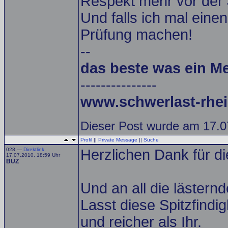
Respekt mehr vor der 
Und falls ich mal einen
Prüfung machen!
--
das beste was ein M
---------------
www.schwerlast-rhei
Dieser Post wurde am 17.0
Profil
||
Private Message
||
Suche
028 —
Direktlink
Herzlichen Dank für d
17.07.2010, 18:59 Uhr
BUZ
Und an all die lästern
Lasst diese Spitzfindi
und reicher als Ihr.