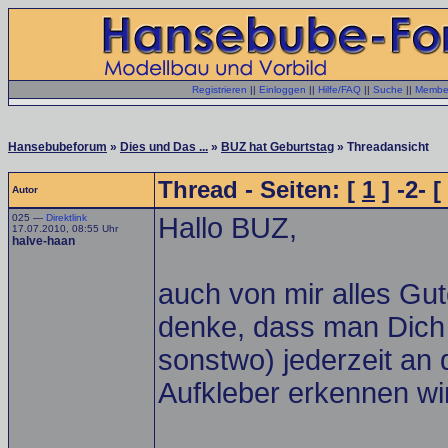
Registrieren
||
Einloggen
||
Hilfe/FAQ
||
Suche
||
Member
Hansebubeforum
»
Dies und Das ...
»
BUZ hat Geburtstag
» Threadansicht
Thread - Seiten: [
1
] -2- [
Autor
025 —
Direktlink
Hallo BUZ,
17.07.2010, 08:55 Uhr
halve-haan
auch von mir alles Gut
denke, dass man Dich 
sonstwo) jederzeit an
Aufkleber erkennen wir