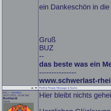
ein Dankeschön in die
Gruß
BUZ
--
das beste was ein M
---------------
www.schwerlast-rhei
Profil
||
Private Message
||
Suche
041 —
Direktlink
Hier bleibt nichts geh
16.07.2011, 15:49 Uhr
Burkhardt
Admin