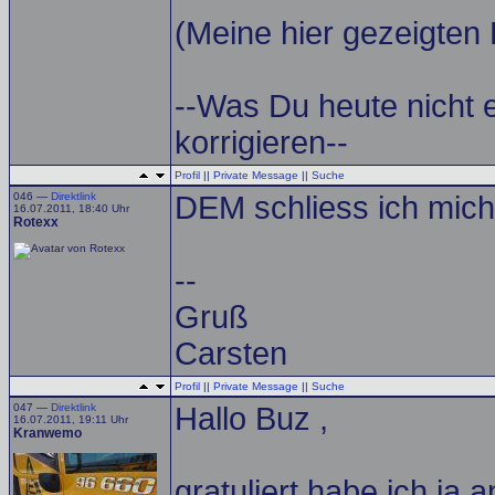
(Meine hier gezeigten 
--Was Du heute nicht 
korrigieren--
Profil
||
Private Message
||
Suche
046 —
Direktlink
DEM schliess ich mich 
16.07.2011, 18:40 Uhr
Rotexx
--
Gruß
Carsten
Profil
||
Private Message
||
Suche
047 —
Direktlink
Hallo Buz ,
16.07.2011, 19:11 Uhr
Kranwemo
gratuliert habe ich ja 