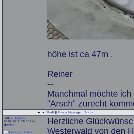
höhe ist ca 47m .
Reiner
--
Manchmal möchte ich e
"Arsch" zurecht komme
Profil
||
Private Message
||
Suche
048 —
Direktlink
Herzliche Glückwüns
16.07.2011, 20:40 Uhr
Helmi
Westerwald von den H