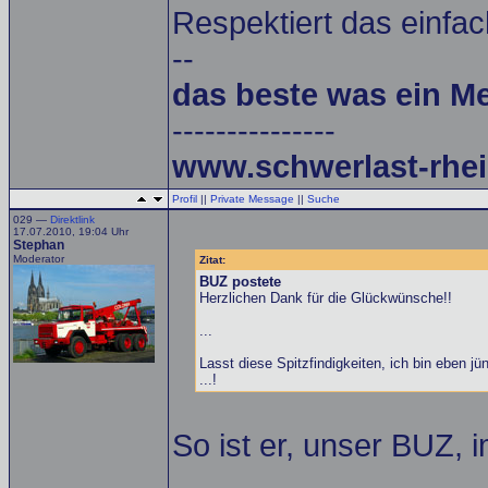
Respektiert das einfac
--
das beste was ein M
---------------
www.schwerlast-rhei
Profil
||
Private Message
||
Suche
029 —
Direktlink
17.07.2010, 19:04 Uhr
Stephan
Moderator
Zitat:
BUZ postete
Herzlichen Dank für die Glückwünsche!!
...
Lasst diese Spitzfindigkeiten, ich bin eben jün
...!
So ist er, unser BUZ, i