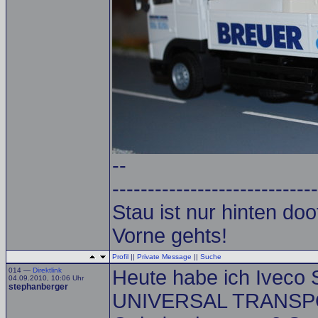
--
-----------------------------
Stau ist nur hinten doof.
Vorne gehts!
Profil
||
Private Message
||
Suche
014 —
Direktlink
Heute habe ich Iveco
04.09.2010, 10:06 Uhr
stephanberger
UNIVERSAL TRANSPO