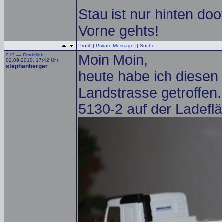
Stau ist nur hinten doof.
Vorne gehts!
Profil
||
Private Message
||
Suche
013 —
Direktlink
Moin Moin,
02.09.2010, 17:42 Uhr
stephanberger
heute habe ich diesen 
Landstrasse getroffe
5130-2 auf der Ladefl