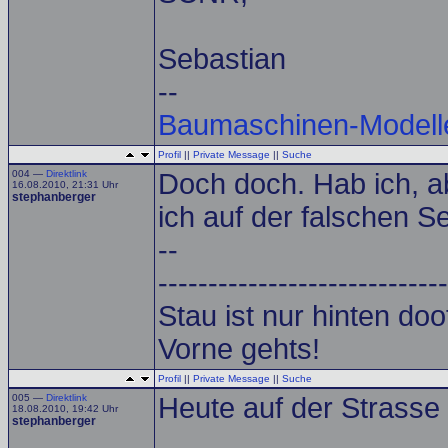
Sebastian
--
Baumaschinen-Modell
Profil
||
Private Message
||
Suche
004 —
Direktlink
Doch doch. Hab ich, a
16.08.2010, 21:31 Uhr
stephanberger
ich auf der falschen Sei
--
-----------------------------
Stau ist nur hinten doof.
Vorne gehts!
Profil
||
Private Message
||
Suche
005 —
Direktlink
Heute auf der Strasse 
18.08.2010, 19:42 Uhr
stephanberger