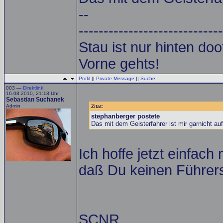
--
-----------------------------
Stau ist nur hinten doof.
Vorne gehts!
Profil
||
Private Message
||
Suche
003 —
Direktlink
16.08.2010, 21:18 Uhr
Sebastian Suchanek
Admin
Zitat:
stephanberger postete
Das mit dem Geisterfahrer ist mir garnicht auf
Ich hoffe jetzt einfach
daß Du keinen Führer
SCNR,