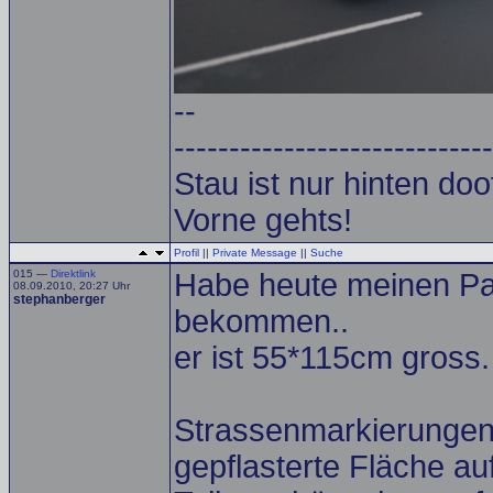
--
-----------------------------
Stau ist nur hinten doof.
Vorne gehts!
Profil
||
Private Message
||
Suche
015 —
Direktlink
Habe heute meinen Par
08.09.2010, 20:27 Uhr
stephanberger
bekommen..
er ist 55*115cm gross.
Strassenmarkierungen, 
gepflasterte Fläche a