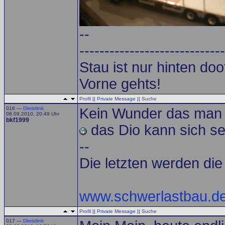
--
-----------------------------
Stau ist nur hinten doof.
Vorne gehts!
Profil
||
Private Message
||
Suche
016 —
Direktlink
Kein Wunder das man 
08.09.2010, 20:49 Uhr
bkf1999
das Dio kann sich se
--
Die letzten werden die
www.schwerlastbau.de.
Profil
||
Private Message
||
Suche
017 —
Direktlink