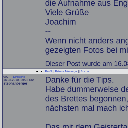
die Aufnahme aus En
Viele Grüße
Joachim
--
Wenn nicht anders ang
gezeigten Fotos bei mi
Dieser Post wurde am 16.08
Profil
||
Private Message
||
Suche
002 —
Direktlink
Danke für die Tips.
16.08.2010, 20:28 Uhr
stephanberger
Habe dummerweise den 
des Brettes begonnen,
nächsten mal mach ich
Das mit dem Geisterfahr