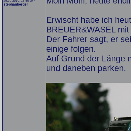
Moin Moin, heute endli
20.09.2010, 16:56 Uhr
stephanberger
Erwischt habe ich heu
BREUER&WASEL mit e
Der Fahrer sagt, er se
einige folgen.
Auf Grund der Länge 
und daneben parken.