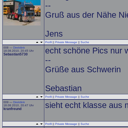
--
Gruß aus der Nähe N
Jens
Profil
||
Private Message
||
Suche
008 —
Direktlink
echt schöne Pics nur w
18.08.2010, 20:45 Uhr
Sebastian5730
--
Grüße aus Schwerin
Sebastian
Profil
||
Private Message
||
Suche
009 —
Direktlink
sieht echt klasse aus 
18.08.2010, 20:47 Uhr
kranfreund
Profil
||
Private Message
||
Suche