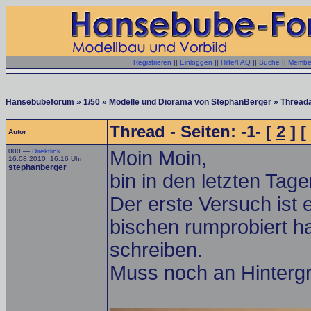
Registrieren
||
Einloggen
||
Hilfe/FAQ
||
Suche
||
Member
Hansebubeforum
»
1/50
»
Modelle und Diorama von StephanBerger
» Threada
Thread - Seiten: -1- [
2
] [
Autor
000 —
Direktlink
Moin Moin,
16.08.2010, 16:16 Uhr
stephanberger
bin in den letzten Ta
Der erste Versuch ist 
bischen rumprobiert h
schreiben.
Muss noch an Hintergr