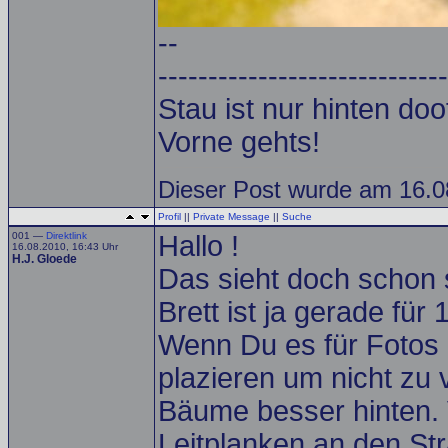
--
-----------------------------
Stau ist nur hinten doof.
Vorne gehts!
Dieser Post wurde am 16.08
Profil
||
Private Message
||
Suche
001 —
Direktlink
Hallo !
16.08.2010, 16:43 Uhr
H.J. Gloede
Das sieht doch schon s
Brett ist ja gerade fü
Wenn Du es für Fotos nu
plazieren um nicht zu
Bäume besser hinten. 
Leitplanken an den St