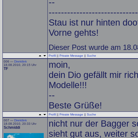
--
-----------------------------
Stau ist nur hinten doof.
Vorne gehts!
Dieser Post wurde am 18.08
Profil
||
Private Message
||
Suche
006 —
Direktlink
moin,
18.08.2010, 20:15 Uhr
TF
dein Dio gefällt mir rich
Modelle!!!
--
Beste Grüße!
Profil
||
Private Message
||
Suche
007 —
Direktlink
nicht nur der Bagger sc
18.08.2010, 20:33 Uhr
Schmiddi
sieht gut aus, weiter so