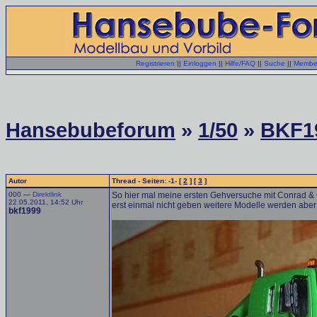
Registrieren
||
Einloggen
||
Hilfe/FAQ
||
Suche
||
Member
Hansebubeforum
»
1/50
»
BKF1
Autor
Thread - Seiten: -1- [
2
] [
3
]
000 —
Direktlink
So hier mal meine ersten Gehversuche mit Conrad & 
22.05.2011, 14:52 Uhr
erst einmal nicht geben weitere Modelle werden aber 
bkf1999