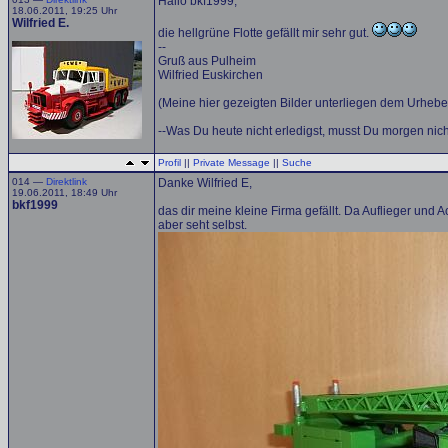
Hallo bkf1999,
18.06.2011, 19:25 Uhr
Wilfried E.
die hellgrüne Flotte gefällt mir sehr gut.
--
Gruß aus Pulheim
Wilfried Euskirchen
(Meine hier gezeigten Bilder unterliegen dem Urhebe
--Was Du heute nicht erledigst, musst Du morgen nicht
Profil
||
Private Message
||
Suche
014 —
Direktlink
Danke Wilfried E,
19.06.2011, 18:49 Uhr
bkf1999
das dir meine kleine Firma gefällt. Da Auflieger und 
aber seht selbst.