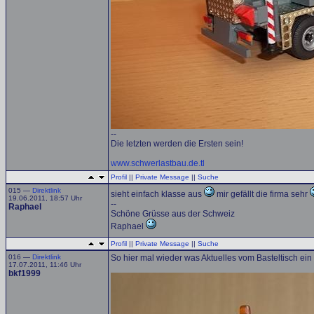
--
Die letzten werden die Ersten sein!
www.schwerlastbau.de.tl
Profil
||
Private Message
||
Suche
015 —
Direktlink
sieht einfach klasse aus
mir gefällt die firma sehr
19.06.2011, 18:57 Uhr
--
Raphael
Schöne Grüsse aus der Schweiz
Raphael
Profil
||
Private Message
||
Suche
016 —
Direktlink
So hier mal wieder was Aktuelles vom Basteltisch ei
17.07.2011, 11:46 Uhr
bkf1999