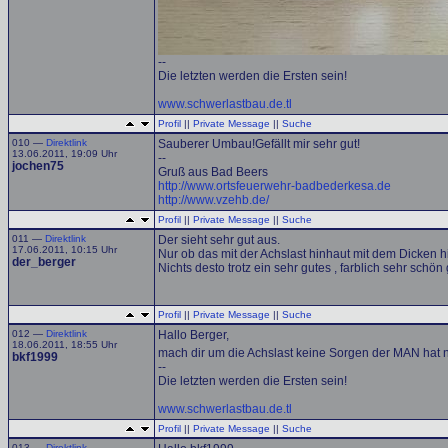
--
Die letzten werden die Ersten sein!
www.schwerlastbau.de.tl
Profil
||
Private Message
||
Suche
010 —
Direktlink
Sauberer Umbau!Gefällt mir sehr gut!
13.06.2011, 19:09 Uhr
--
jochen75
Gruß aus Bad Beers
http://www.ortsfeuerwehr-badbederkesa.de
http://www.vzehb.de/
Profil
||
Private Message
||
Suche
011 —
Direktlink
Der sieht sehr gut aus.
17.06.2011, 10:15 Uhr
Nur ob das mit der Achslast hinhaut mit dem Dicken h
der_berger
Nichts desto trotz ein sehr gutes , farblich sehr schön 
Profil
||
Private Message
||
Suche
012 —
Direktlink
Hallo Berger,
18.06.2011, 18:55 Uhr
mach dir um die Achslast keine Sorgen der MAN hat 
bkf1999
--
Die letzten werden die Ersten sein!
www.schwerlastbau.de.tl
Profil
||
Private Message
||
Suche
013 —
Direktlink