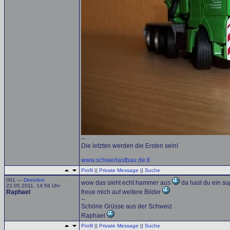
--
Die letzten werden die Ersten sein!
www.schwerlastbau.de.tl
Profil
||
Private Message
||
Suche
001 —
Direktlink
wow das sieht echt hammer aus
da hast du ein su
22.05.2011, 14:56 Uhr
Raphael
freue mich auf weitere Bilder
--
Schöne Grüsse aus der Schweiz
Raphael
Profil
||
Private Message
||
Suche