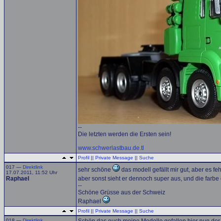
--
Die letzten werden die Ersten sein!
www.schwerlastbau.de.tl
Profil
||
Private Message
||
Suche
017 —
Direktlink
sehr schöne
das modell gefällt mir gut, aber es feh
17.07.2011, 11:52 Uhr
Raphael
aber sonst sieht er dennoch super aus, und die farbe g
--
Schöne Grüsse aus der Schweiz
Raphael
Profil
||
Private Message
||
Suche
018 —
Direktlink