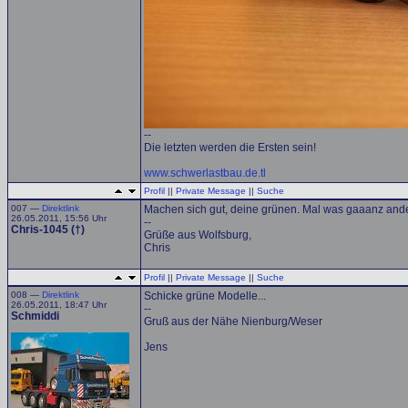
--
Die letzten werden die Ersten sein!
www.schwerlastbau.de.tl
Profil
||
Private Message
||
Suche
007 —
Direktlink
Machen sich gut, deine grünen. Mal was gaaanz and
26.05.2011, 15:56 Uhr
--
Chris-1045 (†)
Grüße aus Wolfsburg,
Chris
Profil
||
Private Message
||
Suche
008 —
Direktlink
Schicke grüne Modelle...
26.05.2011, 18:47 Uhr
--
Schmiddi
Gruß aus der Nähe Nienburg/Weser
Jens