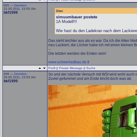
005 —
Direktlink
22.05.2011, 15:55 Uhr
Zitat:
bkf1999
simuumbauer postete
1A Modell!!!
Wie hast du den Ladekran nach dem Lackie
Das sieht leichter aus als es war. Da ich die Alten N
neu Lackiert, die Löcher habe ich mit einen kleinen B
--
Die letzten werden die Ersten sein!
www.schwerlastbau.de.tl
Profil
||
Private Message
||
Suche
006 —
Direktlink
So und der nächste Versuch mit WSI wird wohl auch de
26.05.2011, 15:53 Uhr
Zuviel gefummel und am Ende bricht doch was ab.
bkf1999