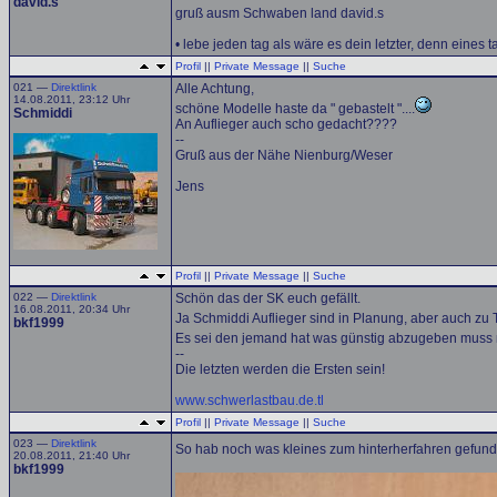
david.s
gruß ausm Schwaben land david.s
• lebe jeden tag als wäre es dein letzter, denn eines t
Profil
||
Private Message
||
Suche
021 —
Direktlink
Alle Achtung,
14.08.2011, 23:12 Uhr
schöne Modelle haste da " gebastelt "....
Schmiddi
An Auflieger auch scho gedacht????
--
Gruß aus der Nähe Nienburg/Weser
Jens
Profil
||
Private Message
||
Suche
022 —
Direktlink
Schön das der SK euch gefällt.
16.08.2011, 20:34 Uhr
Ja Schmiddi Auflieger sind in Planung, aber auch zu 
bkf1999
Es sei den jemand hat was günstig abzugeben muss ni
--
Die letzten werden die Ersten sein!
www.schwerlastbau.de.tl
Profil
||
Private Message
||
Suche
023 —
Direktlink
So hab noch was kleines zum hinterherfahren gefun
20.08.2011, 21:40 Uhr
bkf1999