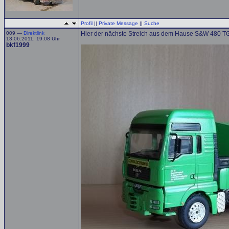
Profil
||
Private Message
||
Suche
009 —
Direktlink
Hier der nächste Streich aus dem Hause S&W 480 TG
13.06.2011, 19:08 Uhr
bkf1999