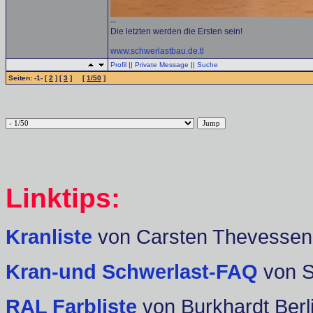
--
Die letzten werden die Ersten sein!
www.schwerlastbau.de.tl
Profil
||
Private Message
||
Suche
Seiten: -1- [
2
] [
3
] [
1/50
]
Linktips:
Kranliste
von Carsten Thevessen
Kran-und Schwerlast-FAQ
von 
RAL Farbliste
von Burkhardt Berl