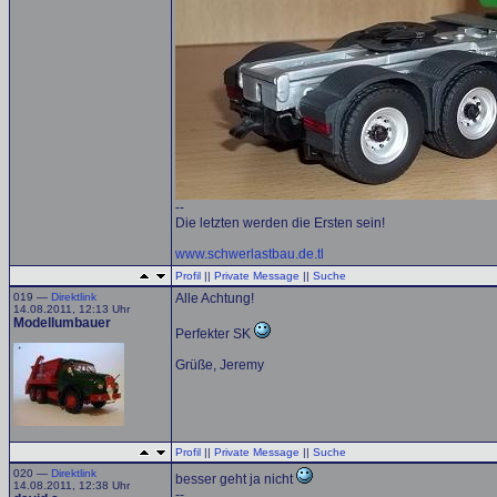
--
Die letzten werden die Ersten sein!
www.schwerlastbau.de.tl
Profil
||
Private Message
||
Suche
019 —
Direktlink
Alle Achtung!
14.08.2011, 12:13 Uhr
Modellumbauer
Perfekter SK
Grüße, Jeremy
Profil
||
Private Message
||
Suche
020 —
Direktlink
besser geht ja nicht
14.08.2011, 12:38 Uhr
--