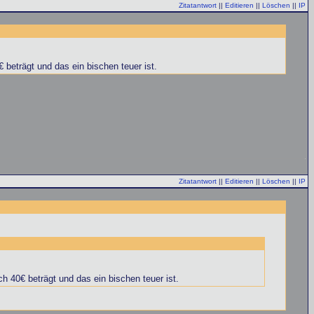
Zitatantwort
||
Editieren
||
Löschen
||
IP
 beträgt und das ein bischen teuer ist.
Zitatantwort
||
Editieren
||
Löschen
||
IP
h 40€ beträgt und das ein bischen teuer ist.