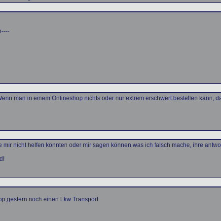
----
enn man in einem Onlineshop nichts oder nur extrem erschwert bestellen kann, dann
ie mir nicht helfen könnten oder mir sagen können was ich falsch mache, ihre ant
d!
op,gestern noch einen Lkw Transport