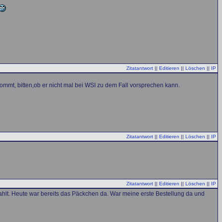
Zitatantwort
||
Editieren
||
Löschen
||
IP
ommt, bitten,ob er nicht mal bei WSI zu dem Fall vorsprechen kann.
Zitatantwort
||
Editieren
||
Löschen
||
IP
Zitatantwort
||
Editieren
||
Löschen
||
IP
ahlt. Heute war bereits das Päckchen da. War meine erste Bestellung da und