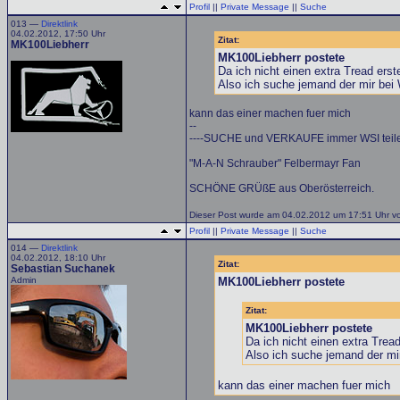
Profil
||
Private Message
||
Suche
013 —
Direktlink
04.02.2012, 17:50 Uhr
Zitat:
MK100Liebherr
MK100Liebherr postete
Da ich nicht einen extra Tread erstel
Also ich suche jemand der mir bei 
kann das einer machen fuer mich
--
----SUCHE und VERKAUFE immer WSI teile
"M-A-N Schrauber" Felbermayr Fan
SCHÖNE GRÜßE aus Oberösterreich.
Dieser Post wurde am 04.02.2012 um 17:51 Uhr vo
Profil
||
Private Message
||
Suche
014 —
Direktlink
04.02.2012, 18:10 Uhr
Zitat:
Sebastian Suchanek
Admin
MK100Liebherr postete
Zitat:
MK100Liebherr postete
Da ich nicht einen extra Tread 
Also ich suche jemand der mir
kann das einer machen fuer mich