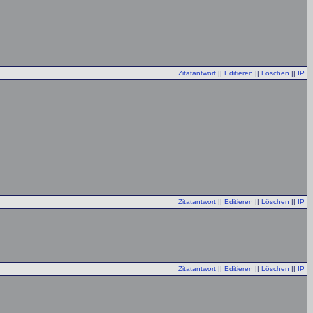
Zitatantwort
||
Editieren
||
Löschen
||
IP
Zitatantwort
||
Editieren
||
Löschen
||
IP
Zitatantwort
||
Editieren
||
Löschen
||
IP