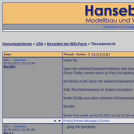
Registrieren
||
Einlog
Hansebubeforum
»
1/50
»
Bestellen bei WSI-Parts
» Threadansicht
Autor
Thread - Seiten: -1- [
2
] [
3
] [
4
]
000 —
Direktlink
Hallo Ihr,
03.02.2012, 21:13 Uhr
Bezi93
kann mir vielleicht jemand erklären wie man
Place Order, werde dann zu Pay Pal weiterge
Ich blicks nicht, kann mir vielleicht ijemand b
Edit: Rechtschreibung im Subject korrigiert
--
Nette Grüße aus dem schönen Schwarzwal
Bezi93
Dieser Post wurde am 04.02.2012 um 18:11 Uhr vo
Profil
||
Private Message
||
Suche
001 —
Direktlink
... ging mir genauso.
03.02.2012, 21:25 Uhr
Rico I.