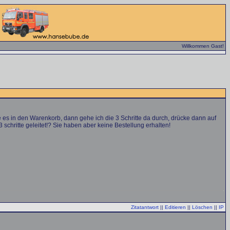
Willkommen Gast!
ge es in den Warenkorb, dann gehe ich die 3 Schritte da durch, drücke dann auf
 schritte geleitet!? Sie haben aber keine Bestellung erhalten!
Zitatantwort
||
Editieren
||
Löschen
||
IP