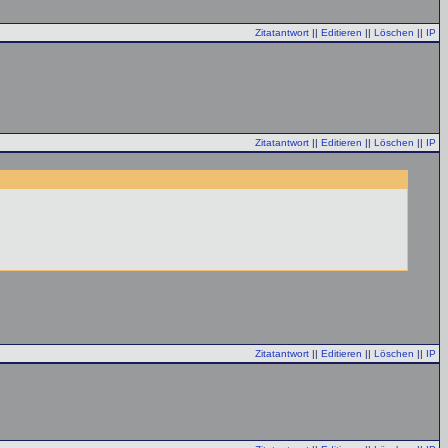
Zitatantwort
||
Editieren
||
Löschen
||
IP
Zitatantwort
||
Editieren
||
Löschen
||
IP
Zitatantwort
||
Editieren
||
Löschen
||
IP