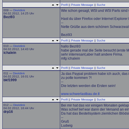
Profil
||
Private Message
||
Suche
009 —
Direktlink
Wie schon gesagt, WSI und WSI Parts sind
04.02.2012, 14:25 Uhr
Bezi93
Hast du über Firefox oder Internet Explorer 
--
Nette Grüße aus dem schönen Schwarzwal
Bezi93
Profil
||
Private Message
||
Suche
010 —
Direktlink
hallo Bezi93
04.02.2012, 14:43 Uhr
habe gerade mal die Seite besucht (erste M
ichalein
sehr interresant,aber halt andere Firma.
mfg ichalein
Profil
||
Private Message
||
Suche
011 —
Direktlink
Ja das Paypal problem habe ich auch, das i
04.02.2012, 16:01 Uhr
zu potte kommen ?!
bkf1999
--
Die letzten werden die Ersten sein!
www.schwerlastbau.de.tl
Profil
||
Private Message
||
Suche
012 —
Direktlink
Bei mir hat das vor einigen Monaten gekla
04.02.2012, 16:44 Uhr
Was schief lief war dann der Versand an ei
drp16
Da hat das Bestellsystem ziemlichen Blödsi
--
Gruß
Ludwig