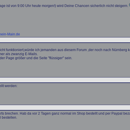
age ist von 9:00 Uhr heute morgen!) wird Deine Chancen sicherlich nicht steigern.
hein-Main.de
nicht funktioniert,würde ich jemanden aus diesem Forum ,der noch nach Nürnberg k
mer als zwanzig E-Mails.
er Page größer und die Seite "flüssiger" sein.
llt werden:
arts brechen. Hab da vor 2 Tagen ganz normal im Shop bestellt und per Paypal bez
 bestellen.