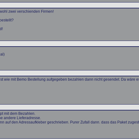
 wohl zwei verschienden Firmen!
bestellt?
d!
al)
st wie mit Bemo Bestellung aufgegeben bezahlen dann nicht gesendet. Da wäre es 
ppt mit dem Bezahlen.
ne andere Lieferadresse.
nn auf den Adressaufkleber geschrieben. Purer Zufall dann. dass das Paket zugest