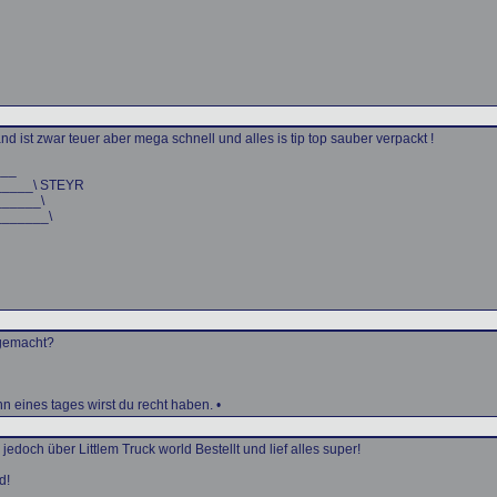
 ist zwar teuer aber mega schnell und alles is tip top sauber verpackt !
___
_____\ STEYR
______\
_______\
 gemacht?
nn eines tages wirst du recht haben. •
e jedoch über Littlem Truck world Bestellt und lief alles super!
d!