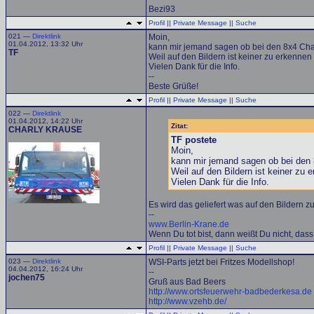
Bezi93
Profil
||
Private Message
||
Suche
021 —
Direktlink
Moin,
01.04.2012, 13:32 Uhr
kann mir jemand sagen ob bei den 8x4 Chas
TF
Weil auf den Bildern ist keiner zu erkennen
Vielen Dank für die Info.
--
Beste Grüße!
Profil
||
Private Message
||
Suche
022 —
Direktlink
01.04.2012, 14:22 Uhr
Zitat:
CHARLY KRAUSE
TF postete
Moin,
kann mir jemand sagen ob bei den 
Weil auf den Bildern ist keiner zu 
Vielen Dank für die Info.
Es wird das geliefert was auf den Bildern zu 
--
www.Berlin-Krane.de
Wenn Du tot bist, dann weißt Du nicht, dass 
Profil
||
Private Message
||
Suche
023 —
Direktlink
WSI-Parts jetzt bei Fritzes Modellshop!
04.04.2012, 16:24 Uhr
--
jochen75
Gruß aus Bad Beers
http://www.ortsfeuerwehr-badbederkesa.de
http://www.vzehb.de/