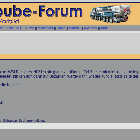
gen
||
Hilfe/FAQ
||
Suche
||
Memberlist
||
Home
||
Statistik
||
Kalender
||
Staff
 bei WSI Parts bestellt? Ich bin glaub zu blöde dafür! Suche mir alles raus und le
leitet, klicken dort dann auf Bezahlen, werde dann wieder auf die letzte seite der 3
itte helfen!
d!
n Sebastian Suchanek editiert.