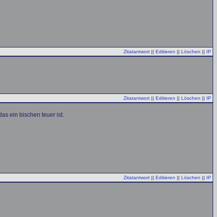
Zitatantwort
||
Editieren
||
Löschen
||
IP
Zitatantwort
||
Editieren
||
Löschen
||
IP
as ein bischen teuer ist.
Zitatantwort
||
Editieren
||
Löschen
||
IP