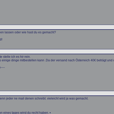
en lassen oder wie hast du es gemacht?
d!
 stelle ich es hir rein.
 einige dinge mitbestellen kann .Da der versand nach Österreich 40€ beträgt und d
----
nn jeder ne mail denen schreibt. vieleicht wird ja was gemacht.
nn eines tages wirst du recht haben. •