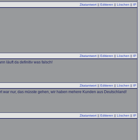
Zitatantwort
||
Editieren
||
Löschen
||
IP
Zitatantwort
||
Editieren
||
Löschen
||
IP
 läuft da definitiv was falsch!
Zitatantwort
||
Editieren
||
Löschen
||
IP
wort war nur, das müsste gehen, wir haben mehere Kunden aus Deutschland!
Zitatantwort
||
Editieren
||
Löschen
||
IP