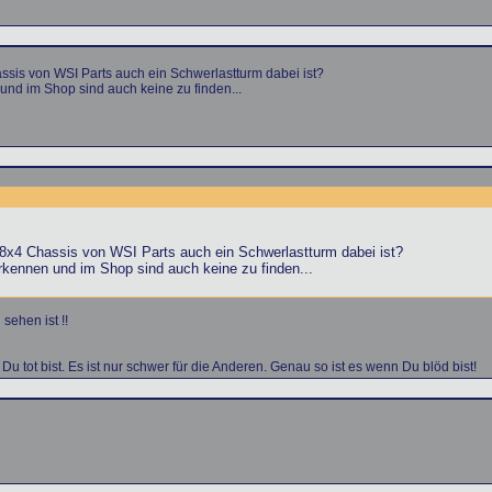
sis von WSI Parts auch ein Schwerlastturm dabei ist?
 und im Shop sind auch keine zu finden...
8x4 Chassis von WSI Parts auch ein Schwerlastturm dabei ist?
erkennen und im Shop sind auch keine zu finden...
sehen ist !!
Du tot bist. Es ist nur schwer für die Anderen. Genau so ist es wenn Du blöd bist!