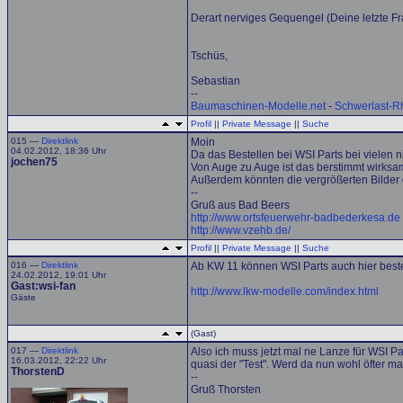
Derart nerviges Gequengel (Deine letzte Fr
Tschüs,
Sebastian
--
Baumaschinen-Modelle.net
-
Schwerlast-R
Profil
||
Private Message
||
Suche
015 —
Direktlink
Moin
04.02.2012, 18:36 Uhr
Da das Bestellen bei WSI Parts bei vielen 
jochen75
Von Auge zu Auge ist das berstimmt wirksa
Außerdem könnten die vergrößerten Bilder d
--
Gruß aus Bad Beers
http://www.ortsfeuerwehr-badbederkesa.de
http://www.vzehb.de/
Profil
||
Private Message
||
Suche
016 —
Direktlink
Ab KW 11 können WSI Parts auch hier beste
24.02.2012, 19:01 Uhr
Gast:wsi-fan
http://www.lkw-modelle.com/index.html
Gäste
(Gast)
017 —
Direktlink
Also ich muss jetzt mal ne Lanze für WSI P
16.03.2012, 22:22 Uhr
quasi der "Test". Werd da nun wohl öfter mal
ThorstenD
--
Gruß Thorsten