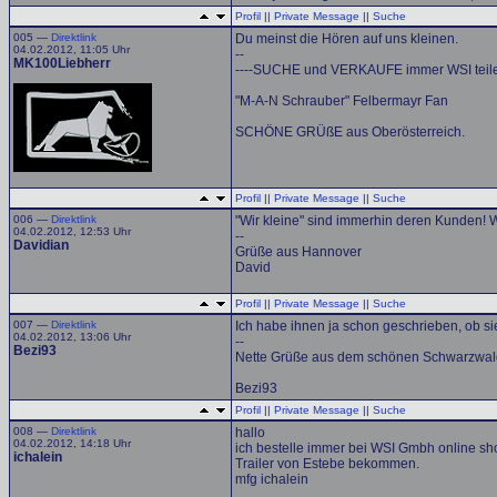
Profil
||
Private Message
||
Suche
005 —
Direktlink
Du meinst die Hören auf uns kleinen.
04.02.2012, 11:05 Uhr
--
MK100Liebherr
----SUCHE und VERKAUFE immer WSI teile
"M-A-N Schrauber" Felbermayr Fan
SCHÖNE GRÜßE aus Oberösterreich.
Profil
||
Private Message
||
Suche
006 —
Direktlink
"Wir kleine" sind immerhin deren Kunden! W
04.02.2012, 12:53 Uhr
--
Davidian
Grüße aus Hannover
David
Profil
||
Private Message
||
Suche
007 —
Direktlink
Ich habe ihnen ja schon geschrieben, ob s
04.02.2012, 13:06 Uhr
--
Bezi93
Nette Grüße aus dem schönen Schwarzwal
Bezi93
Profil
||
Private Message
||
Suche
008 —
Direktlink
hallo
04.02.2012, 14:18 Uhr
ich bestelle immer bei WSI Gmbh online sh
ichalein
Trailer von Estebe bekommen.
mfg ichalein