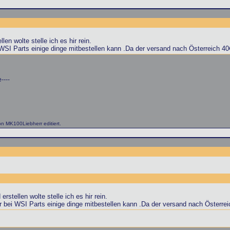
len wolte stelle ich es hir rein.
WSI Parts einige dinge mitbestellen kann .Da der versand nach Österreich 40€
----
n MK100Liebherr editiert.
erstellen wolte stelle ich es hir rein.
 bei WSI Parts einige dinge mitbestellen kann .Da der versand nach Österreic