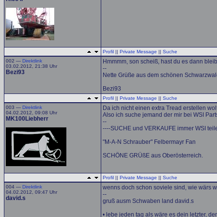
Profil
||
Private Message
||
Suche
002 —
Direktlink
Hmmmm, son scheiß, hast du es dann bleib
03.02.2012, 21:38 Uhr
--
Bezi93
Nette Grüße aus dem schönen Schwarzwal
Bezi93
Profil
||
Private Message
||
Suche
003 —
Direktlink
Da ich nicht einen extra Tread erstellen wolte
04.02.2012, 09:08 Uhr
Also ich suche jemand der mir bei WSI Parts
MK100Liebherr
--
----SUCHE und VERKAUFE immer WSI teile
"M-A-N Schrauber" Felbermayr Fan
SCHÖNE GRÜßE aus Oberösterreich.
Profil
||
Private Message
||
Suche
004 —
Direktlink
wenns doch schon soviele sind, wie wärs we
04.02.2012, 09:47 Uhr
--
david.s
gruß ausm Schwaben land david.s
• lebe jeden tag als wäre es dein letzter, de