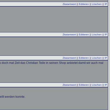
Zitatantwort
||
Editieren
||
Löschen
||
IP
Zitatantwort
||
Editieren
||
Löschen
||
IP
Zitatantwort
||
Editieren
||
Löschen
||
IP
doch mal Zeit das Christian Teile in seinen Shop anbietet damit wir auch mal
Zitatantwort
||
Editieren
||
Löschen
||
IP
ellt werden konnte.