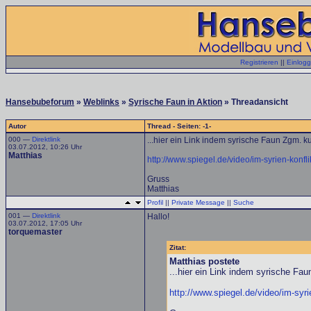
Registrieren
||
Einlog
Hansebubeforum
»
Weblinks
»
Syrische Faun in Aktion
» Threadansicht
Autor
Thread - Seiten: -1-
000 —
Direktlink
...hier ein Link indem syrische Faun Zgm. ku
03.07.2012, 10:26 Uhr
Matthias
http://www.spiegel.de/video/im-syrien-konfl
Gruss
Matthias
Profil
||
Private Message
||
Suche
001 —
Direktlink
Hallo!
03.07.2012, 17:05 Uhr
torquemaster
Zitat:
Matthias postete
...hier ein Link indem syrische Fau
http://www.spiegel.de/video/im-syri