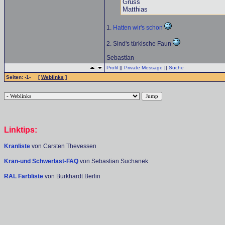
Gruss
Matthias
1.
Hatten wir's schon
2. Sind's türkische Faun
Sebastian
Profil
||
Private Message
||
Suche
Seiten: -1- [
Weblinks
]
Linktips:
Kranliste
von Carsten Thevessen
Kran-und Schwerlast-FAQ
von Sebastian Suchanek
RAL Farbliste
von Burkhardt Berlin