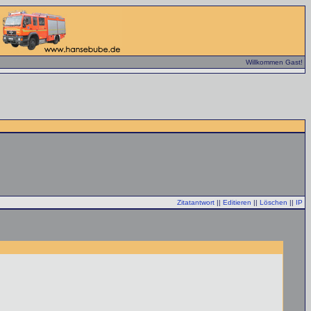
Willkommen Gast!
Zitatantwort
||
Editieren
||
Löschen
||
IP