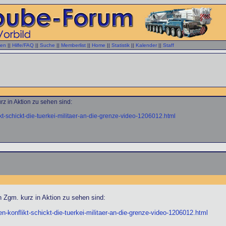
gen
||
Hilfe/FAQ
||
Suche
||
Memberlist
||
Home
||
Statistik
||
Kalender
||
Staff
rz in Aktion zu sehen sind:
ikt-schickt-die-tuerkei-militaer-an-die-grenze-video-1206012.html
n Zgm. kurz in Aktion zu sehen sind:
en-konflikt-schickt-die-tuerkei-militaer-an-die-grenze-video-1206012.html