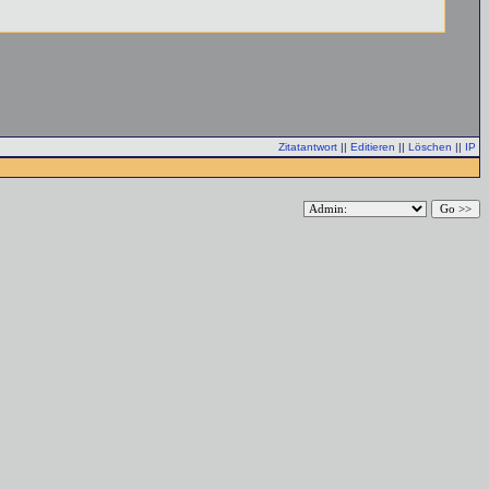
Zitatantwort
||
Editieren
||
Löschen
||
IP